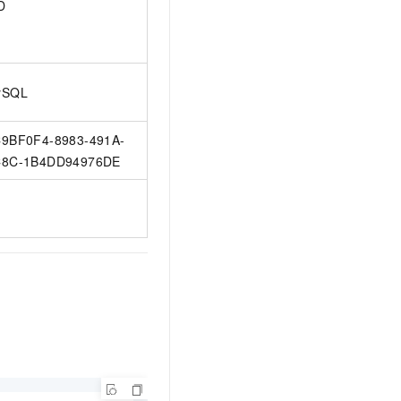
D
ySQL
9BF0F4-8983-491A-
8C-1B4DD94976DE