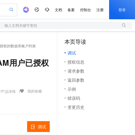
文档
备案
控制台
注册
登录
输入文档关键字查找
验
作计划
器
AI 活动
专业服务
服务伙伴合作计划
开发者社区
加入我们
服务平台百炼
阿里云 OPC 创新助力计划
本页导读
（1）
一站式生成采购清单，支持单品或批量购买
AM用户已授权的数据库账户列表
S
可编辑精美 PPT 文稿
S产品伙伴计划（繁花）
峰会
造的大模型服务与应用开发平台
轻量应用服务器
Agency Agents：拥有专属领域专家
AI 生产力先锋
Al MaaS 服务伙伴赋能合作
域名
博文
Careers
至高可申请百万元
调试
性可伸缩的云计算服务
 轻松生成专业的 PPT
开启高性价比 AI 编程新体验
先锋实践拓展 AI 生产力的边界
快速构建应用程序和网站，即刻迈出上云第一步
多领域专家智能体,一键组建 AI 虚拟交付团队
Token 补贴，五大权
计划
海大会
伙伴信用分合作计划
商标
问答
社会招聘
当前RAM用户已授权
授权信息
益加速 OPC 成功
S
帕鲁游戏服务器
数字证书管理服务（原SSL证书）
HappyHorse 打造一站式影视创作平台
飞天发布时刻
HOT
划
备案
电子书
校园招聘
请求参数
联机服务器，轻松开启游戏
视频创作，一键激活电商全链路生产力
全托管，含MySQL、PostgreSQL、SQL Server、MariaDB多引擎
实现全站HTTPS，呈现可信的WEB访问
所见，即是所愿
可视化编排打通从文字构思到成片全链路闭环
更多支持
划
公司注册
镜像站
返回参数
视频生成
语音识别与合成
 智能体与工作流应用
短信服务
漫剧工坊：一站式动画创作平台
AI 实训营
合作伙伴培训与认证
示例
划
上云迁移
的智能体编程平台
站生成，高效打造优质广告素材
通过阿里云百炼高效搭建AI应用,助力高效开发
快速生产连贯的高质量长漫剧
从基础到进阶，Agent 创客手把手教你
国内短信简单易用，安全可靠，秒级触达，全球覆盖200+国家和地区。
我的收藏
产品详情
e-1.1-T2V
Qwen3-TTS-Flash
lScope
我要反馈
查询合作伙伴
错误码
畅细腻的高质量视频
离线语音合成大模型，多语言方言自适应，低延迟高稳定
n Alibaba Cloud ISV 合作
代维服务
olarDB
建企业门户网站
大数据开发治理平台 DataWorks
10 分钟搭建微信、支付宝小程序
变更历史
创新加速
ope
登录合作伙伴管理后台
我要建议
站，无忧落地极速上线
以可视化方式快速构建移动和 PC 门户网站
100%兼容MySQL、PostgreSQL，兼容Oracle，支持集中和分布式
高效部署网站，快速应用到小程序
Data Agent 驱动的一站式 Data+AI 开发治理平台
e-1.1-I2V
Cosyvoice-V3-Flash
安全
畅自然，细节丰富
高表现力语音合成大模型，语音克隆听感自然
我要投诉
上云场景组合购
伴
调试
边界网络安全防护产品
漫剧创作，剧本、分镜、视频高效生成
覆盖90%+业务场景，专享组合折扣价
2V
VPN
Fun-ASR