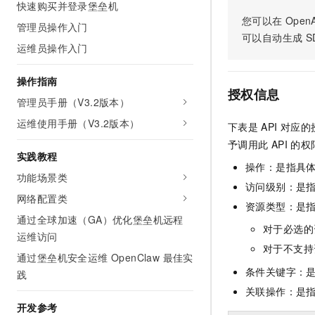
快速购买并登录堡垒机
AI 产品 免费试用
网络
安全
云开发大赛
您可以在
OpenA
Tableau 订阅
管理员操作入门
1亿+ 大模型 tokens 和 
可以自动生成
S
可观测
入门学习赛
中间件
AI空中课堂在线直播课
运维员操作入门
140+云产品 免费试用
大模型服务
上云与迁云
产品新客免费试用，最长1
数据库
操作指南
生态解决方案
千问AI平台-Token Plan
授权信息
企业出海
大模型ACA认证体验
管理员手册（V3.2版本）
大数据计算
助力企业全员 AI 认知与能
行业生态解决方案
运维使用手册（V3.2版本）
政企业务
下表是
API
对应的
媒体服务
千问AI平台-模型体验
开发者生态解决方案
予调用此
API
的权
在线体验全尺寸、多种模态
实践教程
企业服务与云通信
操作：是指具
AI 开发和 AI 应用解决
功能场景类
Happy 系列大模型
访问级别：是指
域名与网站
网络配置类
资源类型：是
终端用户计算
通过全球加速（GA）优化堡垒机远程
对于必选的
运维访问
Serverless
大模型解决方案
对于不支持
通过堡垒机安全运维 OpenClaw 最佳实
条件关键字：
开发工具
践
快速部署 Dify，高效搭建 
关联操作：是
迁移与运维管理
开发参考