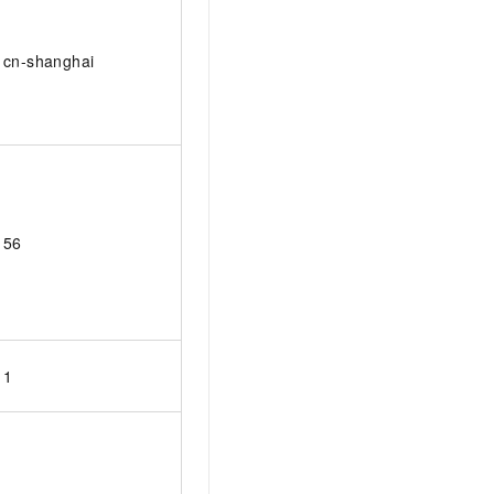
cn-shanghai
56
1