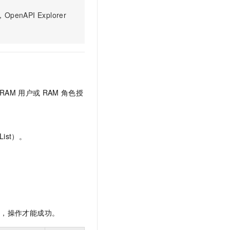
文戏情感细腻自然，动作戏激烈拳拳到肉，实现更强表演能力
支持中英文自由切换，具备更强的噪声鲁棒性
云聚AI 严选权益
SSL 证书
PI Explorer
，一键激活高效办公新体验
精选AI产品，从模型到应用全链提效
堡垒机
AI 用量加速计划
应用
防火墙
、识别商机，让客服更高效、服务更出色。
新老同享，达量后返
千问办公
主机安全
NEW
的智能体编程平台
一站式AI生产力平台
RAM
用户或
RAM
角色授
AI 应用及服务市场
伶鹊
企业级人与Agent协作平台，接入和调度多个数字员工
智能客服平台，对话机器人、对话分析、智能外呼
AI 应用
大模型服务平台百炼 - 全妙
大模型
ist）。
应用创作平台
多模态内容创作工具，已接入 DeepSeek
自然语言处理
数据标注
机器学习
息提取
与 AI 智能体进行实时音视频通话
限，操作才能成功。
从文本、图片、视频中提取结构化的属性信息
构建支持视频理解的 AI 音视频实时通话应用