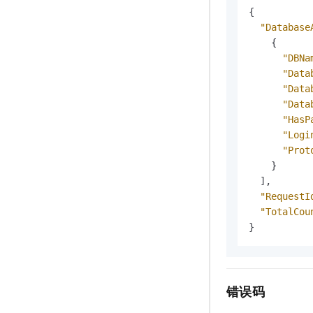
{
"Database
{
"DBNa
"Data
"Data
"Data
"HasP
"Logi
"Prot
}
]
,
"RequestI
"TotalCou
}
错误码