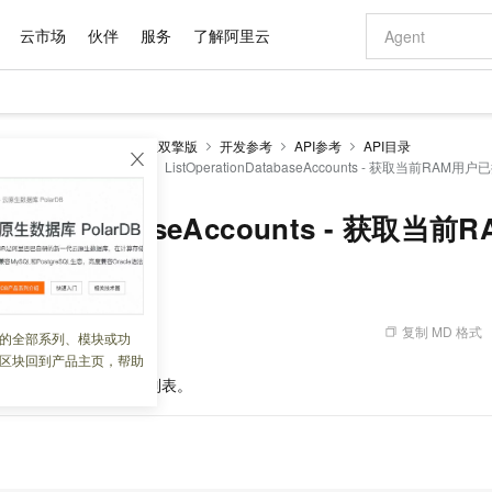
云市场
伙伴
服务
了解阿里云
AI 特惠
数据与 API
成为产品伙伴
企业增值服务
最佳实践
价格计算器
AI 场景体
基础软件
产品伙伴合
阿里云认证
市场活动
配置报价
大模型
（堡垒机）
基础版、企业双擎版
开发参考
API参考
API目录
自助选配和估算价格
.2.40及以上版本使用）
ListOperationDatabaseAccounts - 获取当前R
步到位
域名与网站
智启 AI 普惠权益
产品生态集成认证中心
企业支持计划
云上春晚
Qwen Audio：打造专属 AI 语音助手
千问官方 MaaS 平台，为开发者和 Agent 而生，新用户赠送 1 亿 + tokens 额度
云服务器 EC
一句话生成原生
AI Coding
阿里云Maa
2026 阿里云
为企业打
数据集
Windows
大模型认证
模型
NEW
NEW
格式还原
值低价云产品抢先购
提供智能易用的域名与建站服务
至高享 1亿+免费 tokens，加速 Al 应用落地
Qwen-Audio-3.0-Realtime 端到端实时语音角色扮演
安全可靠、弹
输入一句话想法,
智能编程，一键
产品生态伙伴
专家技术服务
云上奥运之旅
弹性计算合作
阿里云中企出
手机三要素
宝塔 Linux
全部认证
rationDatabaseAccounts - 获取
价格优势
开源旗舰模型
对象存储 OSS
即刻拥有 DeepSeek-V4-Pro
阿里云 OPC 创新助力计划
云数据库 RD
一键部署幻兽
AI 电商营销
产品生态伙伴工作台
企业增值服务台
云栖战略参考
云存储合作计
云栖大会
身份实名认证
CentOS
训练营
推动算力普惠，释放技术红利
的大模型服务
最高返9万
真正可用的 1M 上下文,一次完成代码全链路开发
轻松解锁专属 DeepSeek-V4-Pro
至高百万元 Token 补贴，加速一人公司成长
稳定、安全、高性价比、高性能的云存储服务
一键购买专属
从图文生成到
账户列表
云上的中国
数据库合作计
活动全景
短信
Docker
图片和
自进化智能体
人工智能平台 PAI
5 分钟轻松部署专属 QwenPaw
Token Plan 模型订阅计划
Qoder
高效搭建 AI
AI 广告创作
企业成长
大模型
NEW
HOT
信息公告
看见新力量
云网络合作计
OCR 文字识别
JAVA
级电脑
越聪明
证享300元代金券
一站式AI开发、训练和推理服务
Qwen3.8-Max 首发尝鲜，限时加量 10 倍，夜间低至2折
从聊天伙伴进化为能主动干活的本地数字员工
面向真实软件
图文、视频一
复制 MD 格式
 10:09:51
的全部系列、模块或功
Kimi-K3
HappyHors
NEW
魔搭 Mode
loud
服务实践
官网公告
区块回到产品主页，帮助
Kimi 最新旗舰模型，长程编程与推理利器
让文字生成流
金融模力时刻
Salesforce O
版
发票查验
全能环境
Qoder CN
Claude Code + GStack 打造工程团队
千问办公，限时限量积分加倍
云原生数据库 P
低代码高效构
AI 建站
NEW
作计划
户已授权的数据库账户列表。
计划
创新中心
魔搭 ModelSc
健康状态
让AI从“聊天伙伴”进化为能干活的“数字员工”
覆盖公网/内网、递归/权威、移动APP等全场景解析服务
安装技能 GStack，拥有专属 AI 工程团队
你的AI工作搭子，覆盖日常办公高频场景
基于千问大模型等，支持代码智能生成、研发智能问答
0 代码专业建
客户案例
天气预报查询
操作系统
Deepseek-v4-pro
HappyHors
态合作计划
态智能体模型
旗舰 MoE 大模型，百万上下文与顶尖推理能力
图生视频，流
Compute
同享
容器服务 Kubernetes 版 ACK
万小智 AI 建站低至 15元/月
云防火墙
AI 短剧/漫剧
快递物流查询
WordPress
成为服务伙
高校合作
式云数据仓库
点，立即开启云上创新
提供一站式管理容器应用的 K8s 服务
送.CN域名，送备案服务码
云原生的云上
AI助力短剧
GLM-5.2
Wan2.7-T
Ubuntu