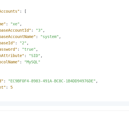
Accounts"
:
[
me"
:
"xe"
,
baseAccountId"
:
"3"
,
baseAccountName"
:
"system"
,
baseId"
:
"2"
,
assword"
:
"true"
,
nAttribute"
:
"SID"
,
ocolName"
:
"MySQL"
d"
:
"EC9BF0F4-8983-491A-BC8C-1B4DD94976DE"
,
nt"
:
5