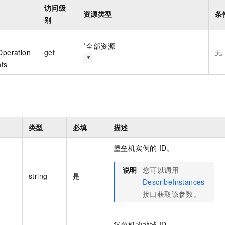
一个 AI 助手
即刻拥有 DeepSeek-R1 满血版
超强辅助，Bol
访问级
资源类型
条
在企业官网、通讯软件中为客户提供 AI 客服
多种方案随心选，轻松解锁专属 DeepSeek
别
*
全部资源
Operation
get
无
*
ts
类型
必填
描述
堡垒机实例的 ID。
说明
您可以调用
string
是
DescribeInstances
接口获取该参数。
堡垒机的地域 ID。