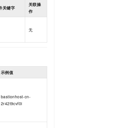
t.diy 一步搞定创意建站
构建大模型应用的安全防护体系
关联操
件关键字
通过自然语言交互简化开发流程,全栈开发支持
通过阿里云安全产品对 AI 应用进行安全防护
作
无
示例值
bastionhost-cn-
2r42t9cvf0i