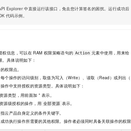
服务生态伙伴
视觉 Coding、空间感知、多模态思考等全面升级
1M上下文，专为长程任务能力而生
云工开物
企业应用
Night Plan 支持 Qwen 3.8-Max
AI 办公
NEW
PI Explorer
中直接运行该接口，免去您计算签名的困扰。运行成功后，OpenA
Red Hat
30+ 款产品免费体验
夜间 5 折，Qwen/Meoo/TokenPlan 客户专享
AI智能应用
科研合作
DK
代码示例。
ERP
堂（旗舰版）
SUSE
智能客服
AI 应用构建
大模型原生
CRM
2个月
自动承接线索
建站小程序
Qoder
大模型服务平台百炼-应用模版
OA 办公系统
HOT
NEW
面向真实软件
个人版上线、团队版降价；千问3.8-Max首发发尝鲜
丰富多元化的应用模版和解决方案
力提升
财税管理
模板建站
授权信息，可以在
RAM
权限策略语句的
元素中使用，用来给
Action
万有无界
大模型服务平台百炼-智能体
400电话
定制建站
限。具体说明如下：
的模型效果
灵活可视化地构建企业级 Agent
体的权限点。
方案
广告营销
模板小程序
秒悟
人工智能平台 PAI
每个操作的访问级别，取值为写入（Write）、读取（Read）或列出（L
定制小程序
云端极速 AI 
新一代 AI 视频生成模型，深度适配广告营销等场景
AI Native 的算法工程平台，一站式完成建模、训练、推理服务部署
指操作中支持授权的资源类型。具体说明如下：
APP 开发
资源类型，用前面加 * 表示。
建站系统
资源级授权的操作，用
表示。
全部资源
是指云产品自身定义的条件关键字。
AI 应用
10分钟微调：让0.6B模型媲美235B模型
多模态数据信
指成功执行操作所需要的其他权限。操作者必须同时具备关联操作的权
依托云原生高可用架构,实现Dify私有化部署
用1%尺寸在特定领域达到大模型90%以上效果