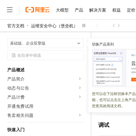
大模型
产品
解决方案
权益
定价
官方文档
运维安全中心（堡垒机）
大模型
产品
解决方案
权益
定价
云市场
伙伴
服务
了解阿里云
精选产品
精选解决方案
普惠上云
产品定价
精选商城
成为销售伙伴
售前咨询
为什么选择阿里云
千问AI平台
运维安全中心
首页
基础版、企业双擎版
了解云产品的定价详情
切换产品系列
运维令牌（仅支持V3
大模型服务平台百炼
睿译宝，AI翻译排版一
普惠上云 官方力荐
分销伙伴
在线服务
网站建设
什么是云计算
大
大模型服务与应用平台
上传文档即自动完成翻译和
云服务器38元/年起，超
咨询伙伴
多端小程序
技术领先
ListOpe
云上成本管理
售后服务
千问大模型
GLM-5.2：长任务时代
官方推荐返现计划
大模型
大模型
精选产品
精选解决方案
Salesforce 国际版订阅
稳定可靠
产品概述
管理和优化成本
多元化、高性能、安全可靠
推荐新用户得奖励，单订单
的数据库
销售伙伴合作计划
自助服务
产品简介
友盟天域
安全合规
人工智能与机器学习
AI
文本生成
无影云电脑
Hermes Agent，打造
云工开物
无影生态合作计划
在线服务
动态与公告
观测云
分析师报告
随时随地安全接入的云上超
自主进化，持久记忆，越用
高校专属算力普惠，学生认
更新时间：
2026-06-08
计算
互联网应用开发
您可以在下拉框切换本产品
Qwen3.8-Max
HOT
产品计费
Salesforce On Alibaba C
工单服务
能，也可以点击左上角产品
智能体时代全能旗舰模型
Tuya 物联网平台阿里云
研究报告与白皮书
云解析DNS
快速拥有专属 OpenClaw
Consulting Partner 合
大数据
容器
开通免费试用
您更高效阅读文档。
获取当前
RAM
用
免费试用
短信专区
蓝凌 OA
Qwen3.7-Plus
售卖相关问题
AI 大模型销售与服务生
现代化应用
存储
天池大赛
能看、能想、能动手的多模
云原生大数据计算服务 Max
解决方案免费试用 新老
电子合同
调试
面向分析的企业级SaaS模
最高领取价值200元试用
快速入门
安全
网络与CDN
AI 算法大赛
Qwen3-VL-Plus
畅捷通