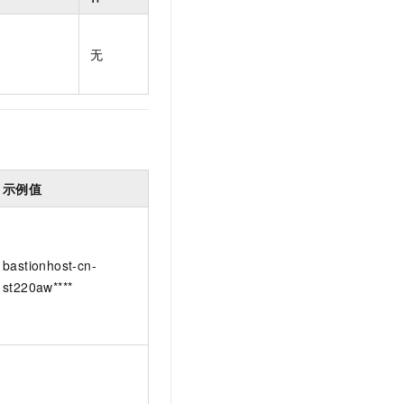
t.diy 一步搞定创意建站
构建大模型应用的安全防护体系
通过自然语言交互简化开发流程,全栈开发支持
通过阿里云安全产品对 AI 应用进行安全防护
无
示例值
bastionhost-cn-
st220aw****