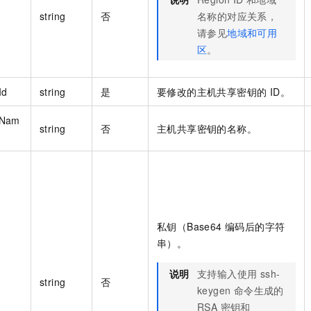
string
否
名称的对应关系，
请参见
地域和可用
区
。
Id
string
是
要修改的主机共享密钥的 ID。
yNam
string
否
主机共享密钥的名称。
私钥（Base64 编码后的字符
串）。
说明
支持输入使用 ssh-
string
否
keygen 命令生成的
RSA 密钥和