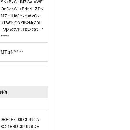
SK1BxWnlNZGVIaWF
OcDc4SUxFd2NLZDN
MZmlUWlYxc0d2Q21
uTW0vQ3ZiS2NrZ0U
1VjZxQVExRGZQCnI*
*****
MTIzN******
例值
9BF0F4-8983-491A-
8C-1B4DD94976DE