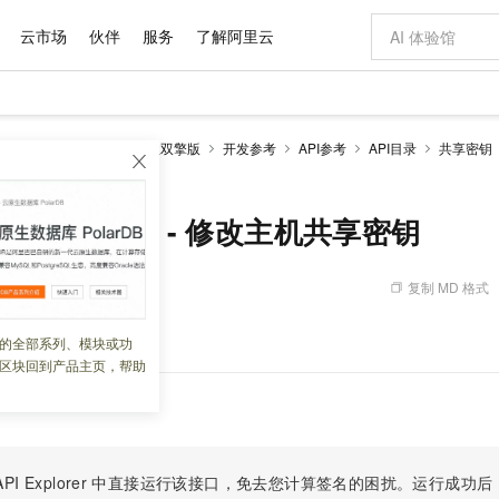
云市场
伙伴
服务
了解阿里云
AI 特惠
数据与 API
成为产品伙伴
企业增值服务
最佳实践
价格计算器
AI 场景体
基础软件
产品伙伴合
阿里云认证
市场活动
配置报价
大模型
（堡垒机）
基础版、企业双擎版
开发参考
API参考
API目录
共享密钥（
自助选配和估算价格
reKey - 修改主机共享密钥
新方式
域名与网站
睿译宝，AI翻译排版一步到位
智启 AI 普惠权益
产品生态集成认证中心
企业支持计划
云上春晚
千问官方 MaaS 平台，为开发者和 Agent 而生，新用户赠送 1 亿 + tokens 额度
云服务器 EC
Qwen Aud
AI Coding
阿里云Maa
2026 阿里云
为企业打
数据集
Windows
大模型认证
模型
NEW
NEW
交付可用成果
值低价云产品抢先购
提供智能易用的域名与建站服务
上传文档即自动完成翻译和格式还原
至高享 1亿+免费 tokens，加速 Al 应用落地
安全可靠、弹
智能编程，一键
产品生态伙伴
专家技术服务
云上奥运之旅
弹性计算合作
阿里云中企出
手机三要素
宝塔 Linux
全部认证
ostShareKey - 修改主机共享密钥
价格优势
有专属领域专家
对象存储 OSS
GLM-5.2：长任务时代开源旗舰模型
阿里云 OPC 创新助力计划
云数据库 RD
即刻拥有 DeepS
AI 电商营销
产品生态伙伴工作台
企业增值服务台
云栖战略参考
云存储合作计
云栖大会
身份实名认证
CentOS
训练营
推动算力普惠，释放技术红利
的大模型服务
最高返9万
多领域专家智能体,一键组建 AI 虚拟交付团队
至高百万元 Token 补贴，加速一人公司成长
稳定、安全、高性价比、高性能的云存储服务
真正可用的 1M 上下文,一次完成代码全链路开发
轻松解锁专属 Dee
从图文生成到
复制 MD 格式
 11:23:16
云上的中国
数据库合作计
活动全景
短信
Docker
图片和
站式影视创作平台
人工智能平台 PAI
Hermes Agent，打造自进化智能体
Token Plan 模型订阅计划
Qoder
5 分钟轻松部署
AI 广告创作
企业成长
大模型
NEW
信息公告
看见新力量
云网络合作计
OCR 文字识别
JAVA
级电脑
证享300元代金券
可视化编排打通从文字构思到成片全链路闭环
一站式AI开发、训练和推理服务
自主进化，持久记忆，越用越聪明
Qwen3.8-Max 首发尝鲜，限时加量 10 倍，夜间低至2折
面向真实软件
图文、视频一
。
的全部系列、模块或功
Kimi-K3
HappyHors
NEW
魔搭 Mode
loud
服务实践
官网公告
区块回到产品主页，帮助
Kimi 最新旗舰模型，长程编程与推理利器
让文字生成流
金融模力时刻
Salesforce O
版
发票查验
全能环境
Qoder CN
Claude Code + GStack 打造工程团队
千问办公，限时限量积分加倍
云原生数据库 P
低代码高效构
AI 建站
NEW
作计划
计划
创新中心
魔搭 ModelSc
健康状态
让AI从“聊天伙伴”进化为能干活的“数字员工”
覆盖公网/内网、递归/权威、移动APP等全场景解析服务
安装技能 GStack，拥有专属 AI 工程团队
你的AI工作搭子，覆盖日常办公高频场景
基于千问大模型等，支持代码智能生成、研发智能问答
0 代码专业建
客户案例
天气预报查询
操作系统
Deepseek-v4-pro
HappyHors
态合作计划
态智能体模型
旗舰 MoE 大模型，百万上下文与顶尖推理能力
图生视频，流
Compute
同享
容器服务 Kubernetes 版 ACK
万小智 AI 建站低至 15元/月
云防火墙
AI 短剧/漫剧
快递物流查询
WordPress
成为服务伙
高校合作
式云数据仓库
点，立即开启云上创新
提供一站式管理容器应用的 K8s 服务
送.CN域名，送备案服务码
云原生的云上
AI助力短剧
PI Explorer
中直接运行该接口，免去您计算签名的困扰。运行成功后，OpenA
GLM-5.2
Wan2.7-T
Ubuntu