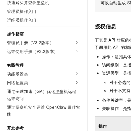
快速购买并登录堡垒机
可以自动生成
S
AI 产品 免费试用
网络
安全
云开发大赛
Tableau 订阅
管理员操作入门
1亿+ 大模型 tokens 和 
可观测
入门学习赛
中间件
AI空中课堂在线直播课
运维员操作入门
140+云产品 免费试用
大模型服务
授权信息
上云与迁云
产品新客免费试用，最长1
数据库
操作指南
生态解决方案
千问AI平台-Token Plan
下表是
API
对应的
企业出海
大模型ACA认证体验
管理员手册（V3.2版本）
大数据计算
予调用此
API
的权
助力企业全员 AI 认知与能
行业生态解决方案
运维使用手册（V3.2版本）
政企业务
媒体服务
千问AI平台-模型体验
操作：是指具
开发者生态解决方案
在线体验全尺寸、多种模态
访问级别：是指
实践教程
企业服务与云通信
AI 开发和 AI 应用解决
资源类型：是
功能场景类
Happy 系列大模型
域名与网站
对于必选的
网络配置类
终端用户计算
对于不支持
通过全球加速（GA）优化堡垒机远程
运维访问
条件关键字：
Serverless
大模型解决方案
通过堡垒机安全运维 OpenClaw 最佳实
关联操作：是
开发工具
践
快速部署 Dify，高效搭建 
迁移与运维管理
操作
开发参考