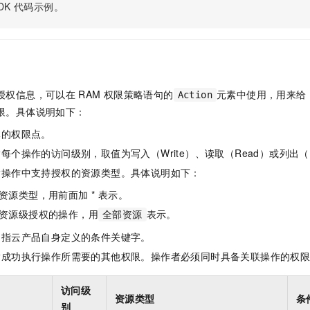
服务生态伙伴
视觉 Coding、空间感知、多模态思考等全面升级
1M上下文，专为长程任务能力而生
DK
代码示例。
云工开物
企业应用
Night Plan 支持 Qwen 3.8-Max
AI 办公
NEW
Red Hat
30+ 款产品免费体验
夜间 5 折，Qwen/Meoo/TokenPlan 客户专享
AI智能应用
科研合作
ERP
堂（旗舰版）
SUSE
智能客服
AI 应用构建
大模型原生
CRM
2个月
自动承接线索
建站小程序
Qoder
大模型服务平台百炼-应用模版
OA 办公系统
HOT
NEW
授权信息，可以在
RAM
权限策略语句的
元素中使用，用来给
Action
面向真实软件
个人版上线、团队版降价；千问3.8-Max首发发尝鲜
丰富多元化的应用模版和解决方案
限。具体说明如下：
力提升
财税管理
模板建站
万有无界
大模型服务平台百炼-智能体
体的权限点。
400电话
定制建站
的模型效果
灵活可视化地构建企业级 Agent
每个操作的访问级别，取值为写入（Write）、读取（Read）或列出（L
方案
广告营销
模板小程序
指操作中支持授权的资源类型。具体说明如下：
秒悟
人工智能平台 PAI
定制小程序
云端极速 AI 
新一代 AI 视频生成模型，深度适配广告营销等场景
AI Native 的算法工程平台，一站式完成建模、训练、推理服务部署
资源类型，用前面加 * 表示。
资源级授权的操作，用
表示。
APP 开发
全部资源
是指云产品自身定义的条件关键字。
建站系统
指成功执行操作所需要的其他权限。操作者必须同时具备关联操作的权
AI 应用
10分钟微调：让0.6B模型媲美235B模型
多模态数据信
访问级
依托云原生高可用架构,实现Dify私有化部署
用1%尺寸在特定领域达到大模型90%以上效果
资源类型
条
别