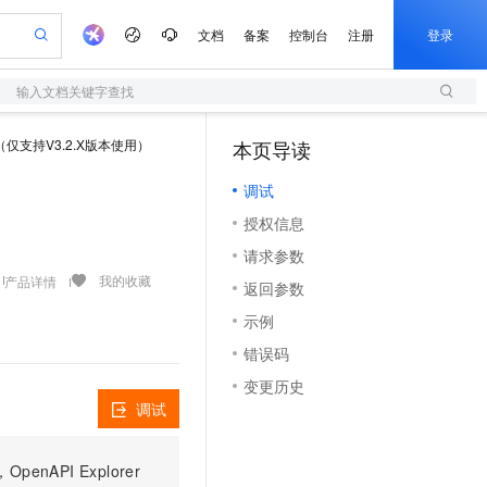
文档
备案
控制台
注册
登录
输入文档关键字查找
验
作计划
器
AI 活动
专业服务
服务伙伴合作计划
开发者社区
加入我们
服务平台百炼
阿里云 OPC 创新助力计划
仅支持V3.2.X版本使用）
本页导读
（1）
一站式生成采购清单，支持单品或批量购买
S
io：打造专属 AI 语音助手
S产品伙伴计划（繁花）
峰会
造的大模型服务与应用开发平台
轻量应用服务器
一句话生成原生可编辑精美 PPT 文稿
AI 生产力先锋
Al MaaS 服务伙伴赋能合作
域名
博文
Careers
至高可申请百万元
调试
性可伸缩的云计算服务
开启高性价比 AI 编程新体验
Qwen-Audio-3.0-Realtime 端到端实时语音角色扮演
输入一句话想法, 轻松生成专业的 PPT
先锋实践拓展 AI 生产力的边界
快速构建应用程序和网站，即刻迈出上云第一步
Token 补贴，五大权
计划
海大会
伙伴信用分合作计划
商标
问答
社会招聘
授权信息
益加速 OPC 成功
S
eek-V4-Pro
数字证书管理服务（原SSL证书）
一键部署幻兽帕鲁游戏服务器
飞天发布时刻
HOT
划
备案
电子书
校园招聘
请求参数
pSeek-V4-Pro
视频创作，一键激活电商全链路生产力
全托管，含MySQL、PostgreSQL、SQL Server、MariaDB多引擎
实现全站HTTPS，呈现可信的WEB访问
一键购买专属联机服务器，轻松开启游戏
所见，即是所愿
更多支持
我的收藏
产品详情
划
公司注册
镜像站
返回参数
视频生成
语音识别与合成
专属 QwenPaw
短信服务
漫剧工坊：一站式动画创作平台
AI 实训营
HOT
合作伙伴培训与认证
示例
划
上云迁移
的智能体编程平台
站生成，高效打造优质广告素材
从聊天伙伴进化为能主动干活的本地数字员工
快速生产连贯的高质量长漫剧
从基础到进阶，Agent 创客手把手教你
国内短信简单易用，安全可靠，秒级触达，全球覆盖200+国家和地区。
e-1.1-T2V
Qwen3-TTS-Flash
lScope
我要反馈
查询合作伙伴
错误码
畅细腻的高质量视频
离线语音合成大模型，多语言方言自适应，低延迟高稳定
n Alibaba Cloud ISV 合作
代维服务
olarDB
建企业门户网站
大数据开发治理平台 DataWorks
10 分钟搭建微信、支付宝小程序
变更历史
创新加速
ope
登录合作伙伴管理后台
我要建议
站，无忧落地极速上线
以可视化方式快速构建移动和 PC 门户网站
100%兼容MySQL、PostgreSQL，兼容Oracle，支持集中和分布式
高效部署网站，快速应用到小程序
Data Agent 驱动的一站式 Data+AI 开发治理平台
e-1.1-I2V
Cosyvoice-V3-Flash
调试
安全
畅自然，细节丰富
高表现力语音合成大模型，语音克隆听感自然
我要投诉
上云场景组合购
伴
边界网络安全防护产品
漫剧创作，剧本、分镜、视频高效生成
覆盖90%+业务场景，专享组合折扣价
PI Explorer
2V
VPN
Fun-ASR