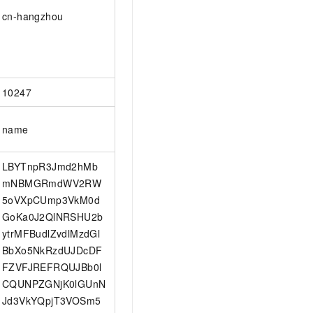
cn-hangzhou
10247
name
LBYTnpR3Jmd2hMb
mNBMGRmdWV2RW
5oVXpCUmp3VkM0d
GoKa0J2QlNRSHU2b
ytrMFBudlZvdlMzdGl
BbXo5NkRzdUJDcDF
FZVFJREFRQUJBb0l
CQUNPZGNjK0lGUnN
Jd3VkYQpjT3VOSm5