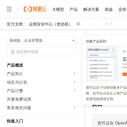
大模型
产品
解决方案
权益
定价
官方文档
运维安全中心（堡垒机）
大模型
产品
解决方案
权益
定价
云市场
伙伴
服务
了解阿里云
精选产品
精选解决方案
普惠上云
产品定价
精选商城
成为销售伙伴
售前咨询
为什么选择阿里云
千问AI平台
运维安全中心
首页
基础版、企业双擎版
了解云产品的定价详情
切换产品系列
ModifyHostSha
大模型服务平台百炼
千问办公，解锁你的工作
普惠上云 官方力荐
分销伙伴
在线服务
网站建设
什么是云计算
大
大模型服务与应用平台
企业级Agent产品，直接
云服务器38元/年起，超
咨询伙伴
多端小程序
技术领先
ModifyH
云上成本管理
售后服务
千问大模型
Agency Agents：拥
官方推荐返现计划
大模型
大模型
精选产品
精选解决方案
Salesforce 国际版订阅
稳定可靠
产品概述
管理和优化成本
多元化、高性能、安全可靠
推荐新用户得奖励，单订单
销售伙伴合作计划
自助服务
产品简介
更新时间：
2026-01-21
友盟天域
安全合规
人工智能与机器学习
AI
文本生成
无影云电脑
HappyHorse 打造一
云工开物
无影生态合作计划
在线服务
动态与公告
观测云
分析师报告
随时随地安全接入的云上超
高校专属算力普惠，学生认
计算
互联网应用开发
修改主机共享密钥
您可以在下拉框切换本产品
Qwen3.8-Max
HOT
产品计费
Salesforce On Alibaba C
工单服务
能，也可以点击左上角产品
智能体时代全能旗舰模型
Tuya 物联网平台阿里云
研究报告与白皮书
云解析DNS
快速拥有专属 OpenClaw
Consulting Partner 合
大数据
容器
开通免费试用
您更高效阅读文档。
免费试用
短信专区
调试
蓝凌 OA
Qwen3.7-Plus
售卖相关问题
AI 大模型销售与服务生
现代化应用
存储
天池大赛
能看、能想、能动手的多模
云原生大数据计算服务 Max
解决方案免费试用 新老
电子合同
面向分析的企业级SaaS模
最高领取价值200元试用
快速入门
安全
网络与CDN
您可以在
OpenA
AI 算法大赛
Qwen3-VL-Plus
畅捷通