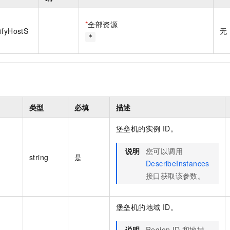
一个 AI 助手
即刻拥有 DeepSeek-R1 满血版
超强辅助，Bol
在企业官网、通讯软件中为客户提供 AI 客服
多种方案随心选，轻松解锁专属 DeepSeek
*
全部资源
ifyHostS
无
*
类型
必填
描述
堡垒机的实例 ID。
说明
您可以调用
string
是
DescribeInstances
接口获取该参数。
堡垒机的地域 ID。
说明
Region ID 和地域