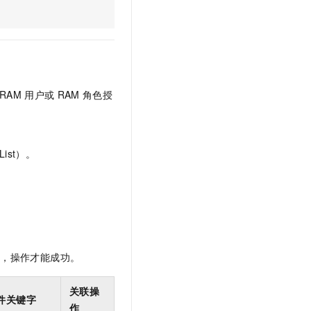
文戏情感细腻自然，动作戏激烈拳拳到肉，实现更强表演能力
支持中英文自由切换，具备更强的噪声鲁棒性
云聚AI 严选权益
SSL 证书
，一键激活高效办公新体验
精选AI产品，从模型到应用全链提效
堡垒机
AI 用量加速计划
应用
防火墙
、识别商机，让客服更高效、服务更出色。
新老同享，达量后返
千问办公
主机安全
NEW
RAM
用户或
RAM
角色授
的智能体编程平台
一站式AI生产力平台
AI 应用及服务市场
伶鹊
企业级人与Agent协作平台，接入和调度多个数字员工
智能客服平台，对话机器人、对话分析、智能外呼
ist）。
AI 应用
大模型服务平台百炼 - 全妙
大模型
应用创作平台
多模态内容创作工具，已接入 DeepSeek
自然语言处理
数据标注
限，操作才能成功。
机器学习
息提取
与 AI 智能体进行实时音视频通话
关联操
从文本、图片、视频中提取结构化的属性信息
构建支持视频理解的 AI 音视频实时通话应用
件关键字
作