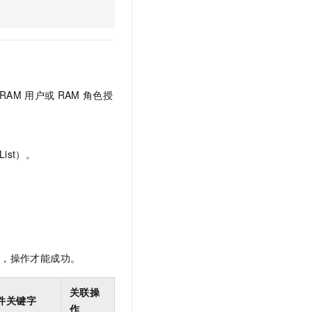
文戏情感细腻自然，动作戏激烈拳拳到肉，实现更强表演能力
支持中英文自由切换，具备更强的噪声鲁棒性
云聚AI 严选权益
SSL 证书
，一键激活高效办公新体验
精选AI产品，从模型到应用全链提效
堡垒机
AI 用量加速计划
应用
防火墙
、识别商机，让客服更高效、服务更出色。
新老同享，达量后返
千问办公
主机安全
NEW
RAM
用户或
RAM
角色授
的智能体编程平台
一站式AI生产力平台
AI 应用及服务市场
伶鹊
企业级人与Agent协作平台，接入和调度多个数字员工
智能客服平台，对话机器人、对话分析、智能外呼
ist）。
AI 应用
大模型服务平台百炼 - 全妙
大模型
应用创作平台
多模态内容创作工具，已接入 DeepSeek
自然语言处理
数据标注
限，操作才能成功。
机器学习
息提取
与 AI 智能体进行实时音视频通话
关联操
从文本、图片、视频中提取结构化的属性信息
构建支持视频理解的 AI 音视频实时通话应用
件关键字
作