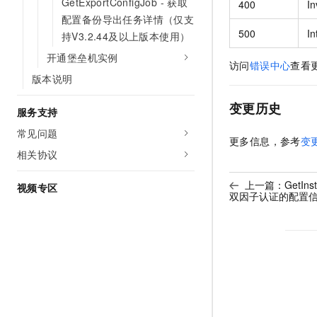
GetExportConfigJob - 获取
400
In
配置备份导出任务详情（仅支
500
In
持V3.2.44及以上版本使用）
开通堡垒机实例
访问
错误中心
查看
版本说明
变更历史
服务支持
常见问题
更多信息，参考
变
相关协议
上一篇：
GetIn
视频专区
双因子认证的配置