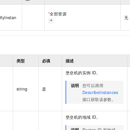
一个 AI 助手
即刻拥有 DeepSeek-R1 满血版
超强辅助，Bol
在企业官网、通讯软件中为客户提供 AI 客服
多种方案随心选，轻松解锁专属 DeepSeek
*
全部资源
ifyInstan
无
*
类型
必填
描述
堡垒机的实例 ID。
说明
您可以调用
string
是
DescribeInstances
接口获取该参数。
堡垒机的地域 ID。
说明
Region ID 和地域