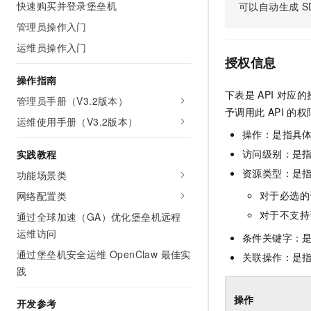
快速购买并登录堡垒机
可以自动生成
S
AI 产品 免费试用
网络
安全
云开发大赛
Tableau 订阅
管理员操作入门
1亿+ 大模型 tokens 和 
可观测
入门学习赛
中间件
AI空中课堂在线直播课
运维员操作入门
140+云产品 免费试用
大模型服务
授权信息
上云与迁云
产品新客免费试用，最长1
数据库
操作指南
生态解决方案
千问AI平台-Token Plan
下表是
API
对应的
企业出海
大模型ACA认证体验
管理员手册（V3.2版本）
大数据计算
予调用此
API
的权
助力企业全员 AI 认知与能
行业生态解决方案
运维使用手册（V3.2版本）
政企业务
媒体服务
千问AI平台-模型体验
操作：是指具
开发者生态解决方案
在线体验全尺寸、多种模态
访问级别：是指
实践教程
企业服务与云通信
AI 开发和 AI 应用解决
资源类型：是
功能场景类
Happy 系列大模型
域名与网站
对于必选的
网络配置类
终端用户计算
对于不支持
通过全球加速（GA）优化堡垒机远程
运维访问
条件关键字：
Serverless
大模型解决方案
通过堡垒机安全运维 OpenClaw 最佳实
关联操作：是
开发工具
践
快速部署 Dify，高效搭建 
迁移与运维管理
操作
开发参考