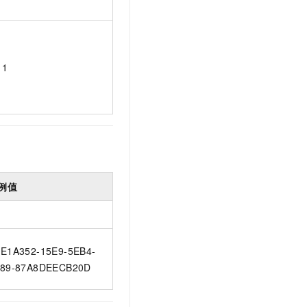
1
例值
E1A352-15E9-5EB4-
89-87A8DEECB20D