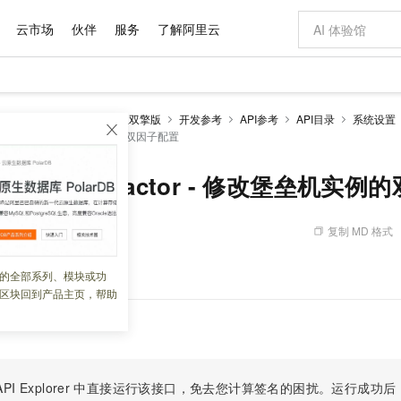
云市场
伙伴
服务
了解阿里云
AI 特惠
数据与 API
成为产品伙伴
企业增值服务
最佳实践
价格计算器
AI 场景体
基础软件
产品伙伴合
阿里云认证
市场活动
配置报价
大模型
（堡垒机）
基础版、企业双擎版
开发参考
API参考
API目录
系统设置（
自助选配和估算价格
eTwoFactor - 修改堡垒机实例的双因子配置
新方式
域名与网站
睿译宝，AI翻译排版一步到位
智启 AI 普惠权益
产品生态集成认证中心
企业支持计划
云上春晚
千问官方 MaaS 平台，为开发者和 Agent 而生，新用户赠送 1 亿 + tokens 额度
云服务器 EC
Qwen Aud
AI Coding
阿里云Maa
2026 阿里云
为企业打
数据集
Windows
大模型认证
模型
NEW
NEW
交付可用成果
值低价云产品抢先购
提供智能易用的域名与建站服务
上传文档即自动完成翻译和格式还原
至高享 1亿+免费 tokens，加速 Al 应用落地
安全可靠、弹
智能编程，一键
产品生态伙伴
专家技术服务
云上奥运之旅
弹性计算合作
阿里云中企出
手机三要素
宝塔 Linux
全部认证
InstanceTwoFactor - 修改堡垒机实
价格优势
有专属领域专家
对象存储 OSS
GLM-5.2：长任务时代开源旗舰模型
阿里云 OPC 创新助力计划
云数据库 RD
即刻拥有 DeepS
AI 电商营销
产品生态伙伴工作台
企业增值服务台
云栖战略参考
云存储合作计
云栖大会
身份实名认证
CentOS
训练营
推动算力普惠，释放技术红利
的大模型服务
最高返9万
多领域专家智能体,一键组建 AI 虚拟交付团队
至高百万元 Token 补贴，加速一人公司成长
稳定、安全、高性价比、高性能的云存储服务
真正可用的 1M 上下文,一次完成代码全链路开发
轻松解锁专属 Dee
从图文生成到
复制 MD 格式
 11:23:43
云上的中国
数据库合作计
活动全景
短信
Docker
图片和
站式影视创作平台
人工智能平台 PAI
Hermes Agent，打造自进化智能体
Token Plan 模型订阅计划
Qoder
5 分钟轻松部署
AI 广告创作
企业成长
大模型
NEW
信息公告
看见新力量
云网络合作计
OCR 文字识别
JAVA
级电脑
证享300元代金券
可视化编排打通从文字构思到成片全链路闭环
一站式AI开发、训练和推理服务
自主进化，持久记忆，越用越聪明
Qwen3.8-Max 首发尝鲜，限时加量 10 倍，夜间低至2折
面向真实软件
图文、视频一
双因子配置。
的全部系列、模块或功
Kimi-K3
HappyHors
NEW
魔搭 Mode
loud
服务实践
官网公告
区块回到产品主页，帮助
Kimi 最新旗舰模型，长程编程与推理利器
让文字生成流
金融模力时刻
Salesforce O
版
发票查验
全能环境
Qoder CN
Claude Code + GStack 打造工程团队
千问办公，限时限量积分加倍
云原生数据库 P
低代码高效构
AI 建站
NEW
作计划
计划
创新中心
魔搭 ModelSc
健康状态
让AI从“聊天伙伴”进化为能干活的“数字员工”
覆盖公网/内网、递归/权威、移动APP等全场景解析服务
安装技能 GStack，拥有专属 AI 工程团队
你的AI工作搭子，覆盖日常办公高频场景
基于千问大模型等，支持代码智能生成、研发智能问答
0 代码专业建
客户案例
天气预报查询
操作系统
Deepseek-v4-pro
HappyHors
态合作计划
态智能体模型
旗舰 MoE 大模型，百万上下文与顶尖推理能力
图生视频，流
Compute
同享
容器服务 Kubernetes 版 ACK
万小智 AI 建站低至 15元/月
云防火墙
AI 短剧/漫剧
快递物流查询
WordPress
成为服务伙
高校合作
式云数据仓库
点，立即开启云上创新
提供一站式管理容器应用的 K8s 服务
送.CN域名，送备案服务码
云原生的云上
AI助力短剧
PI Explorer
中直接运行该接口，免去您计算签名的困扰。运行成功后，OpenA
GLM-5.2
Wan2.7-T
Ubuntu