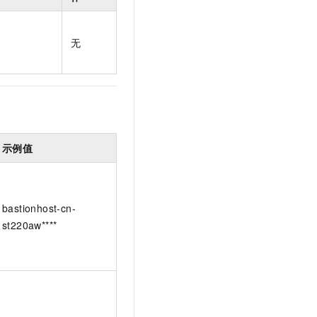
t.diy 一步搞定创意建站
构建大模型应用的安全防护体系
通过自然语言交互简化开发流程,全栈开发支持
通过阿里云安全产品对 AI 应用进行安全防护
无
示例值
bastionhost-cn-
st220aw****