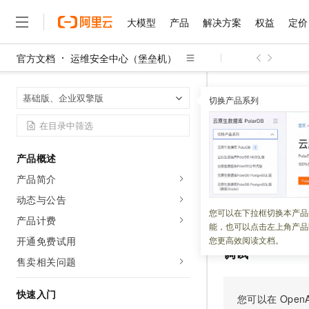
大模型
产品
解决方案
权益
定价
官方文档
运维安全中心（堡垒机）
大模型
产品
解决方案
权益
定价
云市场
伙伴
服务
了解阿里云
精选产品
精选解决方案
普惠上云
产品定价
精选商城
成为销售伙伴
售前咨询
为什么选择阿里云
千问AI平台
运维安全中心
首页
基础版、企业双擎版
了解云产品的定价详情
切换产品系列
ModifyInstanc
大模型服务平台百炼
千问办公，解锁你的工作
普惠上云 官方力荐
分销伙伴
在线服务
网站建设
什么是云计算
大
大模型服务与应用平台
企业级Agent产品，直接
云服务器38元/年起，超
咨询伙伴
多端小程序
技术领先
Modify
云上成本管理
售后服务
千问大模型
Agency Agents：拥
官方推荐返现计划
大模型
大模型
精选产品
精选解决方案
Salesforce 国际版订阅
稳定可靠
产品概述
管理和优化成本
多元化、高性能、安全可靠
推荐新用户得奖励，单订单
销售伙伴合作计划
自助服务
产品简介
更新时间：
2026-01-21
友盟天域
安全合规
人工智能与机器学习
AI
文本生成
无影云电脑
HappyHorse 打造一
云工开物
无影生态合作计划
在线服务
动态与公告
观测云
分析师报告
随时随地安全接入的云上超
高校专属算力普惠，学生认
计算
互联网应用开发
修改堡垒机实例的
您可以在下拉框切换本产品
Qwen3.8-Max
HOT
产品计费
Salesforce On Alibaba C
工单服务
能，也可以点击左上角产品
智能体时代全能旗舰模型
Tuya 物联网平台阿里云
研究报告与白皮书
云解析DNS
快速拥有专属 OpenClaw
Consulting Partner 合
大数据
容器
开通免费试用
您更高效阅读文档。
免费试用
短信专区
调试
蓝凌 OA
Qwen3.7-Plus
售卖相关问题
AI 大模型销售与服务生
现代化应用
存储
天池大赛
能看、能想、能动手的多模
云原生大数据计算服务 Max
解决方案免费试用 新老
电子合同
面向分析的企业级SaaS模
最高领取价值200元试用
快速入门
安全
网络与CDN
您可以在
OpenA
AI 算法大赛
Qwen3-VL-Plus
畅捷通