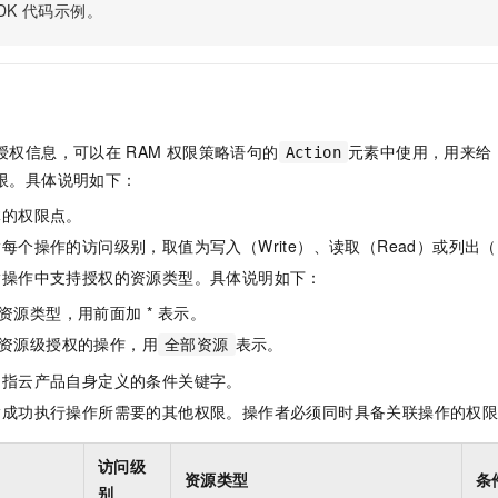
服务生态伙伴
视觉 Coding、空间感知、多模态思考等全面升级
1M上下文，专为长程任务能力而生
DK
代码示例。
云工开物
企业应用
Night Plan 支持 Qwen 3.8-Max
AI 办公
NEW
Red Hat
30+ 款产品免费体验
夜间 5 折，Qwen/Meoo/TokenPlan 客户专享
AI智能应用
科研合作
ERP
堂（旗舰版）
SUSE
智能客服
AI 应用构建
大模型原生
CRM
2个月
自动承接线索
建站小程序
Qoder
大模型服务平台百炼-应用模版
OA 办公系统
HOT
NEW
授权信息，可以在
RAM
权限策略语句的
元素中使用，用来给
Action
面向真实软件
个人版上线、团队版降价；千问3.8-Max首发发尝鲜
丰富多元化的应用模版和解决方案
限。具体说明如下：
力提升
财税管理
模板建站
万有无界
大模型服务平台百炼-智能体
体的权限点。
400电话
定制建站
的模型效果
灵活可视化地构建企业级 Agent
每个操作的访问级别，取值为写入（Write）、读取（Read）或列出（L
方案
广告营销
模板小程序
指操作中支持授权的资源类型。具体说明如下：
秒悟
人工智能平台 PAI
定制小程序
云端极速 AI 
新一代 AI 视频生成模型，深度适配广告营销等场景
AI Native 的算法工程平台，一站式完成建模、训练、推理服务部署
资源类型，用前面加 * 表示。
资源级授权的操作，用
表示。
APP 开发
全部资源
是指云产品自身定义的条件关键字。
建站系统
指成功执行操作所需要的其他权限。操作者必须同时具备关联操作的权
AI 应用
10分钟微调：让0.6B模型媲美235B模型
多模态数据信
访问级
依托云原生高可用架构,实现Dify私有化部署
用1%尺寸在特定领域达到大模型90%以上效果
资源类型
条
别