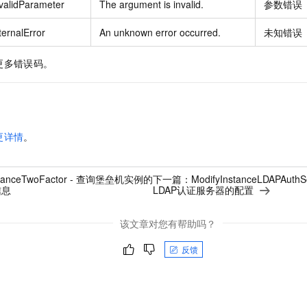
validParameter
The argument is invalid.
参数错误
ternalError
An unknown error occurred.
未知错误
更多错误码。
更详情
。
stanceTwoFactor - 查询堡垒机实例的
下一篇：
ModifyInstanceLDAPAu
信息
LDAP认证服务器的配置
该文章对您有帮助吗？
反馈