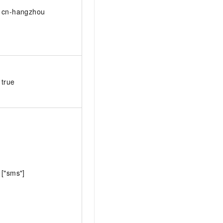
cn-hangzhou
true
["sms"]