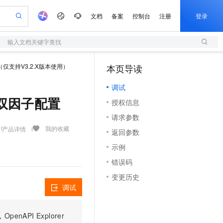
文档
备案
控制台
注册
登录
输入文档关键字查找
验
作计划
器
AI 活动
专业服务
服务伙伴合作计划
开发者社区
加入我们
服务平台百炼
阿里云 OPC 创新助力计划
仅支持V3.2.X版本使用）
本页导读
（1）
一站式生成采购清单，支持单品或批量购买
S
io：打造专属 AI 语音助手
S产品伙伴计划（繁花）
峰会
造的大模型服务与应用开发平台
轻量应用服务器
一句话生成原生可编辑精美 PPT 文稿
AI 生产力先锋
Al MaaS 服务伙伴赋能合作
域名
博文
Careers
至高可申请百万元
调试
性可伸缩的云计算服务
开启高性价比 AI 编程新体验
Qwen-Audio-3.0-Realtime 端到端实时语音角色扮演
输入一句话想法, 轻松生成专业的 PPT
先锋实践拓展 AI 生产力的边界
快速构建应用程序和网站，即刻迈出上云第一步
Token 补贴，五大权
计划
海大会
伙伴信用分合作计划
商标
问答
社会招聘
例的双因子配置
授权信息
益加速 OPC 成功
S
eek-V4-Pro
数字证书管理服务（原SSL证书）
一键部署幻兽帕鲁游戏服务器
飞天发布时刻
HOT
划
备案
电子书
校园招聘
请求参数
pSeek-V4-Pro
视频创作，一键激活电商全链路生产力
全托管，含MySQL、PostgreSQL、SQL Server、MariaDB多引擎
实现全站HTTPS，呈现可信的WEB访问
一键购买专属联机服务器，轻松开启游戏
所见，即是所愿
更多支持
我的收藏
产品详情
划
公司注册
镜像站
返回参数
视频生成
语音识别与合成
专属 QwenPaw
短信服务
漫剧工坊：一站式动画创作平台
AI 实训营
HOT
合作伙伴培训与认证
示例
划
上云迁移
的智能体编程平台
站生成，高效打造优质广告素材
从聊天伙伴进化为能主动干活的本地数字员工
快速生产连贯的高质量长漫剧
从基础到进阶，Agent 创客手把手教你
国内短信简单易用，安全可靠，秒级触达，全球覆盖200+国家和地区。
e-1.1-T2V
Qwen3-TTS-Flash
lScope
我要反馈
查询合作伙伴
错误码
畅细腻的高质量视频
离线语音合成大模型，多语言方言自适应，低延迟高稳定
n Alibaba Cloud ISV 合作
代维服务
olarDB
建企业门户网站
大数据开发治理平台 DataWorks
10 分钟搭建微信、支付宝小程序
变更历史
创新加速
ope
登录合作伙伴管理后台
我要建议
站，无忧落地极速上线
以可视化方式快速构建移动和 PC 门户网站
100%兼容MySQL、PostgreSQL，兼容Oracle，支持集中和分布式
高效部署网站，快速应用到小程序
Data Agent 驱动的一站式 Data+AI 开发治理平台
e-1.1-I2V
Cosyvoice-V3-Flash
调试
安全
畅自然，细节丰富
高表现力语音合成大模型，语音克隆听感自然
我要投诉
上云场景组合购
伴
边界网络安全防护产品
漫剧创作，剧本、分镜、视频高效生成
覆盖90%+业务场景，专享组合折扣价
PI Explorer
2V
VPN
Fun-ASR