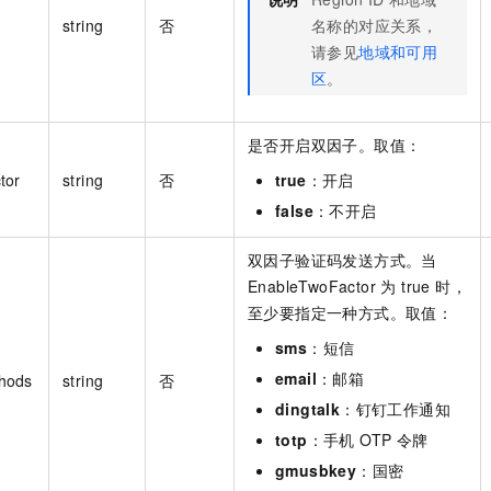
string
否
名称的对应关系，
请参见
地域和可用
区
。
是否开启双因子。取值：
tor
string
否
true
：开启
false
：不开启
双因子验证码发送方式。当
EnableTwoFactor 为 true 时，
至少要指定一种方式。取值：
sms
：短信
email
：邮箱
hods
string
否
dingtalk
：钉钉工作通知
totp
：手机 OTP 令牌
gmusbkey
：国密