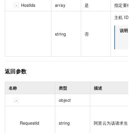
HostIds
array
是
指定要移
主机 ID。
说明
string
否
返回参数
名称
类型
描述
object
RequestId
string
阿里云为该请求生成