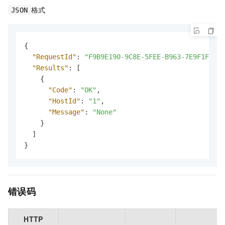
格式
JSON
{
"RequestId"
:
"F9B9E190-9C8E-5FEE-B963-7E9F1FD7FB
"Results"
:
[
{
"Code"
:
"OK"
,
"HostId"
:
"1"
,
"Message"
:
"None"
}
]
}
错误码
HTTP