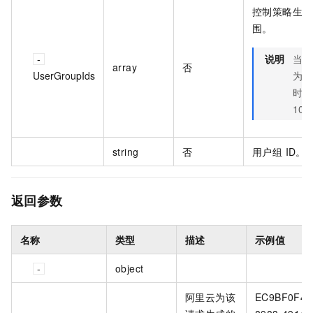
控制策略生效
围。
说明
当 S
array
否
UserGroupIds
为 U
时必
10
string
否
用户组 ID。
返回参数
名称
类型
描述
示例值
object
阿里云为该
EC9BF0F4-