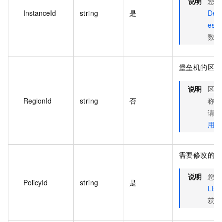
说明
您可
InstanceId
string
是
Desc
es
数。
堡垒机的区域 
说明
区域
RegionId
string
否
称的
请参
用区
需要修改的控
说明
您可
PolicyId
string
是
List
获取