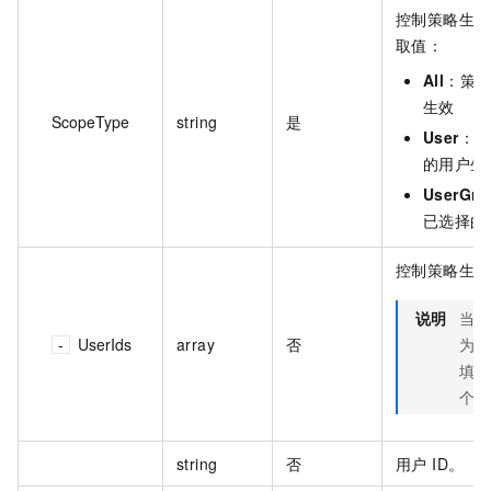
控制策略生效
取值：
All
：策
生效
ScopeType
string
是
User
：策
的用户生
UserGro
已选择的
控制策略生效
说明
当 S
UserIds
array
否
为 U
填，
个。
string
否
用户 ID。