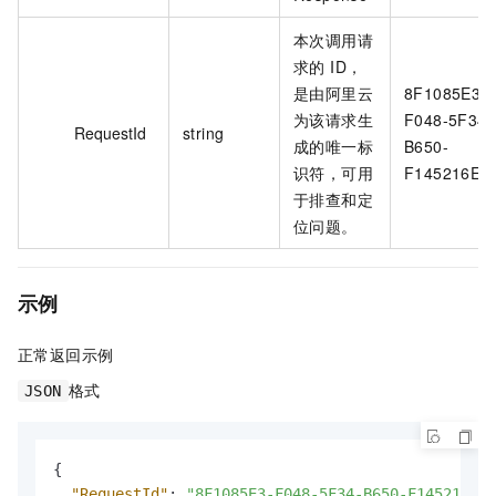
本次调用请
求的 ID，
是由阿里云
8F1085E3-
为该请求生
F048-5F34-
RequestId
string
成的唯一标
B650-
识符，可用
F145216E4
于排查和定
位问题。
示例
正常返回示例
格式
JSON
{
"RequestId"
:
"8F1085E3-F048-5F34-B650-F145216E4A