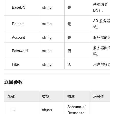
基准域名（B
BaseDN
string
是
DN）。
AD 服务器
Domain
string
是
域。
Account
string
是
服务器的账
服务器账号
Password
string
否
码。
Filter
string
否
用户的筛选
返回参数
名称
类型
描述
示例值
Schema of
object
Response