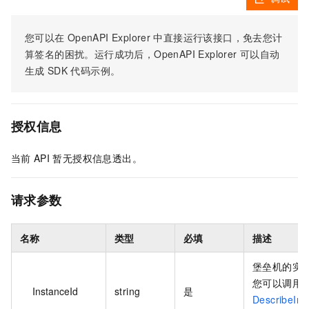
您可以在
OpenAPI Explorer
中直接运行该接口，免去您计
算签名的困扰。运行成功后，OpenAPI Explorer
可以自动
生成
SDK
代码示例。
授权信息
当前
API
暂无授权信息透出。
请求参数
名称
类型
必填
描述
堡垒机的实例
您可以调用
InstanceId
string
是
DescribeIns