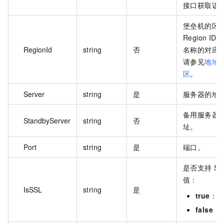
接口获取该
堡垒机的区域
Region ID
RegionId
string
否
名称的对应
请参见
地域
区
。
Server
string
是
服务器的地
备用服务器
StandbyServer
string
否
址。
Port
string
是
端口。
是否支持 S
值：
IsSSL
string
是
true
：
false
：