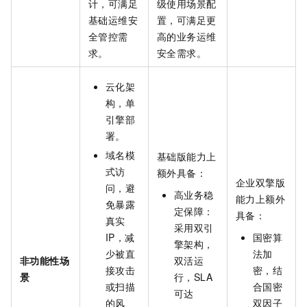
计，可满足
级使用场景配
基础运维安
置，可满足更
全管控需
高的业务运维
求。
安全需求。
云化架
构，单
引擎部
署。
域名模
基础版能力上
式访
额外具备：
企业双擎版
问，避
高业务稳
能力上额外
免暴露
定保障：
具备：
真实
采用双引
IP，减
国密算
擎架构，
少被直
法加
非功能性场
双活运
接攻击
密，结
景
行，SLA
或扫描
合国密
可达
的风
双因子