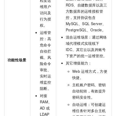
粒度运
RDS、自建数据库以及三
维用户
方数据库的运维授权管
访问及
控，支持协议包含
行为授
MySQL、SQL Server、
权。
PostgreSQL、Oracle。
运维管
混合运维场景：通过网络
控：高
域代理模式实现线下
危命令
IDC、其它云以及跨账号
自动拦
下资产的统一运维管控。
截、风
功能性场景
其它增值能力：
险命令
审批、
Web
运维方式，方便
实时运
快捷。
维监控
主机账户密码、密钥
阻断。
自动轮转，有效提升
对接
密码安全性。
RAM、
自动运维：可创建运
AD
或
维任务针对多台主机
LDAP