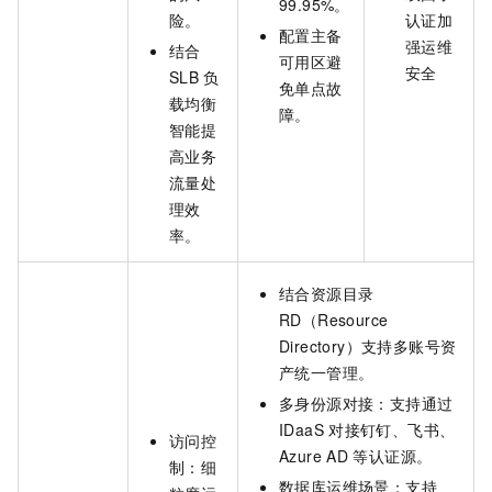
99.95%。
险。
认证加
配置主备
强运维
结合
可用区避
安全
SLB
负
免单点故
载均衡
障。
智能提
高业务
流量处
理效
率。
结合资源目录
RD（Resource
Directory）支持多账号资
产统一管理。
多身份源对接：支持通过
IDaaS
对接钉钉、飞书、
访问控
Azure AD
等认证源。
制：细
数据库运维场景：支持