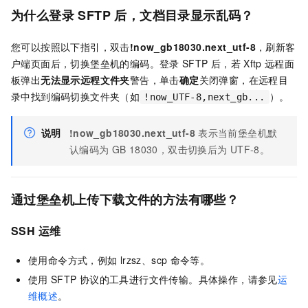
为什么登录
SFTP
后，文档目录显示乱码？
您可以按照以下指引，双击
!now_gb18030.next_utf-8
，刷新客
户端页面后，切换堡垒机的编码。登录
SFTP
后，若
Xftp
远程面
板弹出
无法显示远程文件夹
警告，单击
确定
关闭弹窗，在远程目
录中找到编码切换文件夹（如
）。
!now_UTF-8,next_gb...
说明
!now_gb18030.next_utf-8
表示当前堡垒机默
认编码为
GB 18030，双击切换后为
UTF-8。
通过堡垒机上传下载文件的方法有哪些？
SSH
运维
使用命令方式，例如
lrzsz、scp
命令等。
使用
SFTP
协议的工具进行文件传输。具体操作，请参见
运
维概述
。