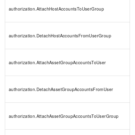
authorization.AttachHostAccountsToUserGroup
authorization.DetachHostAccountsFromUserGroup
authorization.AttachAssetGroupAccountsToUser
authorization.DetachAssetGroupAccountsFromUser
authorization.AttachAssetGroupAccountsToUserGroup