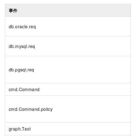
事件
db.oracle.req
db.mysql.req
db.pgsql.req
cmd.Command
cmd.Command.policy
graph.Text