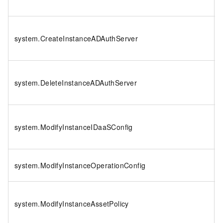
system.CreateInstanceADAuthServer
system.DeleteInstanceADAuthServer
system.ModifyInstanceIDaaSConfig
system.ModifyInstanceOperationConfig
system.ModifyInstanceAssetPolicy