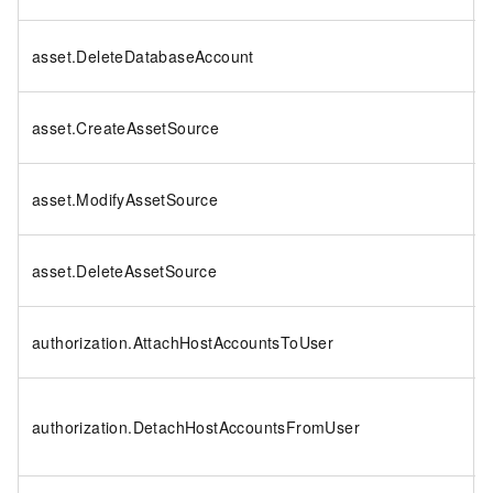
asset.DeleteDatabaseAccount
asset.CreateAssetSource
asset.ModifyAssetSource
asset.DeleteAssetSource
authorization.AttachHostAccountsToUser
authorization.DetachHostAccountsFromUser