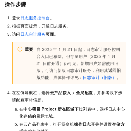
操作步骤
登录
日志服务控制台
。
根据页面提示，开通日志服务。
访问
日志审计服务
页面。
重要
自
2025
年
1
月
21
日起，日志审计服务控制
台入口已移除。但存量用户（2025
年
1
月
21
日前开通）仍可见。新增用户如需使用旧
版，可访问新版日志审计服务，利用其
返回旧
版
功能。具体操作详见：
日志审计（旧版）
。
在左侧导航栏，选择
云产品接入
>
全局配置
，并参考以下步
骤配置审计信息。
在
中心项目
Project
所在区域
下拉列表中，选择日志中心
化存储的目标地域。
在云产品列表中，打开堡垒机
操作日志
开关并设置
存储方