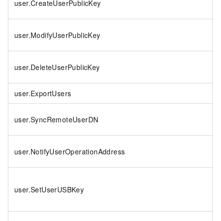
user.CreateUserPublicKey
user.ModifyUserPublicKey
user.DeleteUserPublicKey
user.ExportUsers
user.SyncRemoteUserDN
user.NotifyUserOperationAddress
user.SetUserUSBKey