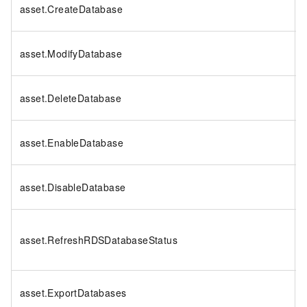
asset.CreateDatabase
asset.ModifyDatabase
asset.DeleteDatabase
asset.EnableDatabase
asset.DisableDatabase
asset.RefreshRDSDatabaseStatus
asset.ExportDatabases