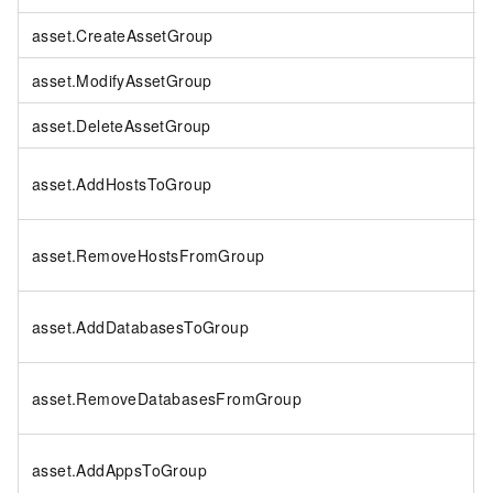
asset.CreateAssetGroup
asset.ModifyAssetGroup
asset.DeleteAssetGroup
asset.AddHostsToGroup
asset.RemoveHostsFromGroup
asset.AddDatabasesToGroup
asset.RemoveDatabasesFromGroup
asset.AddAppsToGroup