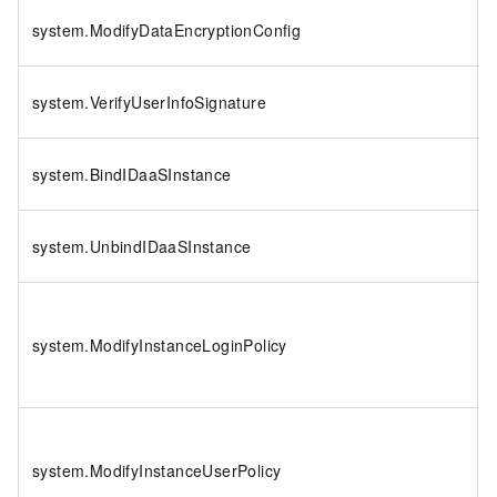
system.ModifyDataEncryptionConfig
system.VerifyUserInfoSignature
system.BindIDaaSInstance
system.UnbindIDaaSInstance
system.ModifyInstanceLoginPolicy
system.ModifyInstanceUserPolicy