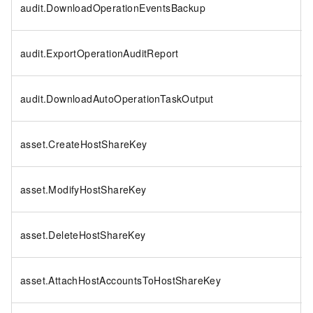
audit.DownloadOperationEventsBackup
audit.ExportOperationAuditReport
audit.DownloadAutoOperationTaskOutput
asset.CreateHostShareKey
asset.ModifyHostShareKey
asset.DeleteHostShareKey
asset.AttachHostAccountsToHostShareKey