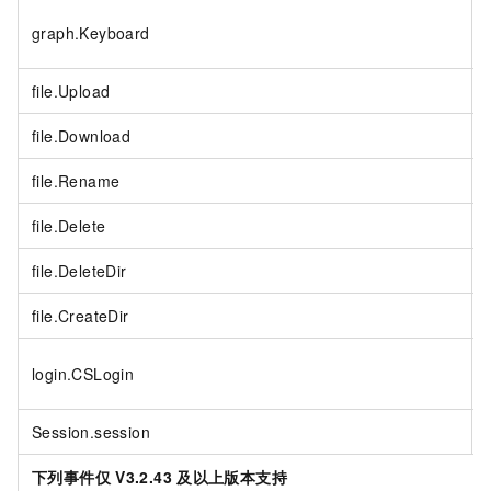
graph.Keyboard
file.Upload
file.Download
file.Rename
file.Delete
file.DeleteDir
file.CreateDir
login.CSLogin
Session.session
下列事件仅
V3.2.43
及以上版本支持