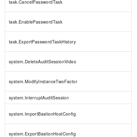
task.CancelPasswordTask
task.EnablePasswordTask
task.ExportPasswordTaskHistory
system.DeleteAuditSessionVideo
system.ModifyInstanceTwoFactor
system.InterruptAuditSession
system.ImportBastionHostConfig
system.ExportBastionHostConfig