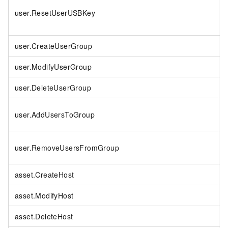
user.ResetUserUSBKey
user.CreateUserGroup
user.ModifyUserGroup
user.DeleteUserGroup
user.AddUsersToGroup
user.RemoveUsersFromGroup
asset.CreateHost
asset.ModifyHost
asset.DeleteHost