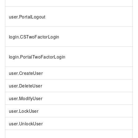
user.PortalLogout
login.CSTwoFactorLogin
login.PortalTwoFactorLogin
user.CreateUser
user.DeleteUser
user.ModifyUser
user.LockUser
user.UnlockUser