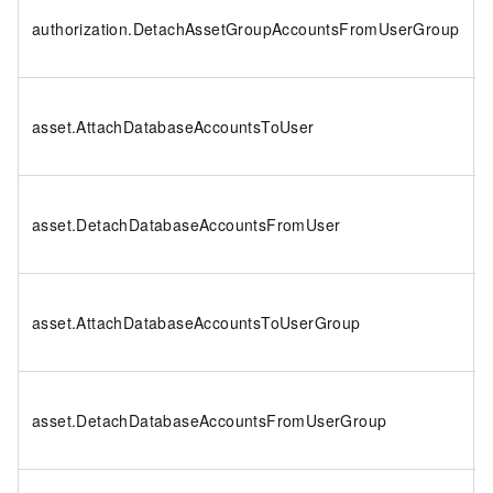
authorization.DetachAssetGroupAccountsFromUserGroup
asset.AttachDatabaseAccountsToUser
asset.DetachDatabaseAccountsFromUser
asset.AttachDatabaseAccountsToUserGroup
asset.DetachDatabaseAccountsFromUserGroup