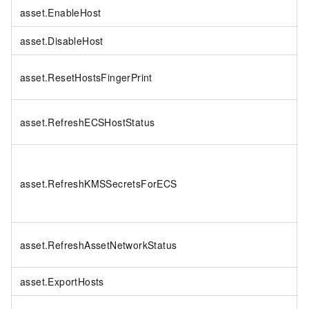
asset.EnableHost
asset.DisableHost
asset.ResetHostsFingerPrint
asset.RefreshECSHostStatus
asset.RefreshKMSSecretsForECS
asset.RefreshAssetNetworkStatus
asset.ExportHosts