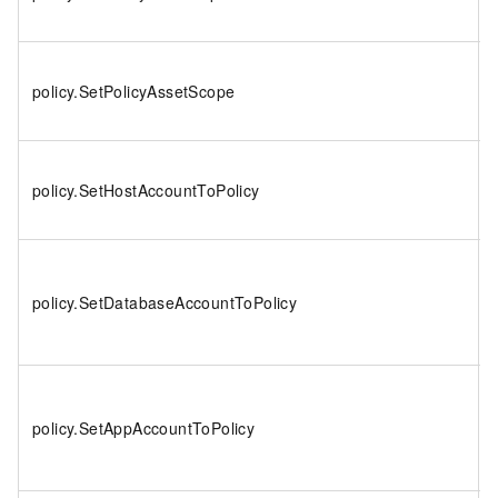
policy.SetPolicyAssetScope
policy.SetHostAccountToPolicy
policy.SetDatabaseAccountToPolicy
policy.SetAppAccountToPolicy