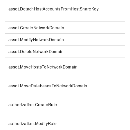
asset.DetachHostAccountsFromHostShareKey
asset.CreateNetworkDomain
asset.ModifyNetworkDomain
asset.DeleteNetworkDomain
asset.MoveHostsToNetworkDomain
asset.MoveDatabasesToNetworkDomain
authorization.CreateRule
authorization.ModifyRule