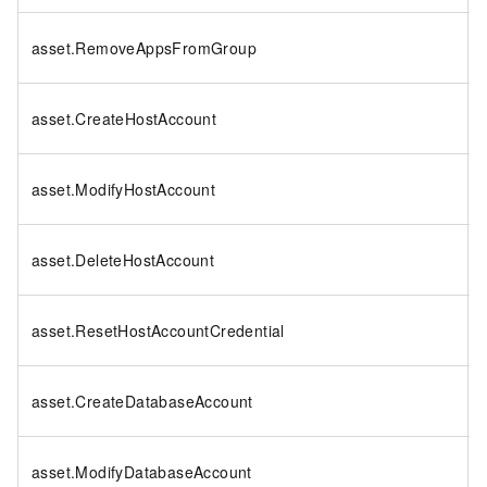
asset.RemoveAppsFromGroup
asset.CreateHostAccount
asset.ModifyHostAccount
asset.DeleteHostAccount
asset.ResetHostAccountCredential
asset.CreateDatabaseAccount
asset.ModifyDatabaseAccount