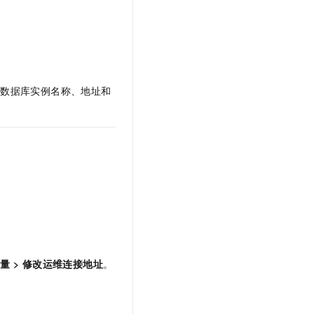
文戏情感细腻自然，动作戏激烈拳拳到肉，实现更强表演能力
支持中英文自由切换，具备更强的噪声鲁棒性
云聚AI 严选权益
SSL 证书
，一键激活高效办公新体验
精选AI产品，从模型到应用全链提效
堡垒机
AI 用量加速计划
应用
防火墙
、识别商机，让客服更高效、服务更出色。
新老同享，达量后返
千问办公
改数据库实例名称、地址和
主机安全
NEW
的智能体编程平台
一站式AI生产力平台
AI 应用及服务市场
伶鹊
企业级人与Agent协作平台，接入和调度多个数字员工
智能客服平台，对话机器人、对话分析、智能外呼
AI 应用
大模型服务平台百炼 - 全妙
大模型
应用创作平台
多模态内容创作工具，已接入 DeepSeek
自然语言处理
数据标注
机器学习
批量
>
修改运维连接地址
。
息提取
与 AI 智能体进行实时音视频通话
从文本、图片、视频中提取结构化的属性信息
构建支持视频理解的 AI 音视频实时通话应用