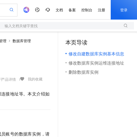
文档
备案
控制台
注册
登录
输入文档关键字查找
验
作计划
器
AI 活动
专业服务
服务伙伴合作计划
开发者社区
加入我们
服务平台百炼
阿里云 OPC 创新助力计划
管理
数据库管理
本页导读
（1）
一站式生成采购清单，支持单品或批量购买
S
io：打造专属 AI 语音助手
S产品伙伴计划（繁花）
峰会
造的大模型服务与应用开发平台
轻量应用服务器
一句话生成原生可编辑精美 PPT 文稿
AI 生产力先锋
Al MaaS 服务伙伴赋能合作
域名
博文
Careers
至高可申请百万元
修改自建数据库实例基本信息
性可伸缩的云计算服务
开启高性价比 AI 编程新体验
Qwen-Audio-3.0-Realtime 端到端实时语音角色扮演
输入一句话想法, 轻松生成专业的 PPT
先锋实践拓展 AI 生产力的边界
快速构建应用程序和网站，即刻迈出上云第一步
Token 补贴，五大权
计划
海大会
伙伴信用分合作计划
商标
问答
社会招聘
修改数据库实例运维连接地址
益加速 OPC 成功
S
eek-V4-Pro
数字证书管理服务（原SSL证书）
一键部署幻兽帕鲁游戏服务器
飞天发布时刻
HOT
划
备案
电子书
校园招聘
删除数据库实例
pSeek-V4-Pro
视频创作，一键激活电商全链路生产力
全托管，含MySQL、PostgreSQL、SQL Server、MariaDB多引擎
实现全站HTTPS，呈现可信的WEB访问
一键购买专属联机服务器，轻松开启游戏
所见，即是所愿
更多支持
我的收藏
产品详情
划
公司注册
镜像站
视频生成
语音识别与合成
专属 QwenPaw
短信服务
漫剧工坊：一站式动画创作平台
AI 实训营
HOT
合作伙伴培训与认证
划
上云迁移
的智能体编程平台
站生成，高效打造优质广告素材
从聊天伙伴进化为能主动干活的本地数字员工
快速生产连贯的高质量长漫剧
从基础到进阶，Agent 创客手把手教你
国内短信简单易用，安全可靠，秒级触达，全球覆盖200+国家和地区。
维连接地址等。本文介绍如
e-1.1-T2V
Qwen3-TTS-Flash
lScope
我要反馈
查询合作伙伴
畅细腻的高质量视频
离线语音合成大模型，多语言方言自适应，低延迟高稳定
n Alibaba Cloud ISV 合作
代维服务
olarDB
建企业门户网站
大数据开发治理平台 DataWorks
10 分钟搭建微信、支付宝小程序
创新加速
ope
登录合作伙伴管理后台
我要建议
站，无忧落地极速上线
以可视化方式快速构建移动和 PC 门户网站
100%兼容MySQL、PostgreSQL，兼容Oracle，支持集中和分布式
高效部署网站，快速应用到小程序
Data Agent 驱动的一站式 Data+AI 开发治理平台
e-1.1-I2V
Cosyvoice-V3-Flash
安全
畅自然，细节丰富
高表现力语音合成大模型，语音克隆听感自然
我要投诉
上云场景组合购
伴
边界网络安全防护产品
漫剧创作，剧本、分镜、视频高效生成
覆盖90%+业务场景，专享组合折扣价
2V
VPN
Fun-ASR
成员账号的数据库实例，请