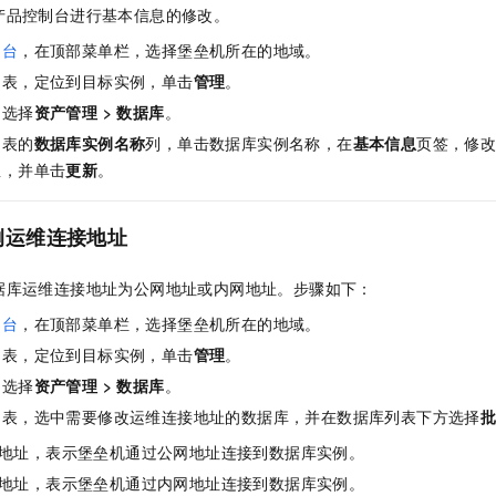
服务生态伙伴
视觉 Coding、空间感知、多模态思考等全面升级
1M上下文，专为长程任务能力而生
云工开物
企业应用
产品控制台进行基本信息的修改。
Night Plan 支持 Qwen 3.8-Max
AI 办公
NEW
Red Hat
30+ 款产品免费体验
夜间 5 折，Qwen/Meoo/TokenPlan 客户专享
AI智能应用
制台
，在顶部菜单栏，选择堡垒机所在的地域。
科研合作
ERP
堂（旗舰版）
SUSE
列表，定位到目标实例，单击
管理
。
智能客服
AI 应用构建
大模型原生
CRM
2个月
自动承接线索
，选择
资产管理
>
数据库
。
建站小程序
Qoder
列表的
数据库实例名称
列，单击数据库实例名称，在
基本信息
页签，修
大模型服务平台百炼-应用模版
OA 办公系统
HOT
NEW
面向真实软件
个人版上线、团队版降价；千问3.8-Max首发发尝鲜
丰富多元化的应用模版和解决方案
息，并单击
更新
。
力提升
财税管理
模板建站
万有无界
大模型服务平台百炼-智能体
400电话
定制建站
例运维连接地址
的模型效果
灵活可视化地构建企业级 Agent
方案
广告营销
模板小程序
秒悟
人工智能平台 PAI
据库运维连接地址为公网地址或内网地址。步骤如下：
定制小程序
云端极速 AI 
新一代 AI 视频生成模型，深度适配广告营销等场景
AI Native 的算法工程平台，一站式完成建模、训练、推理服务部署
制台
，在顶部菜单栏，选择堡垒机所在的地域。
APP 开发
列表，定位到目标实例，单击
管理
。
建站系统
，选择
资产管理
>
数据库
。
列表，选中需要修改运维连接地址的数据库，并在数据库列表下方选择
AI 应用
10分钟微调：让0.6B模型媲美235B模型
多模态数据信
地址，表示堡垒机通过公网地址连接到数据库实例。
依托云原生高可用架构,实现Dify私有化部署
用1%尺寸在特定领域达到大模型90%以上效果
地址，表示堡垒机通过内网地址连接到数据库实例。