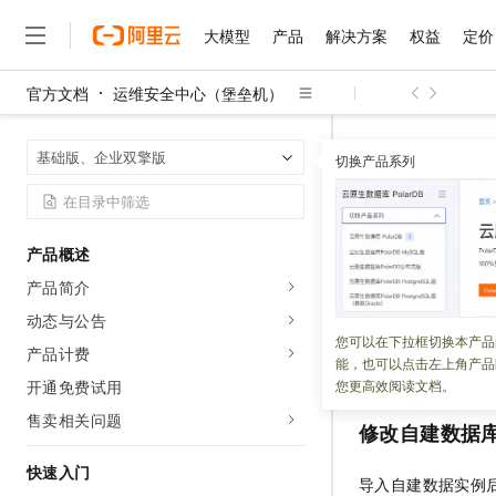
大模型
产品
解决方案
权益
定价
官方文档
运维安全中心（堡垒机）
大模型
产品
解决方案
权益
定价
云市场
伙伴
服务
了解阿里云
精选产品
精选解决方案
普惠上云
产品定价
精选商城
成为销售伙伴
售前咨询
为什么选择阿里云
千问AI平台
运维安全中心
首页
基础版、企业双擎版
了解云产品的定价详情
切换产品系列
管理数据库
大模型服务平台百炼
千问办公，解锁你的工作
普惠上云 官方力荐
分销伙伴
在线服务
网站建设
什么是云计算
大
大模型服务与应用平台
企业级Agent产品，直接
云服务器38元/年起，超
咨询伙伴
多端小程序
技术领先
管理数据
云上成本管理
售后服务
千问大模型
Agency Agents：拥
官方推荐返现计划
大模型
大模型
精选产品
精选解决方案
Salesforce 国际版订阅
稳定可靠
产品概述
管理和优化成本
多元化、高性能、安全可靠
推荐新用户得奖励，单订单
销售伙伴合作计划
自助服务
产品简介
更新时间：
2026-06-03
友盟天域
安全合规
人工智能与机器学习
AI
文本生成
无影云电脑
HappyHorse 打造一
云工开物
无影生态合作计划
在线服务
动态与公告
观测云
分析师报告
随时随地安全接入的云上超
高校专属算力普惠，学生认
计算
互联网应用开发
管理员在导入数据
您可以在下拉框切换本产品
Qwen3.8-Max
HOT
产品计费
Salesforce On Alibaba C
工单服务
能，也可以点击左上角产品
何管理数据实例。
智能体时代全能旗舰模型
Tuya 物联网平台阿里云
研究报告与白皮书
云解析DNS
快速拥有专属 OpenClaw
Consulting Partner 合
大数据
容器
开通免费试用
您更高效阅读文档。
免费试用
短信专区
蓝凌 OA
Qwen3.7-Plus
售卖相关问题
AI 大模型销售与服务生
现代化应用
存储
修改自建数据
天池大赛
能看、能想、能动手的多模
云原生大数据计算服务 Max
解决方案免费试用 新老
电子合同
面向分析的企业级SaaS模
最高领取价值200元试用
快速入门
安全
网络与CDN
AI 算法大赛
Qwen3-VL-Plus
导入自建数据实例
畅捷通