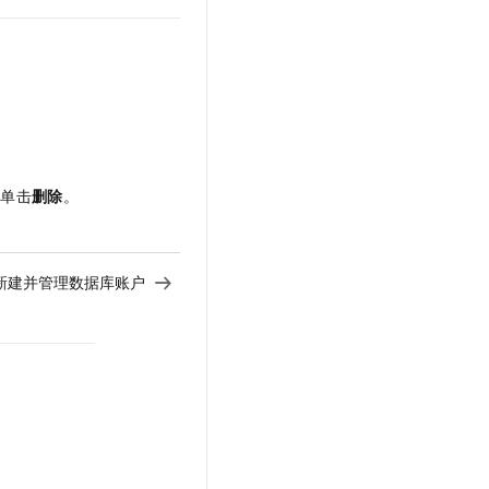
t.diy 一步搞定创意建站
构建大模型应用的安全防护体系
通过自然语言交互简化开发流程,全栈开发支持
通过阿里云安全产品对 AI 应用进行安全防护
中单击
删除
。
新建并管理数据库账户