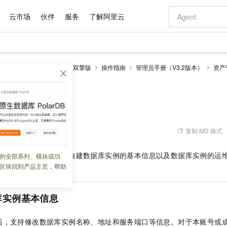
云市场
伙伴
服务
了解阿里云
AI 特惠
数据与 API
成为产品伙伴
企业增值服务
最佳实践
价格计算器
AI 场景体
基础软件
产品伙伴合
阿里云认证
市场活动
配置报价
大模型
（堡垒机）
基础版、企业双擎版
操作指南
管理员手册（V3.2版本）
资产
自助选配和估算价格
新方式
域名与网站
睿译宝，AI翻译排版一步到位
智启 AI 普惠权益
产品生态集成认证中心
企业支持计划
云上春晚
千问官方 MaaS 平台，为开发者和 Agent 而生，新用户赠送 1 亿 + tokens 额度
云服务器 EC
Qwen Aud
AI Coding
阿里云Maa
2026 阿里云
为企业打
数据集
Windows
大模型认证
模型
NEW
NEW
交付可用成果
值低价云产品抢先购
提供智能易用的域名与建站服务
上传文档即自动完成翻译和格式还原
至高享 1亿+免费 tokens，加速 Al 应用落地
安全可靠、弹
智能编程，一键
产品生态伙伴
专家技术服务
云上奥运之旅
弹性计算合作
阿里云中企出
手机三要素
宝塔 Linux
全部认证
库
价格优势
有专属领域专家
对象存储 OSS
GLM-5.2：长任务时代开源旗舰模型
阿里云 OPC 创新助力计划
云数据库 RD
即刻拥有 DeepS
AI 电商营销
产品生态伙伴工作台
企业增值服务台
云栖战略参考
云存储合作计
云栖大会
身份实名认证
CentOS
训练营
推动算力普惠，释放技术红利
的大模型服务
最高返9万
多领域专家智能体,一键组建 AI 虚拟交付团队
至高百万元 Token 补贴，加速一人公司成长
稳定、安全、高性价比、高性能的云存储服务
真正可用的 1M 上下文,一次完成代码全链路开发
轻松解锁专属 Dee
从图文生成到
复制 MD 格式
 08:19:35
云上的中国
数据库合作计
活动全景
短信
Docker
图片和
站式影视创作平台
人工智能平台 PAI
Hermes Agent，打造自进化智能体
Token Plan 模型订阅计划
Qoder
5 分钟轻松部署
AI 广告创作
企业成长
大模型
NEW
信息公告
看见新力量
云网络合作计
OCR 文字识别
JAVA
级电脑
证享300元代金券
可视化编排打通从文字构思到成片全链路闭环
一站式AI开发、训练和推理服务
自主进化，持久记忆，越用越聪明
Qwen3.8-Max 首发尝鲜，限时加量 10 倍，夜间低至2折
面向真实软件
图文、视频一
库资产后，可按需修改自建数据库实例的基本信息以及数据库实例的运
的全部系列、模块或功
Kimi-K3
HappyHors
NEW
魔搭 Mode
loud
服务实践
官网公告
区块回到产品主页，帮助
Kimi 最新旗舰模型，长程编程与推理利器
让文字生成流
金融模力时刻
Salesforce O
版
发票查验
全能环境
Qoder CN
Claude Code + GStack 打造工程团队
千问办公，限时限量积分加倍
云原生数据库 P
低代码高效构
AI 建站
NEW
作计划
计划
创新中心
魔搭 ModelSc
健康状态
让AI从“聊天伙伴”进化为能干活的“数字员工”
覆盖公网/内网、递归/权威、移动APP等全场景解析服务
安装技能 GStack，拥有专属 AI 工程团队
你的AI工作搭子，覆盖日常办公高频场景
基于千问大模型等，支持代码智能生成、研发智能问答
0 代码专业建
客户案例
天气预报查询
操作系统
Deepseek-v4-pro
HappyHors
态合作计划
库实例基本信息
态智能体模型
旗舰 MoE 大模型，百万上下文与顶尖推理能力
图生视频，流
Compute
同享
容器服务 Kubernetes 版 ACK
万小智 AI 建站低至 15元/月
云防火墙
AI 短剧/漫剧
快递物流查询
WordPress
成为服务伙
高校合作
式云数据仓库
点，立即开启云上创新
提供一站式管理容器应用的 K8s 服务
送.CN域名，送备案服务码
云原生的云上
AI助力短剧
GLM-5.2
Wan2.7-T
后，支持修改数据库实例名称、地址和服务端口等信息。对于本账号或
Ubuntu