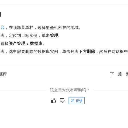
一个 AI 助手
即刻拥有 DeepSeek-R1 满血版
超强辅助，Bol
在企业官网、通讯软件中为客户提供 AI 客服
多种方案随心选，轻松解锁专属 DeepSeek
例
制台
，在顶部菜单栏，选择堡垒机所在的地域。
列表，定位到目标实例，单击
管理
。
，选择
资产管理
>
数据库
。
列表，选中需要删除的数据库实例，单击列表下方
删除
，然后在对话框
据库
下一篇：
该文章对您有帮助吗？
反馈