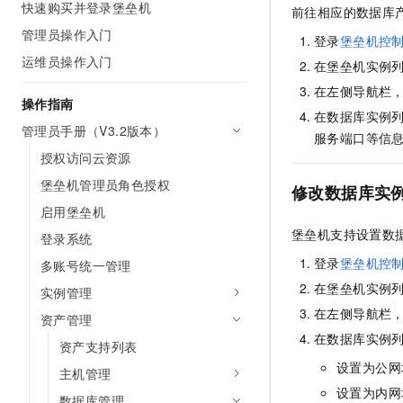
快速购买并登录堡垒机
前往相应的数据库
AI 产品 免费试用
网络
安全
云开发大赛
Tableau 订阅
管理员操作入门
1亿+ 大模型 tokens 和 
登录
堡垒机控
可观测
入门学习赛
中间件
AI空中课堂在线直播课
运维员操作入门
在堡垒机实例
140+云产品 免费试用
大模型服务
上云与迁云
产品新客免费试用，最长1
在左侧导航栏
数据库
操作指南
生态解决方案
在数据库实例
千问AI平台-Token Plan
企业出海
大模型ACA认证体验
管理员手册（V3.2版本）
大数据计算
服务端口等信
助力企业全员 AI 认知与能
行业生态解决方案
授权访问云资源
政企业务
媒体服务
千问AI平台-模型体验
开发者生态解决方案
堡垒机管理员角色授权
修改数据库实
在线体验全尺寸、多种模态
企业服务与云通信
启用堡垒机
AI 开发和 AI 应用解决
Happy 系列大模型
堡垒机支持设置数
登录系统
域名与网站
登录
堡垒机控
多账号统一管理
终端用户计算
在堡垒机实例
实例管理
Serverless
在左侧导航栏
大模型解决方案
资产管理
在数据库实例
资产支持列表
开发工具
快速部署 Dify，高效搭建 
设置为公网
主机管理
迁移与运维管理
设置为内网
数据库管理