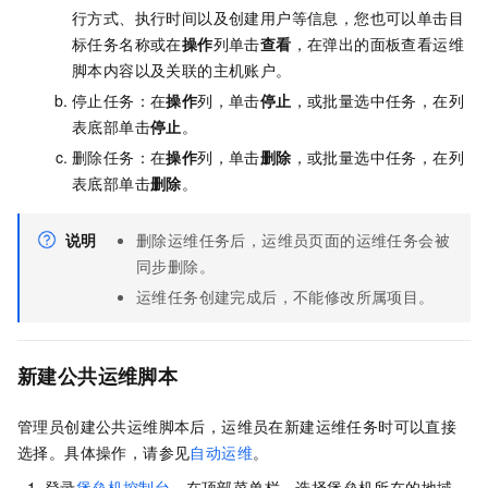
行方式、执行时间以及创建用户等信息，您也可以单击目
标任务名称或在
操作
列单击
查看
，在弹出的面板查看运维
脚本内容以及关联的主机账户。
停止任务：在
操作
列，单击
停止
，或批量选中任务，在列
表底部单击
停止
。
删除任务：在
操作
列，单击
删除
，或批量选中任务，在列
表底部单击
删除
。
说明
删除运维任务后，运维员页面的运维任务会被
同步删除。
运维任务创建完成后，不能修改所属项目。
新建公共运维脚本
管理员创建公共运维脚本后，运维员在新建运维任务时可以直接
选择。具体操作，请参见
自动运维
。
登录
堡垒机控制台
，在顶部菜单栏，选择堡垒机所在的地域。