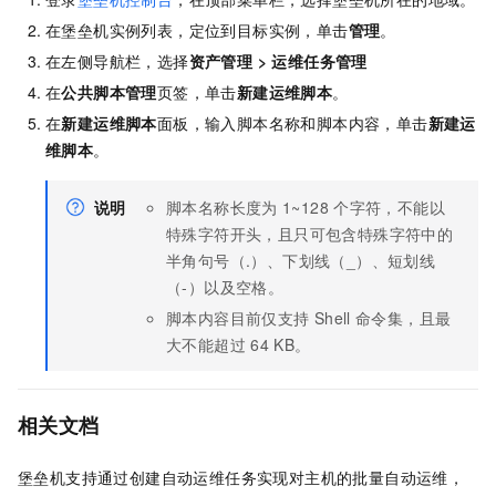
在堡垒机实例列表，定位到目标实例，单击
管理
。
在左侧导航栏，选择
资产管理
>
运维任务管理
在
公共脚本管理
页签，单击
新建运维脚本
。
在
新建运维脚本
面板，输入脚本名称和脚本内容，单击
新建运
维脚本
。
说明
脚本名称长度为
1~128
个字符，不能以
特殊字符开头，且只可包含特殊字符中的
半角句号（.）、下划线（_）、短划线
（-）以及空格。
脚本内容目前仅支持
Shell
命令集，且最
大不能超过
64 KB。
相关文档
堡垒机支持通过创建自动运维任务实现对主机的批量自动运维，