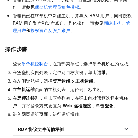
作，请参见
堡垒机管理员角色授权
。
管理员已在堡垒机中新建主机，并导入
RAM
用户，同时授权
RAM
用户资产和资产账户。具体操作，请参见
新建主机
、
管
理用户
和
授权资产及资产账户
。
操作步骤
登录
堡垒机控制台
，在顶部菜单栏，选择堡垒机所在的地域。
在堡垒机实例列表，定位到目标实例，单击
运维
。
在左侧导航栏，选择
资产运维
>
主机运维
。
在
主机运维
页面的主机列表，定位到目标主机。
在
远程连接
列，单击下拉列表，在弹出的对话框选择主机账
户，并将登录方式设置为
Web
远程连接
，单击
登录
。
进入网页运维页面，进行运维操作。
RDP
协议文件传输示例