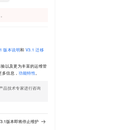
t.diy 一步搞定创意建站
构建大模型应用的安全防护体系
通过自然语言交互简化开发流程,全栈开发支持
通过阿里云安全产品对 AI 应用进行安全防护
留。
1
版本说明
和
V3.1
迁移
体验以及更为丰富的运维管
更多信息，
功能特性
。
系产品技术专家进行咨询
V3.1版本即将停止维护