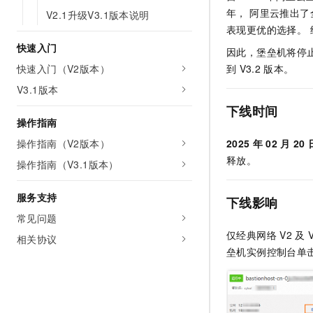
AI 产品 免费试用
网络
年， 阿里云推出了
V2.1升级V3.1版本说明
安全
云开发大赛
Tableau 订阅
1亿+ 大模型 tokens 和 
表现更优的选择。 
可观测
入门学习赛
中间件
AI空中课堂在线直播课
快速入门
因此，堡垒机将停
140+云产品 免费试用
大模型服务
快速入门（V2版本）
上云与迁云
到
V3.2
版本。
产品新客免费试用，最长1
数据库
生态解决方案
V3.1版本
千问AI平台-Token Plan
企业出海
大模型ACA认证体验
大数据计算
下线时间
助力企业全员 AI 认知与能
行业生态解决方案
操作指南
政企业务
媒体服务
千问AI平台-模型体验
开发者生态解决方案
操作指南（V2版本）
2025
年
02
月
20
在线体验全尺寸、多种模态
企业服务与云通信
释放。
操作指南（V3.1版本）
AI 开发和 AI 应用解决
Happy 系列大模型
域名与网站
服务支持
下线影响
终端用户计算
常见问题
仅经典网络
V2
及
相关协议
Serverless
大模型解决方案
垒机实例控制台单
开发工具
快速部署 Dify，高效搭建 
迁移与运维管理