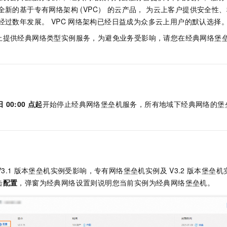
服务生态伙伴
视觉 Coding、空间感知、多模态思考等全面升级
1M上下文，专为长程任务能力而生
云工开物
企业应用
Night Plan 支持 Qwen 3.8-Max
AI 办公
NEW
全新的基于专有网络架构 (VPC） 的云产品， 为云上客户提供安全性
Red Hat
30+ 款产品免费体验
夜间 5 折，Qwen/Meoo/TokenPlan 客户专享
AI智能应用
经过数年发展。 VPC
网络架构已经日益成为众多云上用户的默认选择
科研合作
ERP
堂（旗舰版）
SUSE
止提供经典网络类型实例服务，为避免业务受影响，请您在经典网络堡
智能客服
AI 应用构建
大模型原生
CRM
2个月
自动承接线索
建站小程序
Qoder
大模型服务平台百炼-应用模版
OA 办公系统
HOT
NEW
面向真实软件
个人版上线、团队版降价；千问3.8-Max首发发尝鲜
丰富多元化的应用模版和解决方案
力提升
财税管理
模板建站
万有无界
大模型服务平台百炼-智能体
400电话
定制建站
日
00:00
点起
开始停止经典网络堡垒机服务，所有地域下经典网络的堡
的模型效果
灵活可视化地构建企业级 Agent
方案
广告营销
模板小程序
秒悟
人工智能平台 PAI
定制小程序
云端极速 AI 
新一代 AI 视频生成模型，深度适配广告营销等场景
AI Native 的算法工程平台，一站式完成建模、训练、推理服务部署
APP 开发
V3.1
版本堡垒机实例受影响，专有网络堡垒机实例及
V3.2
版本堡垒机
建站系统
击
配置
，弹窗为经典网络设置则说明您当前实例为经典网络堡垒机。
AI 应用
10分钟微调：让0.6B模型媲美235B模型
多模态数据信
依托云原生高可用架构,实现Dify私有化部署
用1%尺寸在特定领域达到大模型90%以上效果