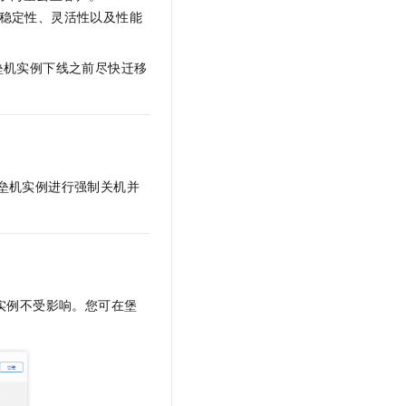
文戏情感细腻自然，动作戏激烈拳拳到肉，实现更强表演能力
支持中英文自由切换，具备更强的噪声鲁棒性
云聚AI 严选权益
、稳定性、灵活性以及性能
SSL 证书
，一键激活高效办公新体验
精选AI产品，从模型到应用全链提效
。
堡垒机
垒机实例下线之前尽快迁移
AI 用量加速计划
应用
防火墙
、识别商机，让客服更高效、服务更出色。
新老同享，达量后返
千问办公
主机安全
NEW
的智能体编程平台
一站式AI生产力平台
AI 应用及服务市场
伶鹊
垒机实例进行强制关机并
企业级人与Agent协作平台，接入和调度多个数字员工
智能客服平台，对话机器人、对话分析、智能外呼
AI 应用
大模型服务平台百炼 - 全妙
大模型
应用创作平台
多模态内容创作工具，已接入 DeepSeek
自然语言处理
实例不受影响。您可在堡
数据标注
机器学习
息提取
与 AI 智能体进行实时音视频通话
从文本、图片、视频中提取结构化的属性信息
构建支持视频理解的 AI 音视频实时通话应用