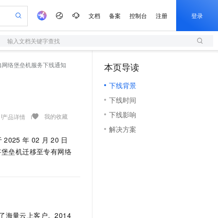
文档
备案
控制台
注册
登录
输入文档关键字查找
验
作计划
器
AI 活动
专业服务
服务伙伴合作计划
开发者社区
加入我们
服务平台百炼
阿里云 OPC 创新助力计划
典网络堡垒机服务下线通知
本页导读
（1）
一站式生成采购清单，支持单品或批量购买
S
可编辑精美 PPT 文稿
S产品伙伴计划（繁花）
峰会
造的大模型服务与应用开发平台
轻量应用服务器
Agency Agents：拥有专属领域专家
AI 生产力先锋
Al MaaS 服务伙伴赋能合作
域名
博文
Careers
至高可申请百万元
下线背景
性可伸缩的云计算服务
 轻松生成专业的 PPT
开启高性价比 AI 编程新体验
先锋实践拓展 AI 生产力的边界
快速构建应用程序和网站，即刻迈出上云第一步
多领域专家智能体,一键组建 AI 虚拟交付团队
Token 补贴，五大权
计划
海大会
伙伴信用分合作计划
商标
问答
社会招聘
下线时间
益加速 OPC 成功
S
帕鲁游戏服务器
数字证书管理服务（原SSL证书）
HappyHorse 打造一站式影视创作平台
飞天发布时刻
HOT
划
备案
电子书
校园招聘
下线影响
联机服务器，轻松开启游戏
视频创作，一键激活电商全链路生产力
全托管，含MySQL、PostgreSQL、SQL Server、MariaDB多引擎
实现全站HTTPS，呈现可信的WEB访问
所见，即是所愿
可视化编排打通从文字构思到成片全链路闭环
我的收藏
产品详情
更多支持
划
公司注册
镜像站
解决方案
视频生成
语音识别与合成
 智能体与工作流应用
短信服务
漫剧工坊：一站式动画创作平台
AI 实训营
于
2025
年
02
月
20
日
合作伙伴培训与认证
划
上云迁移
的智能体编程平台
站生成，高效打造优质广告素材
通过阿里云百炼高效搭建AI应用,助力高效开发
快速生产连贯的高质量长漫剧
从基础到进阶，Agent 创客手把手教你
国内短信简单易用，安全可靠，秒级触达，全球覆盖200+国家和地区。
e-1.1-T2V
Qwen3-TTS-Flash
将堡垒机迁移至专有网络
lScope
我要反馈
查询合作伙伴
畅细腻的高质量视频
离线语音合成大模型，多语言方言自适应，低延迟高稳定
n Alibaba Cloud ISV 合作
代维服务
olarDB
建企业门户网站
大数据开发治理平台 DataWorks
10 分钟搭建微信、支付宝小程序
创新加速
ope
登录合作伙伴管理后台
我要建议
站，无忧落地极速上线
以可视化方式快速构建移动和 PC 门户网站
100%兼容MySQL、PostgreSQL，兼容Oracle，支持集中和分布式
高效部署网站，快速应用到小程序
Data Agent 驱动的一站式 Data+AI 开发治理平台
e-1.1-I2V
Cosyvoice-V3-Flash
安全
畅自然，细节丰富
高表现力语音合成大模型，语音克隆听感自然
我要投诉
上云场景组合购
伴
边界网络安全防护产品
漫剧创作，剧本、分镜、视频高效生成
覆盖90%+业务场景，专享组合折扣价
2V
VPN
Fun-ASR
海量云上客户。2014