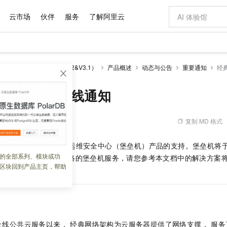
云市场
伙伴
服务
了解阿里云
AI 特惠
数据与 API
成为产品伙伴
企业增值服务
最佳实践
价格计算器
AI 场景体
基础软件
产品伙伴合
阿里云认证
市场活动
配置报价
大模型
（堡垒机）
历史版本（V2&V3.1）
产品概述
动态与公告
重要通知
经
自助选配和估算价格
步到位
域名与网站
智启 AI 普惠权益
产品生态集成认证中心
企业支持计划
云上春晚
Qwen Audio：打造专属 AI 语音助手
千问官方 MaaS 平台，为开发者和 Agent 而生，新用户赠送 1 亿 + tokens 额度
云服务器 EC
一句话生成原生
AI Coding
阿里云Maa
2026 阿里云
为企业打
数据集
Windows
大模型认证
模型
NEW
NEW
格式还原
值低价云产品抢先购
提供智能易用的域名与建站服务
至高享 1亿+免费 tokens，加速 Al 应用落地
Qwen-Audio-3.0-Realtime 端到端实时语音角色扮演
安全可靠、弹
输入一句话想法,
智能编程，一键
堡垒机服务下线通知
产品生态伙伴
专家技术服务
云上奥运之旅
弹性计算合作
阿里云中企出
手机三要素
宝塔 Linux
全部认证
价格优势
开源旗舰模型
对象存储 OSS
即刻拥有 DeepSeek-V4-Pro
阿里云 OPC 创新助力计划
云数据库 RD
一键部署幻兽
AI 电商营销
产品生态伙伴工作台
企业增值服务台
云栖战略参考
云存储合作计
云栖大会
身份实名认证
CentOS
训练营
推动算力普惠，释放技术红利
的大模型服务
最高返9万
真正可用的 1M 上下文,一次完成代码全链路开发
轻松解锁专属 DeepSeek-V4-Pro
至高百万元 Token 补贴，加速一人公司成长
稳定、安全、高性价比、高性能的云存储服务
一键购买专属
从图文生成到
复制 MD 格式
 08:49:40
云上的中国
数据库合作计
活动全景
短信
Docker
图片和
自进化智能体
人工智能平台 PAI
5 分钟轻松部署专属 QwenPaw
Token Plan 模型订阅计划
Qoder
高效搭建 AI
AI 广告创作
企业成长
大模型
NEW
HOT
信息公告
，非常感谢您对阿里云运维安全中心（堡垒机）产品的支持。堡垒机将
看见新力量
云网络合作计
OCR 文字识别
JAVA
级电脑
越聪明
证享300元代金券
一站式AI开发、训练和推理服务
Qwen3.8-Max 首发尝鲜，限时加量 10 倍，夜间低至2折
从聊天伙伴进化为能主动干活的本地数字员工
面向真实软件
图文、视频一
的全部系列、模块或功
Kimi-K3
HappyHors
停止所有地域下经典网络的堡垒机服务，请您参考本文档中的解决方案
NEW
魔搭 Mode
loud
服务实践
官网公告
区块回到产品主页，帮助
Kimi 最新旗舰模型，长程编程与推理利器
让文字生成流
金融模力时刻
Salesforce O
版
的业务。
发票查验
全能环境
Qoder CN
Claude Code + GStack 打造工程团队
千问办公，限时限量积分加倍
云原生数据库 P
低代码高效构
AI 建站
NEW
作计划
计划
创新中心
魔搭 ModelSc
健康状态
让AI从“聊天伙伴”进化为能干活的“数字员工”
覆盖公网/内网、递归/权威、移动APP等全场景解析服务
安装技能 GStack，拥有专属 AI 工程团队
你的AI工作搭子，覆盖日常办公高频场景
基于千问大模型等，支持代码智能生成、研发智能问答
0 代码专业建
客户案例
天气预报查询
操作系统
Deepseek-v4-pro
HappyHors
态合作计划
态智能体模型
旗舰 MoE 大模型，百万上下文与顶尖推理能力
图生视频，流
Compute
同享
容器服务 Kubernetes 版 ACK
万小智 AI 建站低至 15元/月
云防火墙
AI 短剧/漫剧
快递物流查询
WordPress
成为服务伙
高校合作
式云数据仓库
点，立即开启云上创新
提供一站式管理容器应用的 K8s 服务
送.CN域名，送备案服务码
云原生的云上
AI助力短剧
GLM-5.2
Wan2.7-T
线公共云服务以来， 经典网络架构为云服务器提供了网络支撑， 服务了
Ubuntu