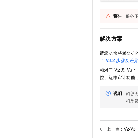
10 分钟在聊天系统中增加
专有云
警告
服务
解决方案
请您尽快将堡垒机
至
V3.2
步骤及差
相对于
V2
及
V3.1
控、运维审计功能
说明
如您
和反
上一篇：
V2-V