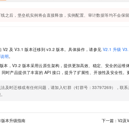
一个 AI 助手
即刻拥有 DeepSeek-R1 满血版
超强辅助，Bol
在企业官网、通讯软件中为客户提供 AI 客服
多种方案随心选，轻松解锁专属 DeepSeek
下线之后，堡垒机实例将会直接释放，实例配置、审计数据等均不会保
的
V2
及
V3.1
版本迁移到
v3.2
版本。具体操作，请参见
V2.1
升级
V3.
异说明
。
版本，V3.2
版本采用云原生架构，提供更加高效、稳定、安全的运维
，同时产品提供了丰富的
API
接口，提升了扩展性、开放性及安全性。
无法及时迁移或有任何问题，请加入钉群（钉群号：33797269），联
馈。
3.1版本升级指南
下一篇：
V2及