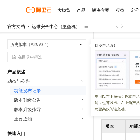
大模型
产品
解决方案
权益
定价
官方文档
运维安全中心（堡垒机）
大模型
产品
解决方案
权益
定价
云市场
伙伴
服务
了解阿里云
精选产品
精选解决方案
普惠上云
产品定价
精选商城
成为销售伙伴
售前咨询
为什么选择阿里云
千问AI平台
运维安全中心
首页
历史版本（V2&V3.1）
了解云产品的定价详情
切换产品系列
大模型服务平台百炼
千问办公，解锁你的工作
普惠上云 官方力荐
分销伙伴
在线服务
网站建设
什么是云计算
大
大模型服务与应用平台
企业级Agent产品，直接
云服务器38元/年起，超
功能发布
咨询伙伴
多端小程序
技术领先
云上成本管理
售后服务
千问大模型
Agency Agents：拥
官方推荐返现计划
大模型
大模型
精选产品
精选解决方案
Salesforce 国际版订阅
稳定可靠
产品概述
管理和优化成本
多元化、高性能、安全可靠
推荐新用户得奖励，单订单
更新时间：
2023-10-17
销售伙伴合作计划
自助服务
动态与公告
友盟天域
安全合规
人工智能与机器学习
AI
文本生成
无影云电脑
HappyHorse 打造一
云工开物
本文介绍堡垒机历史
无影生态合作计划
在线服务
功能发布记录
观测云
分析师报告
随时随地安全接入的云上超
高校专属算力普惠，学生认
计算
互联网应用开发
您可以在下拉框切换本产品
Qwen3.8-Max
HOT
版本升级公告
Salesforce On Alibaba C
工单服务
能，也可以点击左上角产品
智能体时代全能旗舰模型
Tuya 物联网平台阿里云
研究报告与白皮书
云解析DNS
快速拥有专属 OpenClaw
Consulting Partner 合
2023
年
大数据
容器
版本升级指导
您更高效阅读文档。
免费试用
短信专区
蓝凌 OA
Qwen3.7-Plus
重要通知
AI 大模型销售与服务生
现代化应用
存储
天池大赛
能看、能想、能动手的多模
云原生大数据计算服务 Max
解决方案免费试用 新老
版本
功能
电子合同
面向分析的企业级SaaS模
最高领取价值200元试用
快速入门
安全
网络与CDN
AI 算法大赛
Qwen3-VL-Plus
畅捷通