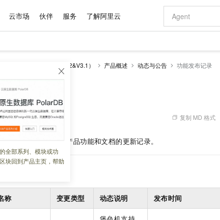
云市场
伙伴
服务
了解阿里云
AI 特惠
数据与 API
成为产品伙伴
企业增值服务
最佳实践
价格计算器
AI 场景体
基础软件
产品伙伴合
阿里云认证
市场活动
配置报价
大模型
（堡垒机）
历史版本（V2&V3.1）
产品概述
动态与公告
功能发布记录
自助选配和估算价格
新方式
域名与网站
睿译宝，AI翻译排版一步到位
智启 AI 普惠权益
产品生态集成认证中心
企业支持计划
云上春晚
千问官方 MaaS 平台，为开发者和 Agent 而生，新用户赠送 1 亿 + tokens 额度
云服务器 EC
Qwen Aud
AI Coding
阿里云Maa
2026 阿里云
为企业打
数据集
Windows
大模型认证
模型
NEW
NEW
交付可用成果
值低价云产品抢先购
提供智能易用的域名与建站服务
上传文档即自动完成翻译和格式还原
至高享 1亿+免费 tokens，加速 Al 应用落地
安全可靠、弹
智能编程，一键
记录
产品生态伙伴
专家技术服务
云上奥运之旅
弹性计算合作
阿里云中企出
手机三要素
宝塔 Linux
全部认证
价格优势
有专属领域专家
对象存储 OSS
GLM-5.2：长任务时代开源旗舰模型
阿里云 OPC 创新助力计划
云数据库 RD
即刻拥有 DeepS
AI 电商营销
产品生态伙伴工作台
企业增值服务台
云栖战略参考
云存储合作计
云栖大会
身份实名认证
CentOS
训练营
推动算力普惠，释放技术红利
的大模型服务
最高返9万
多领域专家智能体,一键组建 AI 虚拟交付团队
至高百万元 Token 补贴，加速一人公司成长
稳定、安全、高性价比、高性能的云存储服务
真正可用的 1M 上下文,一次完成代码全链路开发
轻松解锁专属 Dee
从图文生成到
复制 MD 格式
 02:52:45
云上的中国
数据库合作计
活动全景
短信
Docker
图片和
站式影视创作平台
人工智能平台 PAI
Hermes Agent，打造自进化智能体
Token Plan 模型订阅计划
Qoder
5 分钟轻松部署
AI 广告创作
企业成长
大模型
NEW
信息公告
版本（V2
和
V3.1）产品功能和文档的更新记录。
看见新力量
云网络合作计
OCR 文字识别
JAVA
级电脑
证享300元代金券
可视化编排打通从文字构思到成片全链路闭环
一站式AI开发、训练和推理服务
自主进化，持久记忆，越用越聪明
Qwen3.8-Max 首发尝鲜，限时加量 10 倍，夜间低至2折
面向真实软件
图文、视频一
的全部系列、模块或功
Kimi-K3
HappyHors
NEW
魔搭 Mode
loud
服务实践
官网公告
区块回到产品主页，帮助
Kimi 最新旗舰模型，长程编程与推理利器
让文字生成流
金融模力时刻
Salesforce O
版
发票查验
全能环境
Qoder CN
Claude Code + GStack 打造工程团队
千问办公，限时限量积分加倍
云原生数据库 P
低代码高效构
AI 建站
NEW
作计划
计划
创新中心
魔搭 ModelSc
健康状态
让AI从“聊天伙伴”进化为能干活的“数字员工”
覆盖公网/内网、递归/权威、移动APP等全场景解析服务
安装技能 GStack，拥有专属 AI 工程团队
你的AI工作搭子，覆盖日常办公高频场景
基于千问大模型等，支持代码智能生成、研发智能问答
0 代码专业建
客户案例
天气预报查询
操作系统
Deepseek-v4-pro
HappyHors
态合作计划
态智能体模型
旗舰 MoE 大模型，百万上下文与顶尖推理能力
图生视频，流
Compute
同享
容器服务 Kubernetes 版 ACK
万小智 AI 建站低至 15元/月
云防火墙
AI 短剧/漫剧
名称
变更类型
动态说明
发布时间
快递物流查询
WordPress
成为服务伙
高校合作
式云数据仓库
点，立即开启云上创新
提供一站式管理容器应用的 K8s 服务
送.CN域名，送备案服务码
云原生的云上
AI助力短剧
GLM-5.2
Wan2.7-T
Ubuntu
堡垒机支持