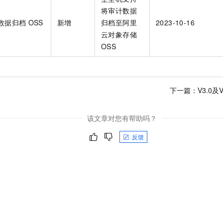
服务生态伙伴
视觉 Coding、空间感知、多模态思考等全面升级
1M上下文，专为长程任务能力而生
云工开物
企业应用
Night Plan 支持 Qwen 3.8-Max
AI 办公
NEW
将审计数据
Red Hat
30+ 款产品免费体验
夜间 5 折，Qwen/Meoo/TokenPlan 客户专享
AI智能应用
数据归档
OSS
新增
归档至阿里
2023-10-16
科研合作
ERP
堂（旗舰版）
SUSE
云对象存储
智能客服
AI 应用构建
大模型原生
OSS
CRM
2个月
自动承接线索
建站小程序
Qoder
大模型服务平台百炼-应用模版
OA 办公系统
HOT
NEW
面向真实软件
个人版上线、团队版降价；千问3.8-Max首发发尝鲜
丰富多元化的应用模版和解决方案
力提升
财税管理
模板建站
下一篇：
V3.0
万有无界
大模型服务平台百炼-智能体
400电话
定制建站
的模型效果
灵活可视化地构建企业级 Agent
该文章对您有帮助吗？
方案
广告营销
模板小程序
秒悟
人工智能平台 PAI
定制小程序
云端极速 AI 
反馈
新一代 AI 视频生成模型，深度适配广告营销等场景
AI Native 的算法工程平台，一站式完成建模、训练、推理服务部署
APP 开发
建站系统
AI 应用
10分钟微调：让0.6B模型媲美235B模型
多模态数据信
依托云原生高可用架构,实现Dify私有化部署
用1%尺寸在特定领域达到大模型90%以上效果