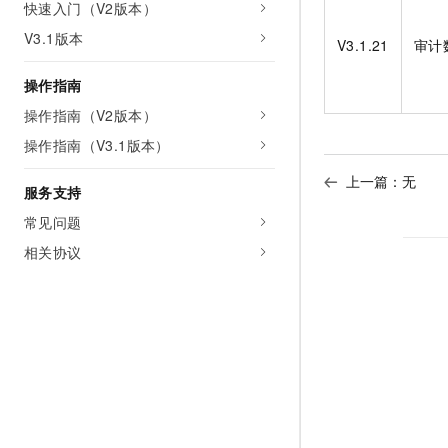
快速入门（V2版本）
AI 产品 免费试用
网络
安全
云开发大赛
Tableau 订阅
V3.1版本
1亿+ 大模型 tokens 和 
V3.1.21
审计
可观测
入门学习赛
中间件
AI空中课堂在线直播课
140+云产品 免费试用
操作指南
大模型服务
上云与迁云
产品新客免费试用，最长1
数据库
操作指南（V2版本）
生态解决方案
千问AI平台-Token Plan
企业出海
大模型ACA认证体验
操作指南（V3.1版本）
大数据计算
助力企业全员 AI 认知与能
行业生态解决方案
政企业务
上一篇：无
媒体服务
服务支持
千问AI平台-模型体验
开发者生态解决方案
在线体验全尺寸、多种模态
常见问题
企业服务与云通信
AI 开发和 AI 应用解决
相关协议
Happy 系列大模型
域名与网站
终端用户计算
Serverless
大模型解决方案
开发工具
快速部署 Dify，高效搭建 
迁移与运维管理