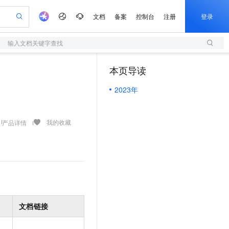
文档
备案
控制台
注册
登录
输入文档关键字查找
验
作计划
器
AI 活动
专业服务
服务伙伴合作计划
开发者社区
加入我们
服务平台百炼
阿里云 OPC 创新助力计划
本页导读
（1）
一站式生成采购清单，支持单品或批量购买
S
io：打造专属 AI 语音助手
S产品伙伴计划（繁花）
峰会
造的大模型服务与应用开发平台
轻量应用服务器
一句话生成原生可编辑精美 PPT 文稿
AI 生产力先锋
Al MaaS 服务伙伴赋能合作
域名
博文
Careers
至高可申请百万元
2023年
性可伸缩的云计算服务
开启高性价比 AI 编程新体验
Qwen-Audio-3.0-Realtime 端到端实时语音角色扮演
输入一句话想法, 轻松生成专业的 PPT
先锋实践拓展 AI 生产力的边界
快速构建应用程序和网站，即刻迈出上云第一步
Token 补贴，五大权
计划
海大会
伙伴信用分合作计划
商标
问答
社会招聘
益加速 OPC 成功
S
eek-V4-Pro
数字证书管理服务（原SSL证书）
一键部署幻兽帕鲁游戏服务器
飞天发布时刻
HOT
划
备案
电子书
校园招聘
pSeek-V4-Pro
视频创作，一键激活电商全链路生产力
全托管，含MySQL、PostgreSQL、SQL Server、MariaDB多引擎
实现全站HTTPS，呈现可信的WEB访问
一键购买专属联机服务器，轻松开启游戏
所见，即是所愿
我的收藏
产品详情
更多支持
划
公司注册
镜像站
视频生成
语音识别与合成
专属 QwenPaw
短信服务
漫剧工坊：一站式动画创作平台
AI 实训营
HOT
合作伙伴培训与认证
划
上云迁移
的智能体编程平台
站生成，高效打造优质广告素材
从聊天伙伴进化为能主动干活的本地数字员工
快速生产连贯的高质量长漫剧
从基础到进阶，Agent 创客手把手教你
国内短信简单易用，安全可靠，秒级触达，全球覆盖200+国家和地区。
e-1.1-T2V
Qwen3-TTS-Flash
lScope
我要反馈
查询合作伙伴
畅细腻的高质量视频
离线语音合成大模型，多语言方言自适应，低延迟高稳定
n Alibaba Cloud ISV 合作
代维服务
olarDB
建企业门户网站
大数据开发治理平台 DataWorks
10 分钟搭建微信、支付宝小程序
创新加速
ope
登录合作伙伴管理后台
我要建议
站，无忧落地极速上线
以可视化方式快速构建移动和 PC 门户网站
100%兼容MySQL、PostgreSQL，兼容Oracle，支持集中和分布式
高效部署网站，快速应用到小程序
Data Agent 驱动的一站式 Data+AI 开发治理平台
e-1.1-I2V
Cosyvoice-V3-Flash
安全
畅自然，细节丰富
高表现力语音合成大模型，语音克隆听感自然
我要投诉
上云场景组合购
文档链接
伴
边界网络安全防护产品
漫剧创作，剧本、分镜、视频高效生成
覆盖90%+业务场景，专享组合折扣价
2V
VPN
Fun-ASR