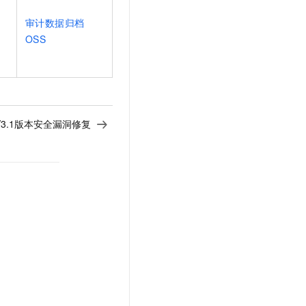
文戏情感细腻自然，动作戏激烈拳拳到肉，实现更强表演能力
支持中英文自由切换，具备更强的噪声鲁棒性
云聚AI 严选权益
SSL 证书
审计数据归档
，一键激活高效办公新体验
精选AI产品，从模型到应用全链提效
OSS
堡垒机
AI 用量加速计划
应用
防火墙
、识别商机，让客服更高效、服务更出色。
新老同享，达量后返
千问办公
主机安全
NEW
的智能体编程平台
一站式AI生产力平台
及V3.1版本安全漏洞修复
AI 应用及服务市场
伶鹊
企业级人与Agent协作平台，接入和调度多个数字员工
智能客服平台，对话机器人、对话分析、智能外呼
AI 应用
大模型服务平台百炼 - 全妙
大模型
应用创作平台
多模态内容创作工具，已接入 DeepSeek
自然语言处理
数据标注
机器学习
息提取
与 AI 智能体进行实时音视频通话
从文本、图片、视频中提取结构化的属性信息
构建支持视频理解的 AI 音视频实时通话应用