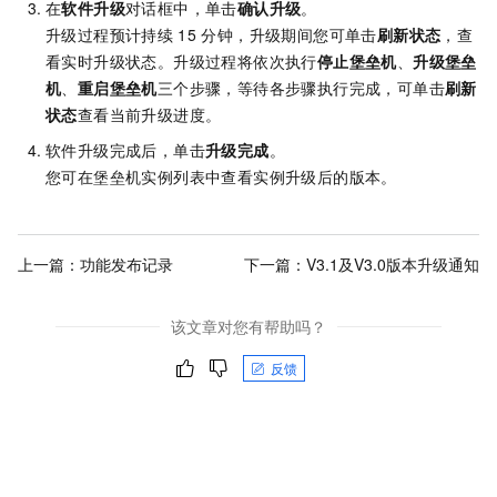
在
软件升级
对话框中，单击
确认升级
。
升级过程预计持续
15
分钟，升级期间您可单击
刷新状态
，查
看实时升级状态。升级过程将依次执行
停止堡垒机
、
升级堡垒
机
、
重启堡垒机
三个步骤，等待各步骤执行完成，可单击
刷新
状态
查看当前升级进度。
软件升级完成后，单击
升级完成
。
您可在堡垒机实例列表中查看实例升级后的版本。
上一篇：
功能发布记录
下一篇：
V3.1及V3.0版本升级通知
该文章对您有帮助吗？
反馈