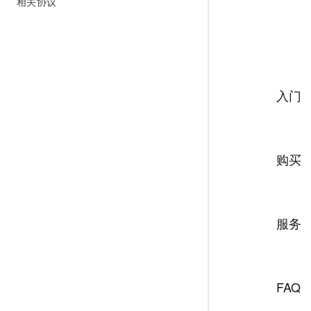
相关协议
网络
安全
可观测
中间件
上云与迁云
数据库
入门
企业出海
大数据计算
政企业务
媒体服务
企业服务与云通信
购买
域名与网站
终端用户计算
服务
Serverless
开发工具
FAQ
迁移与运维管理