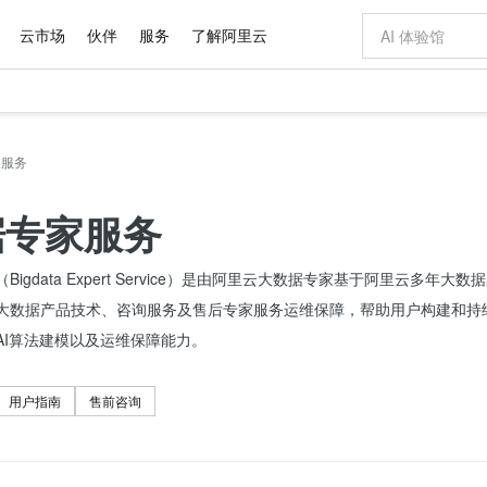
云市场
伙伴
服务
了解阿里云
家服务
步到位
域名与网站
Qwen Audio：打造专属 AI 语音助手
云服务器 EC
一句话生成原生
模型
NEW
NEW
格式还原
提供智能易用的域名与建站服务
Qwen-Audio-3.0-Realtime 端到端实时语音角色扮演
安全可靠、弹
输入一句话想法,
据专家服务
开源旗舰模型
对象存储 OSS
即刻拥有 DeepSeek-V4-Pro
云数据库 RD
一键部署幻兽
的大模型服务
真正可用的 1M 上下文,一次完成代码全链路开发
轻松解锁专属 DeepSeek-V4-Pro
稳定、安全、高性价比、高性能的云存储服务
一键购买专属
Bigdata Expert Service）是由阿里云大数据专家基于阿里云
自进化智能体
人工智能平台 PAI
5 分钟轻松部署专属 QwenPaw
Qoder
高效搭建 AI
大模型
HOT
大数据产品技术、咨询服务及售后专家服务运维保障，帮助用户构建和持
级电脑
越聪明
一站式AI开发、训练和推理服务
从聊天伙伴进化为能主动干活的本地数字员工
面向真实软件
AI算法建模以及运维保障能力。
Qoder CN
Claude Code + GStack 打造工程团队
云原生数据库 P
低代码高效构
让AI从“聊天伙伴”进化为能干活的“数字员工”
覆盖公网/内网、递归/权威、移动APP等全场景解析服务
安装技能 GStack，拥有专属 AI 工程团队
基于千问大模型等，支持代码智能生成、研发智能问答
用户指南
售前咨询
Compute
容器服务 Kubernetes 版 ACK
云防火墙
式云数据仓库
提供一站式管理容器应用的 K8s 服务
云原生的云上