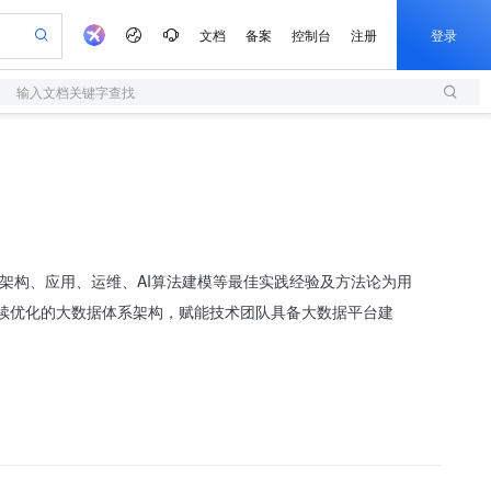
文档
备案
控制台
注册
登录
输入文档关键字查找
阿里云 OPC 创新助力计划
S
可编辑精美 PPT 文稿
轻量应用服务器
Agency Agents：拥有专属领域专家
至高可申请百万元
性可伸缩的云计算服务
 轻松生成专业的 PPT
快速构建应用程序和网站，即刻迈出上云第一步
多领域专家智能体,一键组建 AI 虚拟交付团队
Token 补贴，五大权
益加速 OPC 成功
S
帕鲁游戏服务器
数字证书管理服务（原SSL证书）
HappyHorse 打造一站式影视创作平台
HOT
联机服务器，轻松开启游戏
全托管，含MySQL、PostgreSQL、SQL Server、MariaDB多引擎
实现全站 HTTPS，呈现可信的 Web 访问
可视化编排打通从文字构思到成片全链路闭环
多年大数据架构、应用、运维、AI算法建模等最佳实践经验及方法论为用
 智能体与工作流应用
短信服务
漫剧工坊：一站式动画创作平台
续优化的大数据体系架构，赋能技术团队具备大数据平台建
的智能体编程平台
通过阿里云百炼高效搭建AI应用,助力高效开发
快速生产连贯的高质量长漫剧
国内短信简单易用，安全可靠，秒级触达，全球覆盖200+国家和地区。
olarDB
建企业门户网站
大数据开发治理平台 DataWorks
10 分钟搭建微信、支付宝小程序
以可视化方式快速构建移动和 PC 门户网站
100%兼容MySQL、PostgreSQL，兼容Oracle，支持集中和分布式
高效部署网站，快速应用到小程序
Data Agent 驱动的一站式 Data+AI 开发治理平台
边界网络安全防护产品