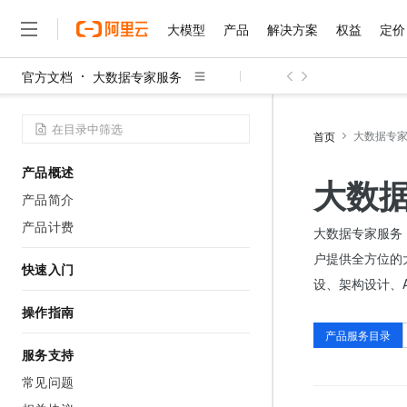
大模型
产品
解决方案
权益
定价
官方文档
大数据专家服务
大模型
产品
解决方案
权益
定价
云市场
伙伴
服务
了解阿里云
精选产品
精选解决方案
大数据专
首页
大模型服务平台百炼
睿译宝，AI翻译排版一
大
大模型服务与应用平台
上传文档即自动完成翻译和
产品概述
大数
千问大模型
GLM-5.2：长任务时代
大模型
产品简介
精选产品
精选解决方案
多元化、高性能、安全可靠
产品计费
大数据专家服务（
人工智能与机器学习
AI
无影云电脑
Hermes Agent，打造
户提供全方位的
快速入门
随时随地安全接入的云上超
自主进化，持久记忆，越用
计算
互联网应用开发
设、架构设计、
云解析DNS
快速拥有专属 OpenClaw
操作指南
大数据
容器
产品服务目录
现代化应用
存储
服务支持
云原生大数据计算服务 Max
常见问题
面向分析的企业级SaaS模
安全
网络与CDN