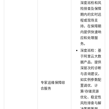
深度巡检和风
险排查及保障
期内的实时远
程或现场支
持，在保障期
内提供快速响
应和处理服
务。
深度巡检：基
于阿里云大数
据产品，提供
深层次的诊断
与咨询建议，
如实例参数配
专家运维保障综
置调优、计
合服务
算/存储资源
优化、稳定性
风险排查与解
决策略等服