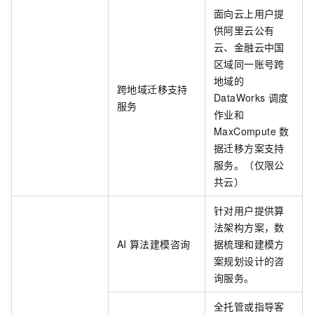
面向云上用户提
供阿里云公有
云、金融云中国
区域同一账号跨
地域的
跨地域迁移支持
DataWorks
调度
服务
作业和
MaxCompute
数
据迁移方案支持
服务。（仅限公
共云）
针对用户提供算
法架构方案，数
AI
算法建模咨询
据梳理和建模方
案规划设计的咨
询服务。
全托管或指导客