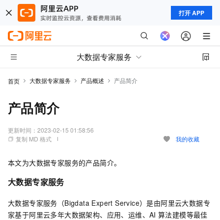
打开 APP
大数据专家服务
大数据专家服务
产品概述
产品简介
首页
产品简介
更新时间：
2023-02-15 01:58:56
复制 MD 格式
我的收藏
本文为大数据专家服务的产品简介。
大数据专家服务
大数据专家服务（Bigdata Expert Service）是由阿里云大数据专
家基于阿里云多年大数据架构、应用、运维、AI
算法建模等最佳