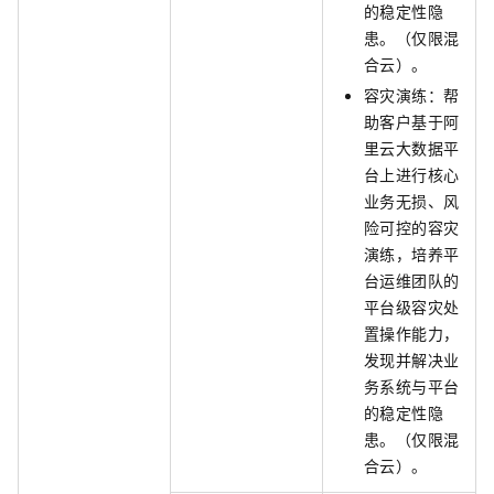
的稳定性隐
患。（仅限混
合云）。
容灾演练：帮
助客户基于阿
里云大数据平
台上进行核心
业务无损、风
险可控的容灾
演练，培养平
台运维团队的
平台级容灾处
置操作能力，
发现并解决业
务系统与平台
的稳定性隐
患。（仅限混
合云）。