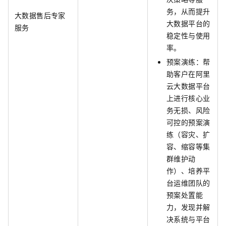
务，从而提升
大数据售后专家
大数据平台的
服务
稳定性与使用
率。
预案演练：帮
助客户在阿里
云大数据平台
上进行核心业
务无损、风险
可控的预案演
练（容灾、扩
容、缩容等集
群维护动
作）、培养平
台运维团队的
预案处置能
力，发现并解
决系统与平台