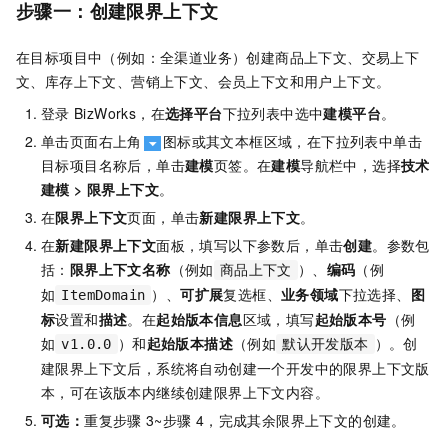
步骤一：创建限界上下文
在目标项目中（例如：全渠道业务）创建商品上下文、交易上下
文、库存上下文、营销上下文、会员上下文和用户上下文。
登录
BizWorks，在
选择平台
下拉列表中选中
建模平台
。
单击页面右上角
图标或其文本框区域，在下拉列表中单击
目标项目名称后，单击
建模
页签。在
建模
导航栏中，选择
技术
建模
>
限界上下文
。
在
限界上下文
页面，单击
新建限界上下文
。
在
新建限界上下文
面板，填写以下参数后，单击
创建
。参数包
括：
限界上下文名称
（例如
）、
编码
（例
商品上下文
如
）、
可扩展
复选框、
业务领域
下拉选择、
图
ItemDomain
标
设置和
描述
。在
起始版本信息
区域，填写
起始版本号
（例
如
）和
起始版本描述
（例如
）。创
v1.0.0
默认开发版本
建限界上下文后，系统将自动创建一个开发中的限界上下文版
本，可在该版本内继续创建限界上下文内容。
可选：
重复步骤
3~步骤
4，完成其余限界上下文的创建。