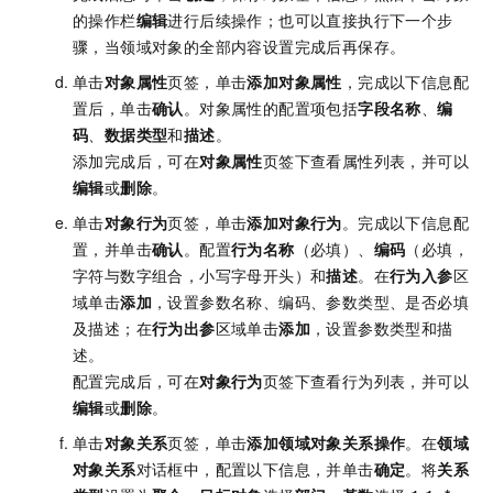
的操作栏
编辑
进行后续操作；也可以直接执行下一个步
骤，当领域对象的全部内容设置完成后再保存。
单击
对象属性
页签，单击
添加对象属性
，完成以下信息配
置后，单击
确认
。对象属性的配置项包括
字段名称
、
编
码
、
数据类型
和
描述
。
添加完成后，可在
对象属性
页签下查看属性列表，并可以
编辑
或
删除
。
单击
对象行为
页签，单击
添加对象行为
。完成以下信息配
置，并单击
确认
。配置
行为名称
（必填）、
编码
（必填，
字符与数字组合，小写字母开头）和
描述
。在
行为入参
区
域单击
添加
，设置参数名称、编码、参数类型、是否必填
及描述；在
行为出参
区域单击
添加
，设置参数类型和描
述。
配置完成后，可在
对象行为
页签下查看行为列表，并可以
编辑
或
删除
。
单击
对象关系
页签，单击
添加领域对象关系操作
。在
领域
对象关系
对话框中，配置以下信息，并单击
确定
。将
关系