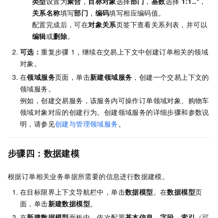
类型
设置为
聚合
，
目标对象
选择
部门
，
基数
选择
1:1..*
，
关系名称
填写
部门
，
编码
填写相应编码值。
配置完成后，可在
对象关系
页签下查看关系列表，并可以
编辑
或
删除
。
可选：
重复步骤
1，继续在交易上下文中创建订单相关的领域
对象。
在
领域服务
页面，单击
新建领域服务
，创建一个交易上下文的
领域服务。
例如，创建交易服务，该服务内可操作订单领域对象、购物车
领域对象对应的创建行为。创建领域服务的详细步骤和参数说
明，请参见
创建与管理领域服务
。
步骤四：数据建模
根据订单相关业务单据所需要的信息进行数据建模。
在目标限界上下文导航栏中，单击
数据模型
。在
数据模型
页
面，单击
新建数据模型
。
在
新建数据模型
面板中，依次配置
基本信息
、
字段
、
索引
（可