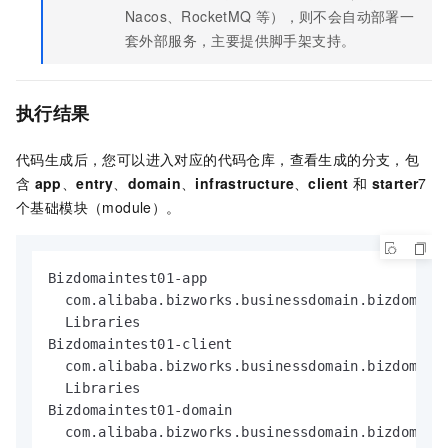
Nacos、RocketMQ
等），则不会自动部署一
套外部服务，主要提供脚手架支持。
执行结果
代码生成后，您可以进入对应的代码仓库，查看生成的分支，包
含
app
、
entry
、
domain
、
infrastructure
、
client
和
starter
7
个基础模块（module）。
Bizdomaintest01-app

  com.alibaba.bizworks.businessdomain.bizdomaint
  Libraries

Bizdomaintest01-client

  com.alibaba.bizworks.businessdomain.bizdomaint
  Libraries

Bizdomaintest01-domain

  com.alibaba.bizworks.businessdomain.bizdomaint