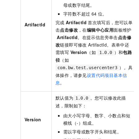
母或数字结尾。
字符数不超过
64
位。
完成
ArtifactId
首次填写后，您可以单
ArtifactId
击
点击修改
，在
编辑中心应用
面板维护
ArtifactId
。在提示信息旁单击
点击修
改
链接即可修改 ArtifactId。表单中还
需填写
Version
（如
）和
包路
1.0.0
径
（如
）。具
com.bw.test.usercenter3
体操作，请参见
设置代码项目基本信
息
。
默认值为
。您可以修改此描
1.0.0
述，限制如下：
由大小写字母、数字、小数点和短
Version
横线（-）组成。
需以字母或数字开头和结尾。