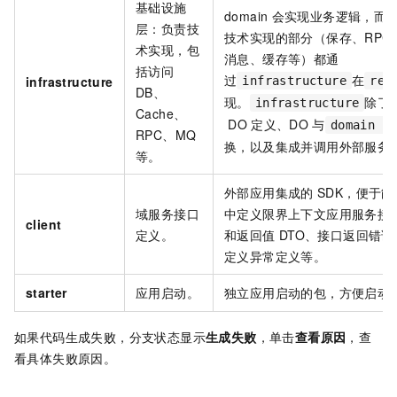
基础设施
domain
会实现业务逻辑，而
层：负责技
技术实现的部分（保存、RPC
术实现，包
消息、缓存等）都通
括访问
过
在
infrastructure
infrastructure
rep
DB、
现。
除了
infrastructure
Cache、
DO
定义、DO
与
domain e
RPC、MQ
换，以及集成并调用外部服务
等。
外部应用集成的
SDK，便于
域服务接口
中定义限界上下文应用服务接
client
定义。
和返回值
DTO、接口返回错
定义异常定义等。
starter
应用启动。
独立应用启动的包，方便启动
如果代码生成失败，分支状态显示
生成失败
，单击
查看原因
，查
看具体失败原因。