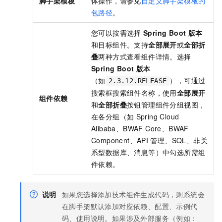
脚手架模板
体操作，请参见
自定义脚手架模板的
包路径
。
您可以按需选择
Spring Boot
版本
和目标组件。支持
全部展开
或
全部折
叠
两种方式查看组件详情。选择
Spring Boot
版本
（如
），可通过
2.3.12.RELEASE
搜索框搜索组件名称，使用
全部展开
组件依赖
和
全部折叠
按钮管理组件分组视图，
在各分组（如
Spring Cloud
Alibaba、BWAF Core、BWAF
Component、API
管理、SQL、非关
系型数据库、消息等）中勾选所需组
件依赖。
说明
如果您选择添加技术组件生成代码，则系统会
在脚手架默认添加对应依赖、配置、示例代
码、使用说明。如果涉及外部服务（例如：