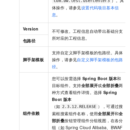
）。具
com.bw.test.usercenter3
体操作，请参见
设置代码项目基本信
息
。
Version
不可修改。工程信息自动带出基础分支
所对应的工程信息。
包路径
支持自定义脚手架模板的包路径。具体
脚手架模板
操作，请参见
自定义脚手架模板的包路
径
。
您可以按需选择
Spring Boot
版本
和
目标组件。支持
全部展开
或
全部折叠
两
种方式查看组件详情。选择
Spring
Boot
版本
（如
），可通过搜
2.3.12.RELEASE
组件
依赖
索框搜索组件名称，使用
全部展开
和
全
部折叠
按钮管理组件分组视图，在各分
组（如
Spring Cloud Alibaba、BWAF