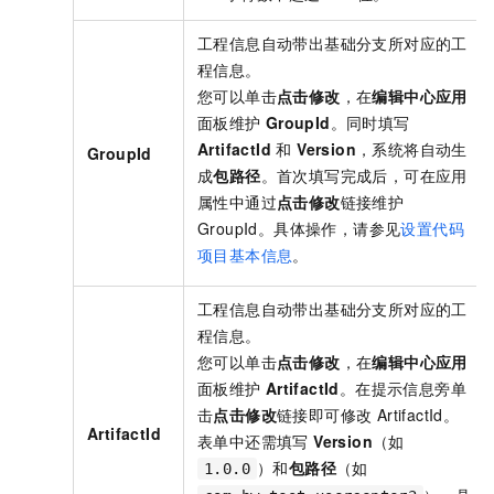
工程信息自动带出基础分支所对应的工
程信息。
您可以单击
点击修改
，在
编辑中心应用
面板维护
GroupId
。同时填写
ArtifactId
和
Version
，系统将自动生
GroupId
成
包路径
。首次填写完成后，可在应用
属性中通过
点击修改
链接维护
GroupId。具体操作，请参见
设置代码
项目基本信息
。
工程信息自动带出基础分支所对应的工
程信息。
您可以单击
点击修改
，在
编辑中心应用
面板维护
ArtifactId
。在提示信息旁单
击
点击修改
链接即可修改 ArtifactId。
ArtifactId
表单中还需填写
Version
（如
）和
包路径
（如
1.0.0