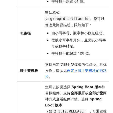
字符数不超过
64
位。
默认格式
为
。您可以
groupid.artifactid
修改此路径描述，限制如下：
由小写字母、数字和小数点组成。
包路径
需以小写字母开头，且需以小写字
母或数字结尾。
字符数不能超过
128
位。
支持自定义脚手架模板的包路径。具体
脚手架模板
操作，请参见
自定义脚手架模板的包路
径
。
您可以按需选择
Spring Boot
版本
和
目标组件。支持
全部展开
或
全部折叠
两
种方式查看组件详情。选择
Spring
Boot
版本
（如
），可通过搜
2.3.12.RELEASE