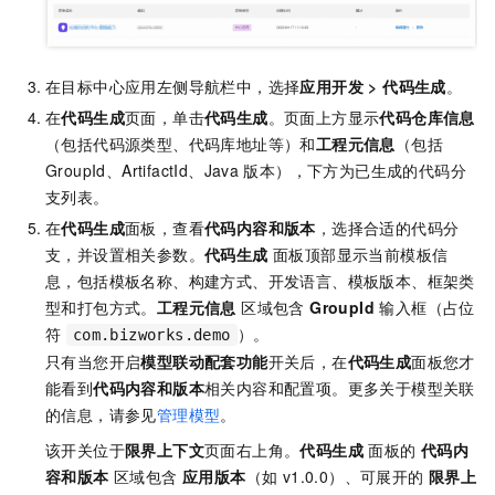
在目标中心应用左侧导航栏中，选择
应用开发
>
代码生成
。
在
代码生成
页面，单击
代码生成
。页面上方显示
代码仓库信息
（包括代码源类型、代码库地址等）和
工程元信息
（包括
GroupId、ArtifactId、Java
版本），下方为已生成的代码分
支列表。
在
代码生成
面板，查看
代码内容和版本
，选择合适的代码分
支，并设置相关参数。
代码生成
面板顶部显示当前模板信
息，包括模板名称、构建方式、开发语言、模板版本、框架类
型和打包方式。
工程元信息
区域包含
GroupId
输入框（占位
符
）。
com.bizworks.demo
只有当您开启
模型联动配套功能
开关后，在
代码生成
面板您才
能看到
代码内容和版本
相关内容和配置项。更多关于模型关联
的信息，请参见
管理模型
。
该开关位于
限界上下文
页面右上角。
代码生成
面板的
代码内
容和版本
区域包含
应用版本
（如 v1.0.0）、可展开的
限界上