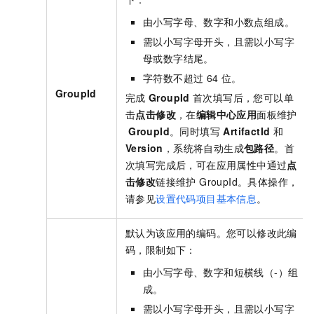
由小写字母、数字和小数点组成。
需以小写字母开头，且需以小写字
母或数字结尾。
字符数不超过
64
位。
GroupId
完成
GroupId
首次填写后，您可以单
击
点击修改
，在
编辑中心应用
面板维护
GroupId
。同时填写
ArtifactId
和
Version
，系统将自动生成
包路径
。首
次填写完成后，可在应用属性中通过
点
击修改
链接维护 GroupId。具体操作，
请参见
设置代码项目基本信息
。
默认为该应用的编码。您可以修改此编
码，限制如下：
由小写字母、数字和短横线（-）组
成。
需以小写字母开头，且需以小写字