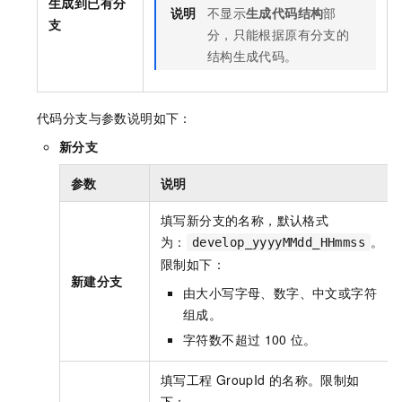
生成到已有分
说明
不显示
生成代码结构
部
支
分，只能根据原有分支的
结构生成代码。
代码分支与参数说明如下：
新分支
参数
说明
填写新分支的名称，默认格式
为：
。
develop_yyyyMMdd_HHmmss
限制如下：
新建分支
由大小写字母、数字、中文或字符
组成。
字符数不超过
100
位。
填写工程
GroupId
的名称。限制如
下：