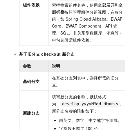
组件依赖
索框搜索组件名称，使用
全部展开
和
全
部折叠
按钮管理组件分组视图，在各分
组（如
Spring Cloud Alibaba、BWAF
Core、BWAF Component、API
管
理、SQL、非关系型数据库、消息等）
中勾选所需组件依赖。
基于旧分支
checkout
新分支
参数
说明
在基础分支列表中，选择所需的旧分
基础分支
支。
填写新分支的名称，默认格式
为：
。
develop_yyyyMMdd_HHmmss
新分支名称的限制如下：
新建分支
由英文、数字、中文或字符组成。
字符数不超过
100
位。