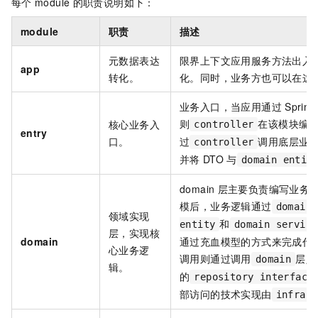
每个
module
的职责说明如下：
module
职责
描述
元数据表达
限界上下文应用服务方法出入
app
转化。
化。同时，业务方也可以在这
业务入口，当应用通过
Spring
则
在该模块编
核心业务入
controller
entry
口。
过
调用底层业
controller
并将
DTO
与
domain entit
domain
层主要负责编写业务
模后，业务逻辑通过
domain
领域实现
和
entity
domain service
层，实现核
domain
通过充血模型的方式来完成代
心业务逻
调用则通过调用
层定
domain
辑。
的
repository interface
部访问的技术实现由
infrast