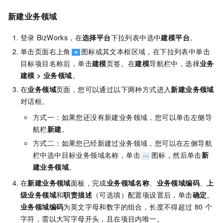
新建业务领域
登录
BizWorks，在
选择平台
下拉列表中选中
建模平台
。
单击页面右上角
图标或其文本框区域，在下拉列表中单击
目标项目名称后，单击
建模
页签。在
建模
导航栏中，选择
业务
建模
>
业务领域
。
在
业务领域
页面，您可以通过以下两种方式进入
新建业务领域
对话框。
方式一：如果您还没有新建业务领域，您可以单击左侧导
航栏
新建
。
方式二：如果您已经新建过业务领域，您可以在左侧导航
栏中选中目标业务领域名称，单击
图标，然后单击
新
建业务领域
。
在
新建业务领域
面板，完成
业务领域名称
、
业务领域编码
、
上
级业务领域
和
职责描述
（可选填）配置项设置后，单击
确定
。
业务领域编码
为
英文字母和数字的组合
，长度不得超过
80
个
字符，需以大写字母开头，且在项目内唯一。