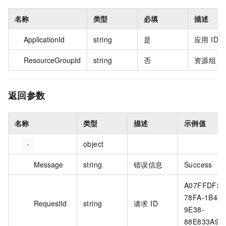
名称
类型
必填
描述
ApplicationId
string
是
应用 ID
ResourceGroupId
string
否
资源组 ID
返回参数
名称
类型
描述
示例值
object
Message
string
错误信息
Success
A07FFDF2-
78FA-1B48-
RequestId
string
请求 ID
9E38-
88E833A93