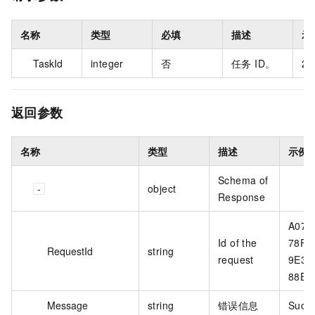
名称
类型
必填
描述
示
TaskId
integer
否
任务 ID。
26
返回参数
名称
类型
描述
示例
Schema of
object
Response
A07F
Id of the
78FA
RequestId
string
request
9E38
88E8
Message
string
错误信息
Succ