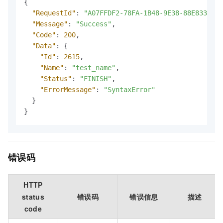
{
"RequestId"
:
"A07FFDF2-78FA-1B48-9E38-88E833A931
"Message"
:
"Success"
,
"Code"
:
200
,
"Data"
:
{
"Id"
:
2615
,
"Name"
:
"test_name"
,
"Status"
:
"FINISH"
,
"ErrorMessage"
:
"SyntaxError"
}
}
错误码
HTTP
status
错误码
错误信息
描述
code