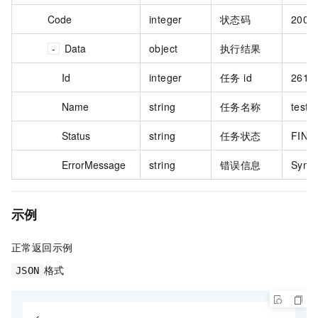
Code
integer
状态码
200
Data
object
执行结果
Id
integer
任务 id
2615
Name
string
任务名称
test
Status
string
任务状态
FINI
ErrorMessage
string
错误信息
Synta
示例
正常返回示例
格式
JSON