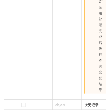
DT
应
用
部
署
完
成
后
进
行
查
询
变
配
结
果
object
变更记录