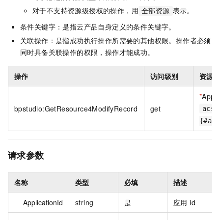
对于不支持资源级授权的操作，用
表示。
全部资源
条件关键字：是指云产品自身定义的条件关键字。
关联操作：是指成功执行操作所需要的其他权限。操作者必须
同时具备关联操作的权限，操作才能成功。
操作
访问级别
资源
*
Appli
bpstudio:GetResource4ModifyRecord
get
acs:
{#ac
请求参数
名称
类型
必填
描述
ApplicationId
string
是
应用 id