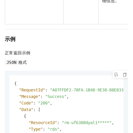
细信息。
示例
正常返回示例
格式
JSON
{
"RequestId"
:
"A07FFDF2-78FA-1B48-9E38-88E833A931
"Message"
:
"Success"
,
"Code"
:
"200"
,
"Data"
:
[
{
"ResourceId"
:
"rm-uf6308dyal1*****"
,
"Type"
:
"rds"
,