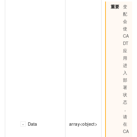
重要
变
配
会
使
CA
DT
应
用
进
入
部
署
状
态
，
请
Data
array<object>
在
CA