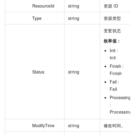
ResourceId
string
资源 ID
Type
string
资源类型
变更状态
枚举值：
Init :
Init
Finish :
Status
string
Finish
Fail :
Fail
Processing
:
Processing
ModifyTime
string
修改时间。