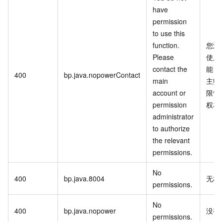
have
permission
to use this
function.
您没
Please
使用
contact the
能，
400
bp.java.nopowerContact
main
主账
account or
限管
permission
权相
administrator
to authorize
the relevant
permissions.
No
400
bp.java.8004
无权
permissions.
No
400
bp.java.nopower
没有
permissions.