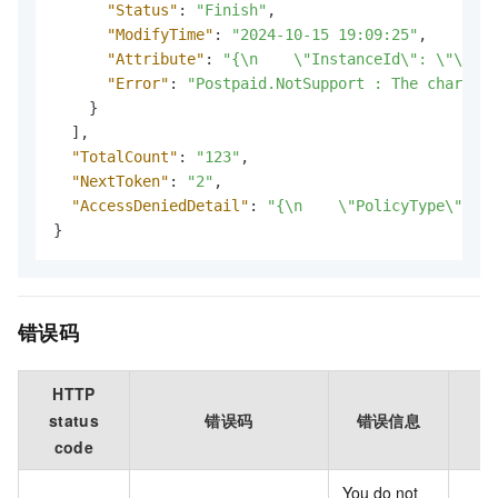
"Status"
:
"Finish"
,
"ModifyTime"
:
"2024-10-15 19:09:25"
,
"Attribute"
:
"{\n    \"InstanceId\": \"\",\n
"Error"
:
"Postpaid.NotSupport : The charge t
}
]
,
"TotalCount"
:
"123"
,
"NextToken"
:
"2"
,
"AccessDeniedDetail"
:
"{\n    \"PolicyType\": \"
}
错误码
HTTP
status
错误码
错误信息
code
You do not