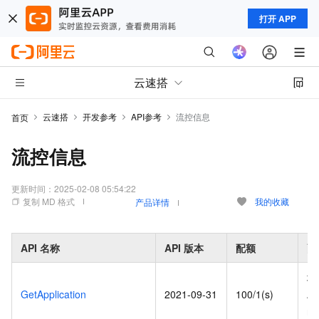
打开 APP
云速搭
云速搭
开发参考
API参考
流控信息
首页
流控信息
更新时间：
2025-02-08 05:54:22
复制 MD 格式
我的收藏
产品详情
API
名称
API
版本
配额
配
地
GetApplication
2021-09-31
100/1(s)
AP
re