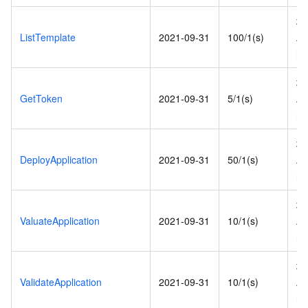
地
ListTemplate
2021-09-31
100/1(s)
AP
re
地
GetToken
2021-09-31
5/1(s)
AP
re
地
DeployApplication
2021-09-31
50/1(s)
AP
re
地
ValuateApplication
2021-09-31
10/1(s)
AP
re
地
ValidateApplication
2021-09-31
10/1(s)
AP
re