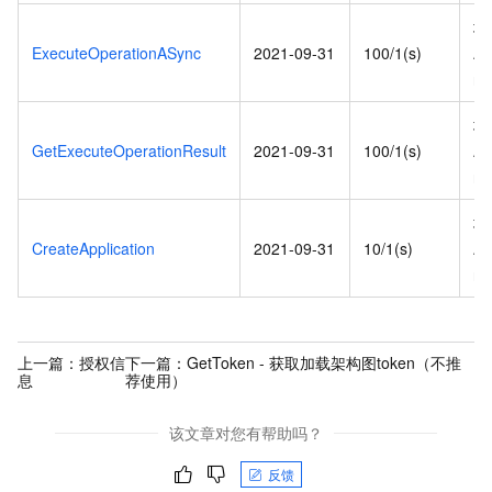
地
ExecuteOperationASync
2021-09-31
100/1(s)
AP
re
地
GetExecuteOperationResult
2021-09-31
100/1(s)
AP
re
地
CreateApplication
2021-09-31
10/1(s)
AP
re
上一篇：
授权信
下一篇：
GetToken - 获取加载架构图token（不推
息
荐使用）
该文章对您有帮助吗？
反馈