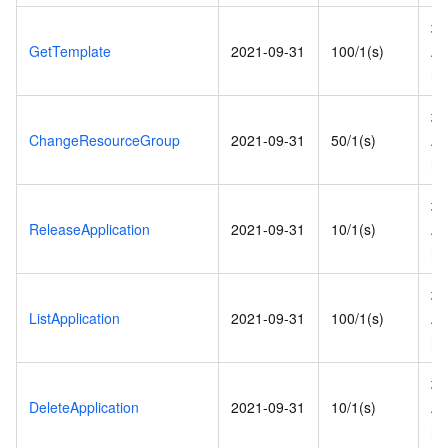
地
GetTemplate
2021-09-31
100/1(s)
AP
re
地
ChangeResourceGroup
2021-09-31
50/1(s)
AP
re
地
ReleaseApplication
2021-09-31
10/1(s)
AP
re
地
ListApplication
2021-09-31
100/1(s)
AP
re
地
DeleteApplication
2021-09-31
10/1(s)
AP
re