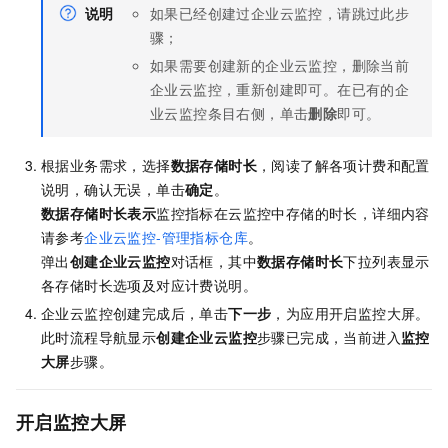
说明
如果已经创建过企业云监控，请跳过此步
骤；
如果需要创建新的企业云监控，删除当前
企业云监控，重新创建即可。在已有的企
业云监控条目右侧，单击
删除
即可。
根据业务需求，选择
数据存储时长
，阅读了解各项计费和配置
说明，确认无误，单击
确定
。
数据存储时长表示
监控指标在云监控中存储的时长，详细内容
请参考
企业云监控-管理指标仓库
。
弹出
创建企业云监控
对话框，其中
数据存储时长
下拉列表显示
各存储时长选项及对应计费说明。
企业云监控创建完成后，单击
下一步
，为应用开启监控大屏。
此时流程导航显示
创建企业云监控
步骤已完成，当前进入
监控
大屏
步骤。
开启监控大屏