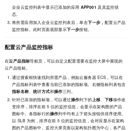
企业云监控列表中显示已添加的应用
APP001
及其监控状
态。
将所需应用加入企业云监控列表后，单击
下一步，
配置云产品
监控指标。此时页面底部显示
下一步
按钮。
配置云产品监控指标
在
云产品指标
导航页，可以自定义配置需要在监控大屏中展现的
云产品指标。
通过搜索框快速找到所需产品，例如云服务器
ECS，可以在
产品指标列表中查看当前已添加的指标项。右侧指标列表包含
指标名称
、
统计方式
和
操作
三列。
针对已添加的指标项，可以通过
操作
列下的
上移
、
下移
操作改
变排序，排序在前
5
位的监控信息，会显示在架构图的产品
图标中。各指标行的
操作
列中均有上下箭头按钮供排序使用。
以
SLB
为例，排序在前
5
位的监控信息，会对应显示在架构
图的产品图标中。监控大屏页面以架构拓扑图为中心，各产品