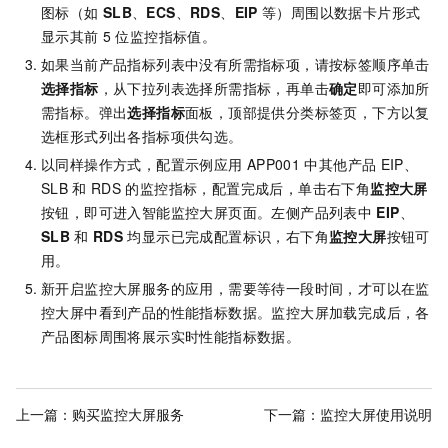
图标（如
SLB
、
ECS
、
RDS
、
EIP
等）周围以数据卡片形式
显示其前
5
位监控指标值。
如果当前产品指标列表中没有所需指标项，请按标签顺序单击
选择指标
，从下拉列表选择所需指标，再单击
确定
即可添加所
需指标。弹出
选择指标
面板，顶部提供分类标签页，下方以复
选框形式列出各指标项供勾选。
以同样操作方式，配置示例应用
APP001
中其他产品
EIP、
SLB
和
RDS
的监控指标，配置完成后，单击右下角
监控大屏
按钮，即可进入智能监控大屏页面。左侧产品列表中
EIP
、
SLB
和
RDS
均显示已完成配置标识，右下角
监控大屏
按钮可
用。
新开启监控大屏服务的应用，需要等待一段时间，才可以在监
控大屏中看到产品的性能指标数据。监控大屏加载完成后，各
产品图标周围将展示实时性能指标数据。
上一篇：
购买监控大屏服务
下一篇：
监控大屏使用说明