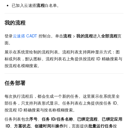
已加入云速搭
流程
白名单。
我的流程
登录
云速搭
CADT
控制台。单击
流程
>
我的流程
进入
全部流程
页
面。
展示在系统里绘制的流程列表。流程列表支持两种显示方式：图
标或列表，默认图标。流程列表右上角提供按流程
ID
精确搜索与
按流程名模糊搜索。
任务部署
每次执行流程后，都会生成一个新的任务。这里展示在系统里全
部任务，只支持列表形式显示。任务列表右上角提供按任务
ID、
按流程
ID
精确搜索与按名称模糊搜索。
任务列表包含
序号
、
任务
ID/任务名称
、
已绑定流程
、
已绑定应用
ID
、
方案状态
、
创建时间
和
操作
列，页面提供
批量运行任务
按