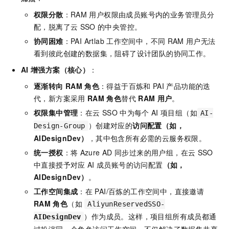
权限分散
：RAM
用户权限由成员账号内的业务管理员分
配，脱离了云
SSO
的中央管控。
协同困难
：PAI Artlab
工作空间中，不同
RAM
用户无法
看到彼此创建的数据集，阻碍了设计团队的协同工作。
AI
增强方案（核心）
：
逐渐转向
RAM
角色
：得益于百炼和
PAI
产品功能的迭
代，新方案采用
RAM
角色
替代
RAM
用户
。
权限集中管理
：在云
SSO
中为每个
AI
项目组（如
AI-
）创建对应的
访问配置（如，
Design-Group
AIDesignDev）
，其中包含所有必需的云服务权限。
统一授权
：将
Azure AD
同步过来的用户组，在云
SSO
中直接授予对应
AI
成员账号的访问配置
（如，
AIDesignDev）
。
工作空间集成
：在
PAI/百炼的工作空间中，直接邀请
RAM
角色
（如
AliyunReservedSSO-
）作为成员。这样，项目组所有成员都通
AIDesignDev
过扮演同一个角色访问工作空间，不仅解决了数据集共享