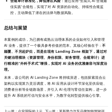
合规审计标准化，降低潜在风险
：通过应用“生成式
AI
合规最
佳实践”合规包，实现了对
AI
资源的自动化、持续性合规监
控，主动降低了潜在的法律与数据风险。
总结与展望
本案例的成功，为已拥有成熟云治理体系的企业如何引入和管理
AI
业务，提供了一个极具参考价值的范本。其核心经验在于：
不
颠覆、不另起炉灶，而是在现有
Landing Zone
框架下，通过对
关键治理模块（资源管理、身份权限、财务管理、合规审计）进
行精准的“外科手术式”增强，实现对
AI
业务的优雅兼容与深度治
理。
未来，该公司的
AI Landing Zone
将持续演进，包括探索混合云
架构以实现算力灵活调度，将
AI
应用从设计环节深化至供应链、
消费者分析等全链路场景，并引入
AI
伦理与零信任架构，进一步
提升
AI
系统的可信与安全水平，为数字化转型提供核心引擎。
上一篇：
众安国际的上云
下一篇：
某新势力汽车品牌智能驾驶训