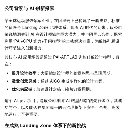
公司背景与
AI
创新探索
某全球运动服饰领军企业，在阿里云上已构建了一套成熟、标准
的多账号
Landing Zone
治理体系。随着
AI
时代的到来，该公司
敏锐地洞察到
AI
在设计领域的巨大潜力，并与阿里云合作，探索
利用“PAI+GPU
算力+千问模型”的全栈解决方案，为服饰鞋履设
计环节注入创新活力。
其核心
AI
应用场景是通过
PAI-ARTLAB
训练鞋服设计模型，旨
在：
提升设计效率
：大幅缩短设计师的创意构思与呈现周期。
激发创意灵感
：通过
AIGC
生成多样化的设计方案。
优化供应链
：加速设计定稿，缩短订货周期。
这个
AI
设计项目，是该公司集团“AI
转型战略”的先行试点，其成
功与否，以及能否在集团统一的云治理框架下安全、合规、高效
地运行，至关重要。
在成熟
Landing Zone
体系下的新挑战