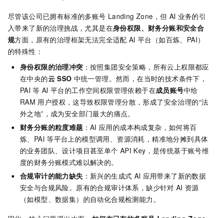
尽管该公司已拥有标准的多账号
Landing Zone，但
AI
业务的引
入带来了新的治理挑战，尤其是在
身份权限、财务分账和安全合
规
方面，原有的治理框架无法完全适配
AI
平台（如百炼、PAI）
的特殊性：
身份权限的治理冲突
：按照集团安全策略，所有云上权限都应
在中央的
云
SSO
中统一管理。然而，在当时的技术条件下，
PAI
等
AI
平台的工作空间权限管理依赖于在
成员账号
中给
RAM
用户授权，这导致权限管理分散，形成了安全治理的“法
外之地”，成为安全部门最大的痛点。
财务分账的粒度难题
：AI
应用的成本构成复杂，如何将百
炼、PAI
等平台上的模型调用、资源消耗，精准地分摊到具体
的业务团队、设计项目甚至单个
API Key，是传统基于账号维
度的财务分账模式难以解决的。
合规审计的能力缺失
：新兴的生成式
AI
应用带来了新的数据
安全与合规风险。原有的合规审计体系，缺少针对
AI
资源
（如模型、数据集）的自动化合规检测能力。