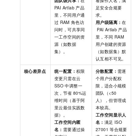
团队级共享：
在
看操作人名，满
PAI Artlab
产品
足安全合规要
里，不同用户通
求。
过
RAM
角色访
用户级隔离：
在
问时，可共享同
PAI Artlab
产品
一工作空间的资
里，不同
RAM
源（如数据
用户创建的资源
集）。
（如数据集）默
认互相不可见。
核心差异点
统一配置：
权限
分散配置：
需逐
变更只需在云
个用户分配权
SSO
中调整一
限，适合小规模
次，节省
80%运
团队（<50
维时间（基于阿
人），但管理成
里云最佳实践数
本较高。
据）。
工作空间显示人
工作空间内匿
名：
满足
ISO
名：
需要通过操
27001
等合规要