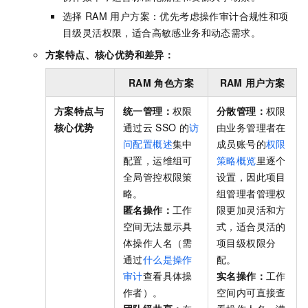
选择
RAM
用户方案：优先考虑操作审计合规性和项
目级灵活权限，适合高敏感业务和动态需求。
方案特点、核心优势和差异：
RAM
角色方案
RAM
用户方案
方案特点与
统一管理：
权限
分散管理：
权限
核心优势
通过云
SSO
的
访
由业务管理者在
问配置概述
集中
成员账号的
权限
配置，运维组可
策略概览
里逐个
全局管控权限策
设置，因此项目
略。
组管理者管理权
匿名操作：
工作
限更加灵活和方
空间无法显示具
式，适合灵活的
体操作人名（需
项目级权限分
通过
什么是操作
配。
审计
查看具体操
实名操作：
工作
作者）。
空间内可直接查