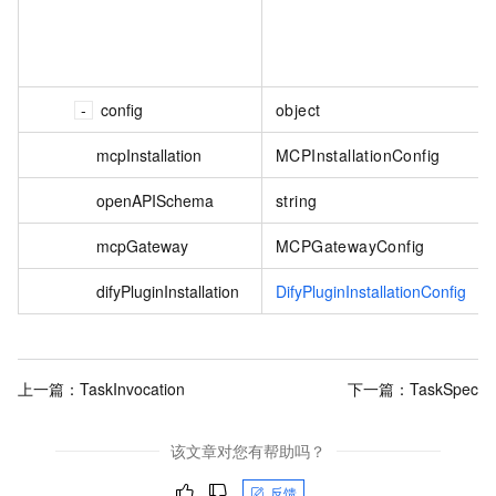
config
object
mcpInstallation
MCPInstallationConfig
openAPISchema
string
mcpGateway
MCPGatewayConfig
difyPluginInstallation
DifyPluginInstallationConfig
上一篇：
TaskInvocation
下一篇：
TaskSpec
该文章对您有帮助吗？
反馈