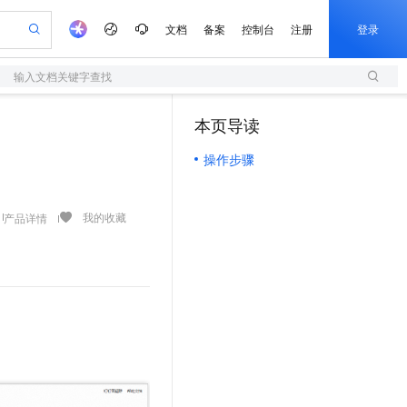
文档
备案
控制台
注册
登录
输入文档关键字查找
验
作计划
器
AI 活动
专业服务
服务伙伴合作计划
开发者社区
加入我们
服务平台百炼
阿里云 OPC 创新助力计划
本页导读
一站式生成采购清单，支持单品或批量购买
S
io：打造专属 AI 语音助手
S产品伙伴计划（繁花）
峰会
造的大模型服务与应用开发平台
轻量应用服务器
一句话生成原生可编辑精美 PPT 文稿
AI 生产力先锋
Al MaaS 服务伙伴赋能合作
域名
博文
Careers
至高可申请百万元
操作步骤
性可伸缩的云计算服务
开启高性价比 AI 编程新体验
Qwen-Audio-3.0-Realtime 端到端实时语音角色扮演
输入一句话想法, 轻松生成专业的 PPT
先锋实践拓展 AI 生产力的边界
快速构建应用程序和网站，即刻迈出上云第一步
Token 补贴，五大权
计划
海大会
伙伴信用分合作计划
商标
问答
社会招聘
益加速 OPC 成功
S
eek-V4-Pro
数字证书管理服务（原SSL证书）
一键部署幻兽帕鲁游戏服务器
飞天发布时刻
HOT
划
备案
电子书
校园招聘
pSeek-V4-Pro
视频创作，一键激活电商全链路生产力
全托管，含MySQL、PostgreSQL、SQL Server、MariaDB多引擎
实现全站HTTPS，呈现可信的WEB访问
一键购买专属联机服务器，轻松开启游戏
所见，即是所愿
我的收藏
产品详情
更多支持
划
公司注册
镜像站
视频生成
语音识别与合成
专属 QwenPaw
短信服务
漫剧工坊：一站式动画创作平台
AI 实训营
HOT
合作伙伴培训与认证
划
上云迁移
的智能体编程平台
站生成，高效打造优质广告素材
从聊天伙伴进化为能主动干活的本地数字员工
快速生产连贯的高质量长漫剧
从基础到进阶，Agent 创客手把手教你
国内短信简单易用，安全可靠，秒级触达，全球覆盖200+国家和地区。
e-1.1-T2V
Qwen3-TTS-Flash
lScope
我要反馈
查询合作伙伴
畅细腻的高质量视频
离线语音合成大模型，多语言方言自适应，低延迟高稳定
n Alibaba Cloud ISV 合作
代维服务
olarDB
建企业门户网站
大数据开发治理平台 DataWorks
10 分钟搭建微信、支付宝小程序
创新加速
ope
登录合作伙伴管理后台
我要建议
站，无忧落地极速上线
以可视化方式快速构建移动和 PC 门户网站
100%兼容MySQL、PostgreSQL，兼容Oracle，支持集中和分布式
高效部署网站，快速应用到小程序
Data Agent 驱动的一站式 Data+AI 开发治理平台
e-1.1-I2V
Cosyvoice-V3-Flash
安全
畅自然，细节丰富
高表现力语音合成大模型，语音克隆听感自然
我要投诉
上云场景组合购
伴
边界网络安全防护产品
漫剧创作，剧本、分镜、视频高效生成
覆盖90%+业务场景，专享组合折扣价
2V
VPN
Fun-ASR