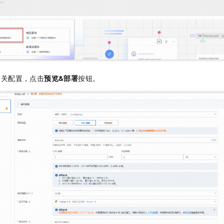
一个 AI 助手
即刻拥有 DeepSeek-R1 满血版
超强辅助，Bol
在企业官网、通讯软件中为客户提供 AI 客服
多种方案随心选，轻松解锁专属 DeepSeek
相关配置，点击
预览&部署
按钮。