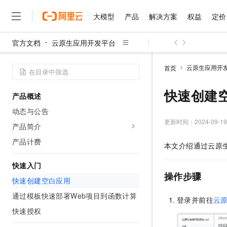
大模型
产品
解决方案
权益
定价
官方文档
云原生应用开发平台
大模型
产品
解决方案
权益
定价
云市场
伙伴
服务
了解阿里云
精选产品
精选解决方案
普惠上云
产品定价
精选商城
成为销售伙伴
售前咨询
为什么选择阿里云
千问AI平台
云原生应用开
首页
了解云产品的定价详情
大模型服务平台百炼
千问办公，解锁你的工作
普惠上云 官方力荐
分销伙伴
在线服务
网站建设
什么是云计算
大
大模型服务与应用平台
企业级Agent产品，直接
云服务器38元/年起，超
快速创建
产品概述
咨询伙伴
多端小程序
技术领先
云上成本管理
售后服务
千问大模型
Agency Agents：拥
官方推荐返现计划
大模型
动态与公告
大模型
精选产品
精选解决方案
Salesforce 国际版订阅
稳定可靠
管理和优化成本
多元化、高性能、安全可靠
推荐新用户得奖励，单订单
更新时间：
2024-09-19
销售伙伴合作计划
产品简介
自助服务
友盟天域
安全合规
人工智能与机器学习
AI
文本生成
无影云电脑
HappyHorse 打造一
云工开物
产品计费
本文介绍通过
云原
无影生态合作计划
在线服务
观测云
分析师报告
随时随地安全接入的云上超
高校专属算力普惠，学生认
计算
互联网应用开发
Qwen3.8-Max
HOT
Salesforce On Alibaba C
工单服务
快速入门
智能体时代全能旗舰模型
Tuya 物联网平台阿里云
研究报告与白皮书
云解析DNS
快速拥有专属 OpenClaw
Consulting Partner 合
操作步骤
大数据
容器
快速创建空白应用
免费试用
短信专区
蓝凌 OA
Qwen3.7-Plus
AI 大模型销售与服务生
通过模板快速部署Web项目到函数计算
现代化应用
存储
天池大赛
登录并前往
云
能看、能想、能动手的多模
云原生大数据计算服务 Max
解决方案免费试用 新老
电子合同
快速授权
面向分析的企业级SaaS模
最高领取价值200元试用
安全
网络与CDN
AI 算法大赛
Qwen3-VL-Plus
畅捷通