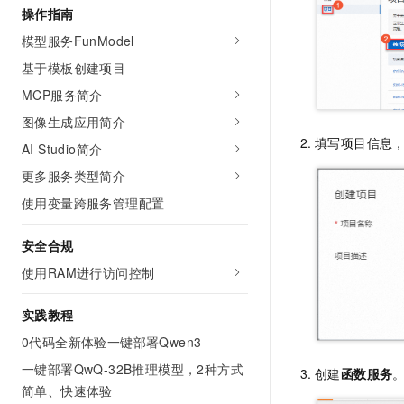
操作指南
AI 产品 免费试用
网络
安全
云开发大赛
Tableau 订阅
1亿+ 大模型 tokens 和 
模型服务FunModel
可观测
入门学习赛
中间件
AI空中课堂在线直播课
基于模板创建项目
140+云产品 免费试用
大模型服务
上云与迁云
产品新客免费试用，最长1
数据库
MCP服务简介
生态解决方案
千问AI平台-Token Plan
图像生成应用简介
企业出海
大模型ACA认证体验
大数据计算
填写项目信息
助力企业全员 AI 认知与能
AI Studio简介
行业生态解决方案
政企业务
媒体服务
千问AI平台-模型体验
更多服务类型简介
开发者生态解决方案
在线体验全尺寸、多种模态
使用变量跨服务管理配置
企业服务与云通信
AI 开发和 AI 应用解决
Happy 系列大模型
域名与网站
安全合规
使用RAM进行访问控制
终端用户计算
Serverless
实践教程
大模型解决方案
0代码全新体验一键部署Qwen3
开发工具
快速部署 Dify，高效搭建 
一键部署QwQ-32B推理模型，2种方式
创建
函数服务
迁移与运维管理
简单、快速体验