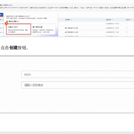
服务生态伙伴
视觉 Coding、空间感知、多模态思考等全面升级
1M上下文，专为长程任务能力而生
云工开物
企业应用
Night Plan 支持 Qwen 3.8-Max
AI 办公
NEW
Red Hat
30+ 款产品免费体验
夜间 5 折，Qwen/Meoo/TokenPlan 客户专享
AI智能应用
科研合作
ERP
堂（旗舰版）
SUSE
智能客服
AI 应用构建
大模型原生
CRM
2个月
自动承接线索
建站小程序
Qoder
大模型服务平台百炼-应用模版
OA 办公系统
HOT
NEW
面向真实软件
个人版上线、团队版降价；千问3.8-Max首发发尝鲜
丰富多元化的应用模版和解决方案
，点击
创建
按钮。
力提升
财税管理
模板建站
万有无界
大模型服务平台百炼-智能体
400电话
定制建站
的模型效果
灵活可视化地构建企业级 Agent
方案
广告营销
模板小程序
秒悟
人工智能平台 PAI
定制小程序
云端极速 AI 
新一代 AI 视频生成模型，深度适配广告营销等场景
AI Native 的算法工程平台，一站式完成建模、训练、推理服务部署
APP 开发
建站系统
AI 应用
10分钟微调：让0.6B模型媲美235B模型
多模态数据信
。
依托云原生高可用架构,实现Dify私有化部署
用1%尺寸在特定领域达到大模型90%以上效果