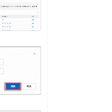
文戏情感细腻自然，动作戏激烈拳拳到肉，实现更强表演能力
支持中英文自由切换，具备更强的噪声鲁棒性
云聚AI 严选权益
SSL 证书
，一键激活高效办公新体验
精选AI产品，从模型到应用全链提效
堡垒机
AI 用量加速计划
应用
防火墙
、识别商机，让客服更高效、服务更出色。
新老同享，达量后返
千问办公
主机安全
NEW
的智能体编程平台
一站式AI生产力平台
AI 应用及服务市场
伶鹊
企业级人与Agent协作平台，接入和调度多个数字员工
智能客服平台，对话机器人、对话分析、智能外呼
AI 应用
大模型服务平台百炼 - 全妙
大模型
应用创作平台
多模态内容创作工具，已接入 DeepSeek
自然语言处理
数据标注
机器学习
息提取
与 AI 智能体进行实时音视频通话
从文本、图片、视频中提取结构化的属性信息
构建支持视频理解的 AI 音视频实时通话应用