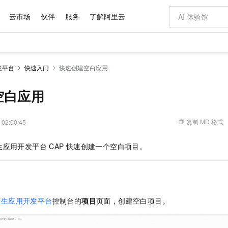
云市场
伙伴
服务
了解阿里云
AI 特惠
数据与 API
成为产品伙伴
企业增值服务
最佳实践
价格计算器
AI 场景体
基础软件
产品伙伴合
阿里云认证
市场活动
配置报价
大模型
发平台
快速入门
快速创建空白应用
自助选配和估算价格
新方式
域名与网站
睿译宝，AI翻译排版一步到位
智启 AI 普惠权益
产品生态集成认证中心
企业支持计划
云上春晚
千问官方 MaaS 平台，为开发者和 Agent 而生，新用户赠送 1 亿 + tokens 额度
云服务器 EC
Qwen Aud
AI Coding
阿里云Maa
2026 阿里云
为企业打
数据集
Windows
大模型认证
模型
NEW
NEW
交付可用成果
值低价云产品抢先购
提供智能易用的域名与建站服务
上传文档即自动完成翻译和格式还原
至高享 1亿+免费 tokens，加速 Al 应用落地
安全可靠、弹
智能编程，一键
空白应用
产品生态伙伴
专家技术服务
云上奥运之旅
弹性计算合作
阿里云中企出
手机三要素
宝塔 Linux
全部认证
价格优势
有专属领域专家
对象存储 OSS
GLM-5.2：长任务时代开源旗舰模型
阿里云 OPC 创新助力计划
云数据库 RD
即刻拥有 DeepS
AI 电商营销
产品生态伙伴工作台
企业增值服务台
云栖战略参考
云存储合作计
云栖大会
身份实名认证
CentOS
训练营
推动算力普惠，释放技术红利
的大模型服务
最高返9万
多领域专家智能体,一键组建 AI 虚拟交付团队
至高百万元 Token 补贴，加速一人公司成长
稳定、安全、高性价比、高性能的云存储服务
真正可用的 1M 上下文,一次完成代码全链路开发
轻松解锁专属 Dee
从图文生成到
复制 MD 格式
 02:00:45
云上的中国
数据库合作计
活动全景
短信
Docker
图片和
站式影视创作平台
人工智能平台 PAI
Hermes Agent，打造自进化智能体
Token Plan 模型订阅计划
Qoder
5 分钟轻松部署
AI 广告创作
企业成长
大模型
NEW
信息公告
生应用开发平台 CAP
快速创建一个空白项目。
看见新力量
云网络合作计
OCR 文字识别
JAVA
级电脑
证享300元代金券
可视化编排打通从文字构思到成片全链路闭环
一站式AI开发、训练和推理服务
自主进化，持久记忆，越用越聪明
Qwen3.8-Max 首发尝鲜，限时加量 10 倍，夜间低至2折
面向真实软件
图文、视频一
Kimi-K3
HappyHors
NEW
魔搭 Mode
loud
服务实践
官网公告
Kimi 最新旗舰模型，长程编程与推理利器
让文字生成流
金融模力时刻
Salesforce O
版
发票查验
全能环境
Qoder CN
Claude Code + GStack 打造工程团队
千问办公，限时限量积分加倍
云原生数据库 P
低代码高效构
AI 建站
NEW
作计划
计划
创新中心
魔搭 ModelSc
健康状态
让AI从“聊天伙伴”进化为能干活的“数字员工”
覆盖公网/内网、递归/权威、移动APP等全场景解析服务
安装技能 GStack，拥有专属 AI 工程团队
你的AI工作搭子，覆盖日常办公高频场景
基于千问大模型等，支持代码智能生成、研发智能问答
0 代码专业建
客户案例
天气预报查询
操作系统
Deepseek-v4-pro
HappyHors
态合作计划
原生应用开发平台
控制台的
项目
页面，创建空白项目。
态智能体模型
旗舰 MoE 大模型，百万上下文与顶尖推理能力
图生视频，流
Compute
同享
容器服务 Kubernetes 版 ACK
万小智 AI 建站低至 15元/月
云防火墙
AI 短剧/漫剧
快递物流查询
WordPress
成为服务伙
高校合作
式云数据仓库
点，立即开启云上创新
提供一站式管理容器应用的 K8s 服务
送.CN域名，送备案服务码
云原生的云上
AI助力短剧
GLM-5.2
Wan2.7-T
Ubuntu