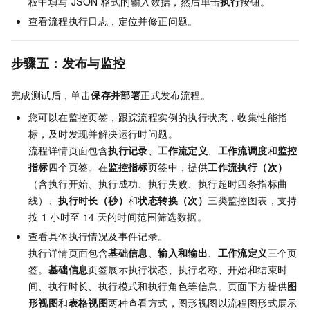
板中填写
JSON
格式的输入数据，然后单击
执行
按钮。
查看流程执行日志，定位并修正问题。
步骤五：发布与监控
完成测试后，单击
保存并部署
正式发布流程。
您可以在监控页签，跟踪流程实例的执行状态，收集性能指
标，及时发现并解决运行时问题。
流程详情页面包含
执行记录
、
工作流定义
、
工作流调度
和
监控
指标
四个页签。在
监控指标
页签中，提供
工作流执行（次）
（含执行开始、执行成功、执行失败、执行超时四条指标曲
线）、
执行时长（秒）
和
状态转换（次）
三类监控图表，支持
按
1
小时至
14
天的时间范围筛选数据。
查看具体执行情况及事件记录。
执行详情页面包含
基础信息
、
输入和输出
、
工作流定义
三个页
签。
基础信息
页签展示执行状态、执行名称、开始和结束时
间、执行时长、执行模式和执行角色等信息。页面下方提供
图
形视图
和
表格视图
两种查看方式，图形视图以流程图形式展示