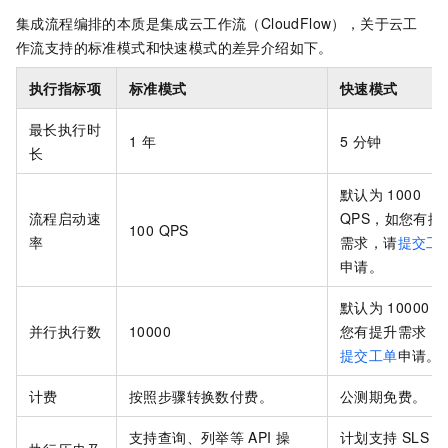
集成流程编排的本质是集成
云工作流（CloudFlow）
，关于
云工
作流
支持的标准模式和快速模式的差异介绍如下。
执行指标项
标准模式
快速模式
最长执行时
1 年
5 分钟
长
默认为
1000
流程启动速
QPS，如您有提
100 QPS
率
需求，
请
提交工
申请。
默认为
10000
并行执行数
10000
您有提升需求，
提交工单
申请。
计费
按照步骤转换数付费。
公测期免费。
支持查询、列举等
API
操
计划支持
SLS
查