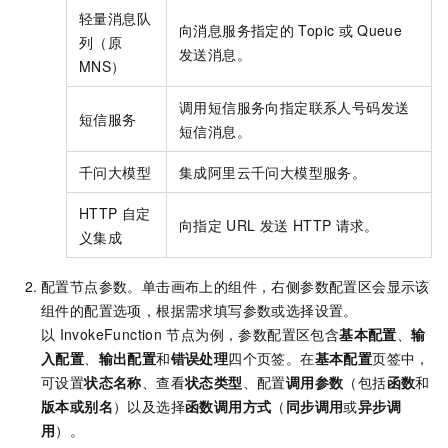
轻量消息队
向消息服务指定的
Topic
或
Queue
列（原
发送消息。
MNS）
调用短信服务向指定联系人号码发送
短信服务
短信消息。
千问大模型
集成阿里云千问大模型服务。
HTTP
自定
向指定
URL
发送
HTTP
请求。
义集成
配置节点参数。单击画布上的组件，右侧参数配置区会显示该
组件的配置选项，根据需求填写参数或选择设置。
以
InvokeFunction
节点为例，参数配置区包含
基本配置
、
输
入配置
、
输出配置
和
错误处理
四个页签。在
基本配置
页签中，
可设置
状态名称
、查看
状态类型
、配置
调用参数
（包括
函数
和
版本或别名
）以及选择
函数调用方式
（
同步调用
或
异步调
用
）。