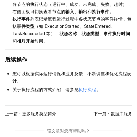
各节点的执行状态（运行中、成功、未完成、失败、超时），
右侧面板可切换查看节点的
输入
、
输出
和
执行事件
。
执行事件
列表记录流程运行过程中各状态节点的事件详情，包
括
事件类型
（如
ExecutionStarted、StateEntered、
TaskSucceeded
等）、
状态名称
、
状态类型
、
事件执行时间
和
相对开始时间
。
后续操作
您可以根据实际运行情况和业务反馈，不断调整和优化流程设
计。
关于执行流程的方式介绍，请参见
执行流程
。
上一篇：
更多服务类型简介
下一篇：
数据库服务
该文章对您有帮助吗？