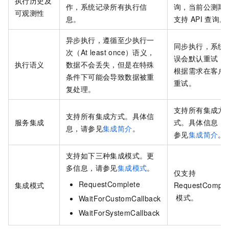
执行历史及
作，系统记录所有执行信
询，当前公测期
可观测性
息。
支持
API
查询。
异步执行，遵循至少执行一
同步执行，系统
次（At least once）语义，
误会默认重试，
执行语义
数据不会丢失，但是在特殊
根据需求在客户
条件下可能会导致数据被重
重试。
复处理。
支持所有集成方
支持所有集成方式。
具体信
服务集成
式。
具体信息，
息，请参见
集成简介
。
参见
集成简介
。
支持如下三种集成模式。
更
多信息，请参见
集成模式
。
仅支持
RequestComplete
集成模式
RequestComple
模式。
WaitForCustomCallback
WaitForSystemCallback