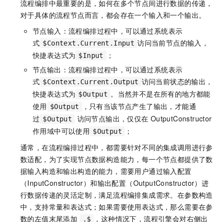
流程编排中最重要的是，如何在多个节点间进行数据的传递，
对于具体的流程节点而言，都会存在一个输入和一个输出。
节点输入：流程编排过程中，可以通过系统表示
式
访问当前节点的输入，
$Context.Current.Input
快捷表达式为
；
$Input
节点输出：流程编排过程中，可以通过系统表示
式
访问当前状态的输出，
$Context.Current.Output
快捷表达式为
。当然并不是在所有的地方都能
$Output
使用
，只有当该节点产生了输出，才能通
$Output
过
访问节点输出，仅仅在
OutputConstructor
$Output
作用域中可以使用
；
$Output
通常，在流程编排过程中，都需要针对不同的集成调用进行参
数适配，为了实现节点数据构造能力，每一个节点都提供了数
据输入构造和输出构造的能力，需要用户通过输入配置
（InputConstructor）和输出配置（OutputConstructor）进
行数据传递的灵活定制，满足流程编排集成需求。在参数构造
中，支持常量和表达式；如果需要使用表达式，那么需要在参
数的左值末尾添加
，这种情况下，流程引擎会对右侧出
.$