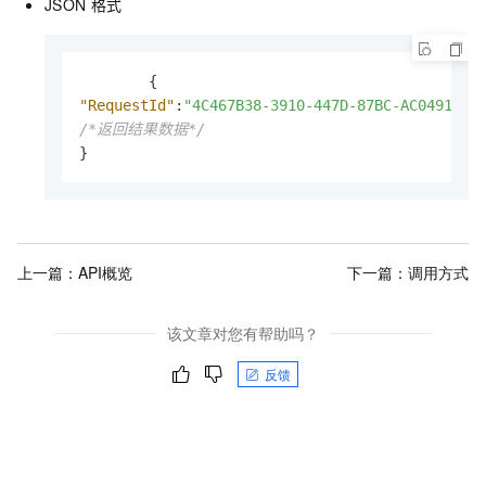
JSON
格式
{
"RequestId"
:
"4C467B38-3910-447D-87BC-AC049166F
/*返回结果数据*/
}
上一篇：
API概览
下一篇：
调用方式
该文章对您有帮助吗？
反馈