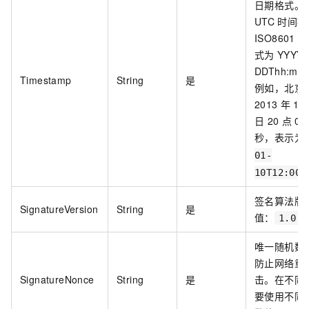
日期格式。
UTC
时间按
ISO8601
标
式为
YYYY-
DDThh:mm
Timestamp
String
是
例如，北京
2013
年
1
日
20
点
0
秒，表示为
01-
10T12:00:
签名算法版
SignatureVersion
String
是
值：
1.0
唯一随机数
防止网络重
SignatureNonce
String
是
击。在不同
要使用不同