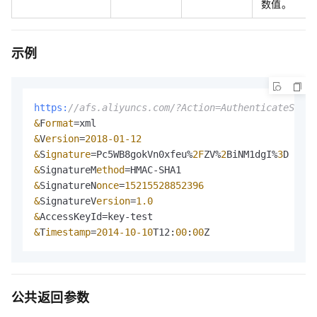
数值。
示例
https:
//afs.aliyuncs.com/?Action=AuthenticateSig
&
F
ormat
=
&
V
ersion
=
2018
-01
-12
&
S
ignature
=
Pc5WB8gokVn0xfeu%
2F
ZV%
2
BiNM1dgI%
3
&
SignatureM
ethod
=
&
SignatureN
once
=
15215528852396
&
SignatureV
ersion
=
1.0
&
&
T
imestamp
=
2014
-10
-10
T12:
00
:
00
公共返回参数