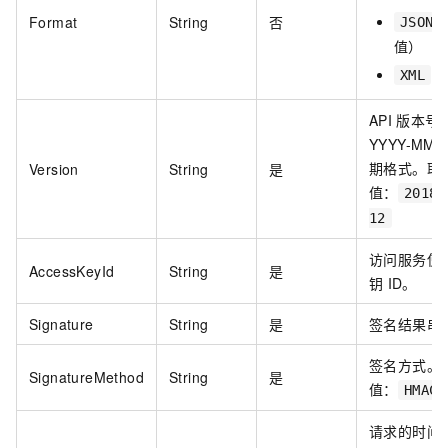
Format
String
否
JSON
值）
XML
API
版本号
YYYY-MM-
期格式。取
Version
String
是
值：
2018-
12
访问服务使
AccessKeyId
String
是
钥
ID。
Signature
String
是
签名结果串
签名方式。
SignatureMethod
String
是
值：
HMAC-
请求的时间