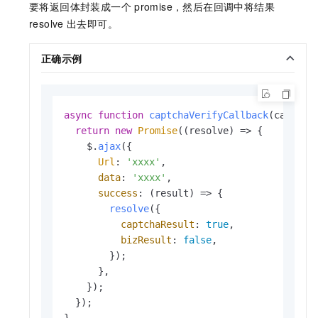
要将返回体封装成一个
promise，然后在回调中将结果
resolve
出去即可。
正确示例
async
function
captchaVerifyCallback
(
captcha
return
new
Promise
(
(
resolve
) =>
 {

    $.
ajax
({

Url
: 
'xxxx'
,

data
: 
'xxxx'
,

success
: 
(
result
) =>
 {

resolve
({

captchaResult
: 
true
,

bizResult
: 
false
,

        });

      },

    });

  });
