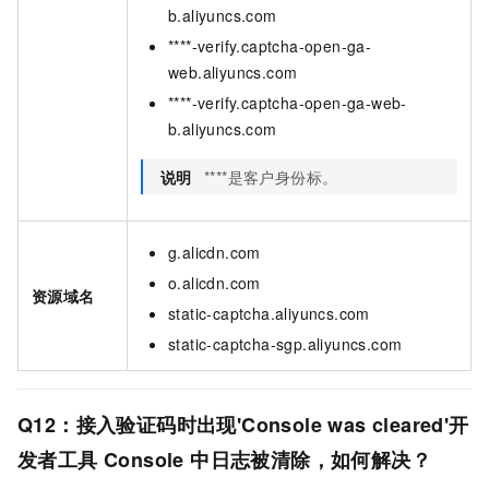
b.aliyuncs.com
****-verify.captcha-open-ga-
web.aliyuncs.com
****-verify.captcha-open-ga-web-
b.aliyuncs.com
说明
****是客户身份标。
g.alicdn.com
o.alicdn.com
资源域名
static-captcha.aliyuncs.com
static-captcha-sgp.aliyuncs.com
Q12：接入验证码时出现'Console was cleared'开
发者工具
Console
中日志被清除，如何解决？