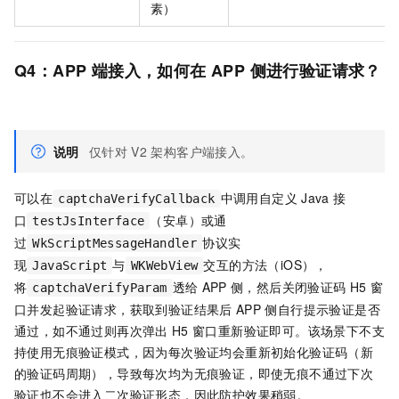
素）
Q4：APP
端接入，如何在
APP
侧进行验证请求？
说明
仅针对
V2
架构客户端接入。
可以在
中调用自定义
Java
接
captchaVerifyCallback
口
（安卓）或通
testJsInterface
过
协议实
WkScriptMessageHandler
现
与
交互的方法（iOS），
JavaScript
WKWebView
将
透给
APP
侧，然后关闭验证码
H5
窗
captchaVerifyParam
口并发起验证请求，获取到验证结果后
APP
侧自行提示验证是否
通过，如不通过则再次弹出
H5
窗口重新验证即可。该场景下不支
持使用无痕验证模式，因为每次验证均会重新初始化验证码（新
的验证码周期），导致每次均为无痕验证，即使无痕不通过下次
验证也不会进入二次验证形态，因此防护效果稍弱。