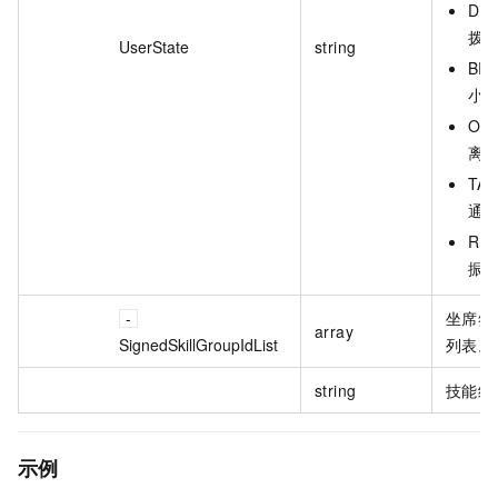
DIA
拨
UserState
string
BRE
小
OFF
离
TAL
通
RIN
振
坐席签
array
SignedSkillGroupIdList
列表。
string
技能组 
示例