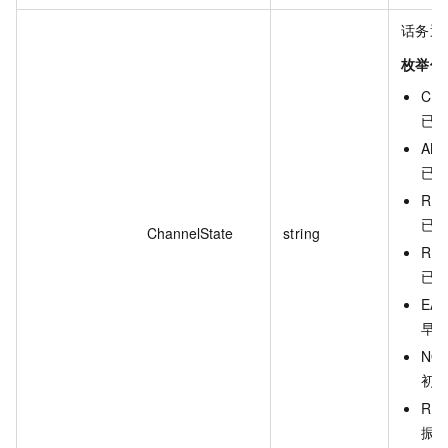
话务通
枚举值
CRE
已
ANS
已
REL
已
ChannelState
string
RET
已
EAR
早
NON
初
RIN
振