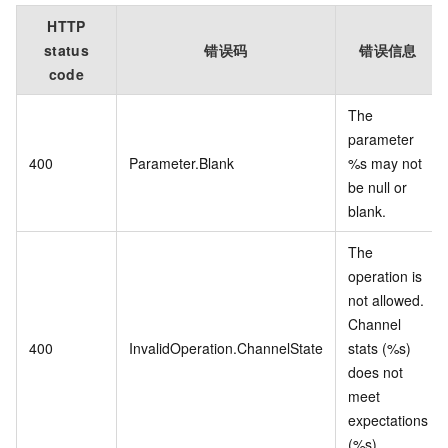
HTTP
status
错误码
错误信息
code
The
parameter
400
Parameter.Blank
%s may not
be null or
blank.
The
operation is
not allowed.
Channel
400
InvalidOperation.ChannelState
stats (%s)
does not
meet
expectations
(%s).