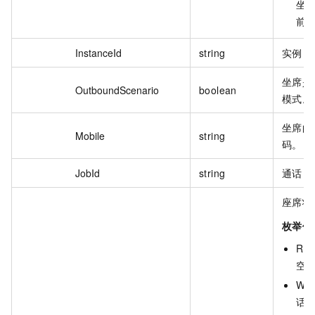
坐
前
InstanceId
string
实例 I
坐席是
OutboundScenario
boolean
模式。
坐席的
Mobile
string
码。
JobId
string
通话 I
座席状
枚举值
REA
空
WOR
话