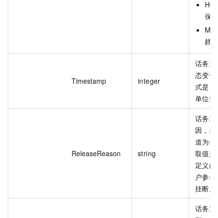
HOL
保
MUT
静
话务通
态变化
Timestamp
integer
式是 U
单位毫
话务通
因，表
道为什
ReleaseReason
string
取值来自
定义的
户参考 
挂断原
话务通