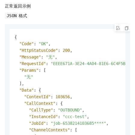
正常返回示例
格式
JSON
{
"Code"
:
"OK"
,
"HttpStatusCode"
:
200
,
"Message"
:
"无"
,
"RequestId"
:
"EEEE671A-3E24-4A04-81E6-6C4F5B39DF
"Params"
:
[
"无"
]
,
"Data"
:
{
"ContextId"
:
103656
,
"CallContext"
:
{
"CallType"
:
"OUTBOUND"
,
"InstanceId"
:
"ccc-test"
,
"JobId"
:
"job-6538214103685****"
,
"ChannelContexts"
:
[