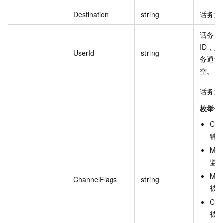
Destination
string
话务通
话务通
ID，
UserId
string
务通道
空。
话务通
枚举值
COA
辅
MON
监
MON
ChannelFlags
string
被
COA
被