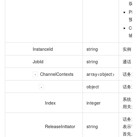
双
PRE
预
COA
辅
InstanceId
string
实例 I
JobId
string
通话 I
ChannelContexts
array<object>
话务通
object
话务通
系统自
Index
integer
用关注
话务通
ReleaseInitiator
string
表示该
首先发