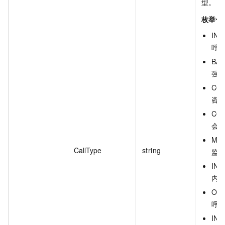
型。
枚举值
INB
呼
BAR
强
CON
咨
CON
会
MON
CallType
string
监
INT
内
OUT
呼
INT