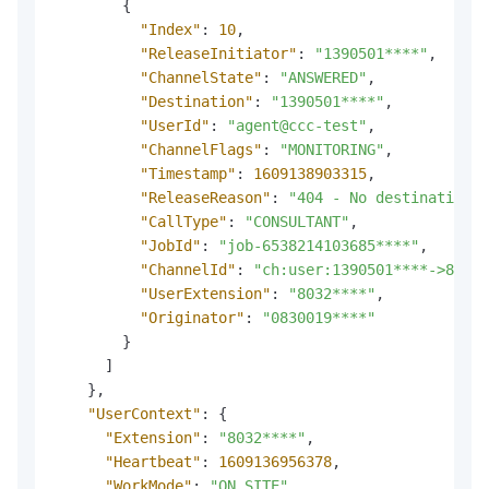
{
"Index"
:
10
,
"ReleaseInitiator"
:
"1390501****"
,
"ChannelState"
:
"ANSWERED"
,
"Destination"
:
"1390501****"
,
"UserId"
:
"agent@ccc-test"
,
"ChannelFlags"
:
"MONITORING"
,
"Timestamp"
:
1609138903315
,
"ReleaseReason"
:
"404 - No destination"
,
"CallType"
:
"CONSULTANT"
,
"JobId"
:
"job-6538214103685****"
,
"ChannelId"
:
"ch:user:1390501****->8032*
"UserExtension"
:
"8032****"
,
"Originator"
:
"0830019****"
}
]
}
,
"UserContext"
:
{
"Extension"
:
"8032****"
,
"Heartbeat"
:
1609136956378
,
"WorkMode"
:
"ON_SITE"
,