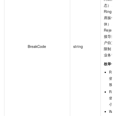
态）、
Ringi
席振铃
休）、
Rejec
接导致
户自定
BreakCode
string
限制，
业务需
枚举值
Ring
坐
致
Reje
坐
小
War