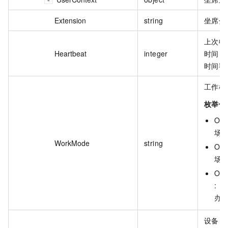
Extension
string
坐席分
上次收
Heartbeat
integer
时间，格
时间戳
工作模
枚举值
ON_
场
WorkMode
string
OFF
场
OF
:
办
设备 I