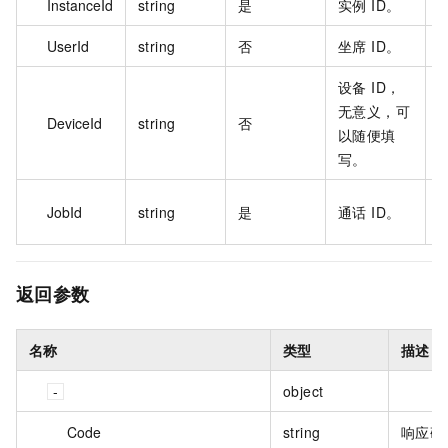
InstanceId
string
是
实例 ID。
c
UserId
string
否
坐席 ID。
a
设备 ID，
无意义，可
DeviceId
string
否
d
以随便填
写。
j
JobId
string
是
通话 ID。
6
返回参数
名称
类型
描述
object
Code
string
响应码