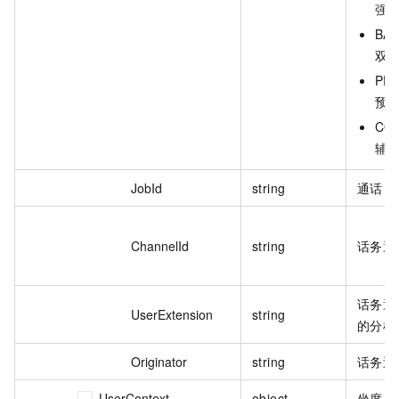
强
BAC
双
PRE
预
COA
辅
JobId
string
通话 I
ChannelId
string
话务通道
话务通
UserExtension
string
的分机
Originator
string
话务通
UserContext
object
坐席上