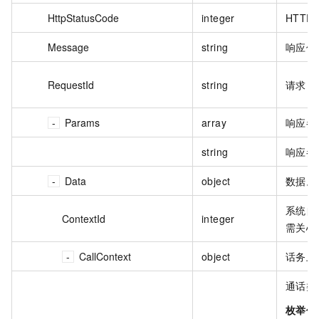
HttpStatusCode
integer
HTTP
Message
string
响应信
RequestId
string
请求 I
Params
array
响应参
string
响应参
Data
object
数据。
系统自
ContextId
integer
需关心
CallContext
object
话务上
通话类
枚举值