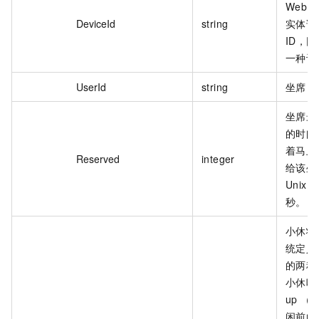
WebR
DeviceId
string
实体话
ID，
一种设
UserId
string
坐席 I
坐席最
的时间
着马上
Reserved
integer
给该坐
Unix
秒。
小休状
统定义
的两种
小休吗
up 
闲前的