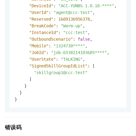
"DeviceId"
:
"ACC-YUNBS-1.0.10-****"
,
"UserId"
:
"agent@ccc-test"
,
"Reserved"
:
1609136956378
,
"BreakCode"
:
"Warm-up"
,
"InstanceId"
:
"ccc-test"
,
"OutboundScenario"
:
false
,
"Mobile"
:
"1324730****"
,
"JobId"
:
"job-6538214103685****"
,
"UserState"
:
"TALKING"
,
"SignedSkillGroupIdList"
:
[
"skillgroup1@ccc-test"
]
}
}
}
错误码