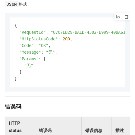
格式
JSON
{

"RequestId"
: 
"8707EB29-BAED-4302-B999-40BA618774
"HttpStatusCode"
: 
200
,

"Code"
: 
"OK"
,

"Message"
: 
"无"
,

"Params"
: [

"无"
  ]

}
错误码
HTTP
status
错误码
错误信息
描述