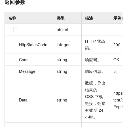
返回参数
名称
类型
描述
示例值
object
HTTP 状态
HttpStatusCode
integer
200
码。
Code
string
响应码。
OK
Message
string
响应信息。
无
数据，导出
结果的
https:/
OSS 下载
Data
string
test/bl
链接，链接
Expire
有效期 24
小时。