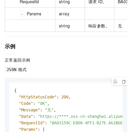
RequestId
string
请求 ID。
BA031
Params
array
string
响应参数。
无
示例
正常返回示例
格式
JSON
{
"HttpStatusCode"
:
200
,
"Code"
:
"OK"
,
"Message"
:
"无"
,
"Data"
:
"https://****.oss-cn-shanghai.aliyuncs.c
"RequestId"
:
"BA03159C-E808-4FF1-B27E-A61B6E888D
"Params"
:
[