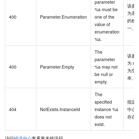
parameter
该参
%s must be
为系
400
Parameter.Enumeration
one of the
的枚
value of
一。
enumeration
%s.
The
该参
parameter
为
nul
400
Parameter.Empty
%s may not
为空
be null or
串。
empty.
The
specified
指定
404
NotExists.InstanceId
instance %s
中心
does not
存在
exist.
访问
错误中心
查看更多错误码。