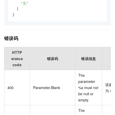
"无"
]
}
错误码
HTTP
status
错误码
错误信息
描
code
The
parameter
该参
400
Parameter.Blank
%s must not
为
nul
be null or
empty.
The