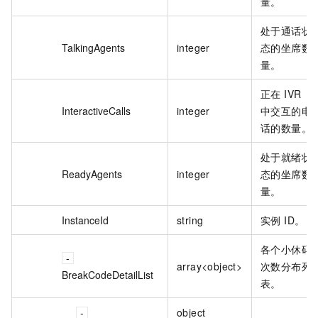
量。
处于通话状
TalkingAgents
integer
态的坐席数
量。
正在 IVR
InteractiveCalls
integer
中交互的电
话的数量。
处于就绪状
ReadyAgents
integer
态的坐席数
量。
InstanceId
string
实例 ID。
各个小休码
array<object>
次数分布列
BreakCodeDetailList
表。
object