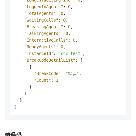
"LoggedInAgents"
:
0
,
"TotalAgents"
:
0
,
"WaitingCalls"
:
0
,
"BreakingAgents"
:
0
,
"TalkingAgents"
:
0
,
"InteractiveCalls"
:
0
,
"ReadyAgents"
:
0
,
"InstanceId"
:
"ccc-test"
,
"BreakCodeDetailList"
:
[
{
"BreakCode"
:
"默认"
,
"Count"
:
1
}
]
}
}
错误码