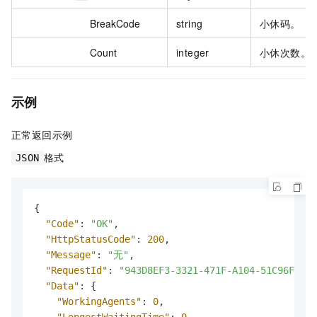
BreakCode
string
小休码。
Count
integer
小休次数。
示例
正常返回示例
格式
JSON
{
"Code"
:
"OK"
,
"HttpStatusCode"
:
200
,
"Message"
:
"无"
,
"RequestId"
:
"943D8EF3-3321-471F-A104-51C96FCA94
"Data"
:
{
"WorkingAgents"
:
0
,
"LongestWaitingTime"
:
0
,