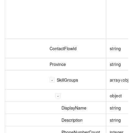
ContactFlowId
string
Province
string
SkillGroups
array<obje
object
DisplayName
string
Description
string
PhoneNumberCount
integer