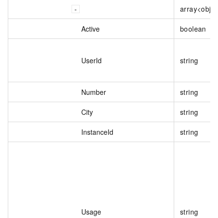
array<obje
Active
boolean
UserId
string
Number
string
City
string
InstanceId
string
Usage
string