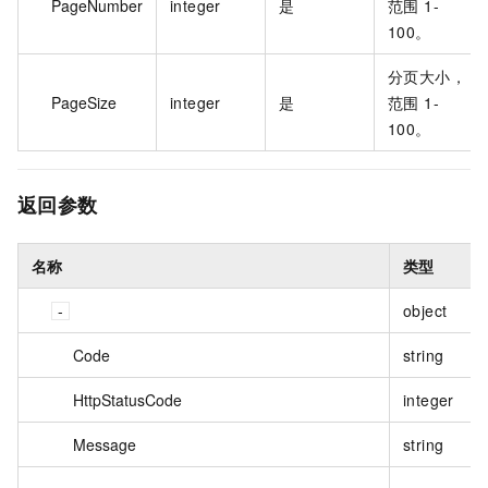
PageNumber
integer
是
范围 1-
100。
分页大小，
PageSize
integer
是
范围 1-
100。
返回参数
名称
类型
object
Code
string
HttpStatusCode
integer
Message
string