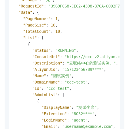
"RequestId"
:
"3969FC68-CEC2-4398-B76A-60D2F7EDEB
"Data"
:
{
"PageNumber"
:
1
,
"PageSize"
:
10
,
"TotalCount"
:
10
,
"List"
:
[
{
"Status"
:
"RUNNING"
,
"ConsoleUrl"
:
"https://ccc-v2.aliyun.com/#
"Description"
:
"云联络中心的测试实例。"
,
"AliyunUid"
:
"157123456789****"
,
"Name"
:
"测试实例"
,
"DomainName"
:
"ccc-test"
,
"Id"
:
"ccc-test"
,
"AdminList"
:
[
{
"DisplayName"
:
"测试坐席"
,
"Extension"
:
"8032****"
,
"LoginName"
:
"agent"
,
"Email"
:
"username@example.com"
,