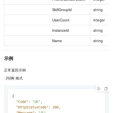
SkillGroupId
string
UserCount
integer
InstanceId
string
Name
string
示例
正常返回示例
格式
JSON
{
"Code"
:
"OK"
,
"HttpStatusCode"
:
200
,
"Message"
:
"无"
,