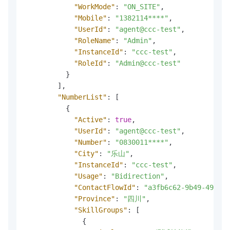
"WorkMode"
:
"ON_SITE"
,
"Mobile"
:
"1382114****"
,
"UserId"
:
"agent@ccc-test"
,
"RoleName"
:
"Admin"
,
"InstanceId"
:
"ccc-test"
,
"RoleId"
:
"Admin@ccc-test"
}
]
,
"NumberList"
:
[
{
"Active"
:
true
,
"UserId"
:
"agent@ccc-test"
,
"Number"
:
"0830011****"
,
"City"
:
"乐山"
,
"InstanceId"
:
"ccc-test"
,
"Usage"
:
"Bidirection"
,
"ContactFlowId"
:
"a3fb6c62-9b49-4942-a
"Province"
:
"四川"
,
"SkillGroups"
:
[
{