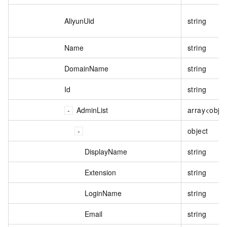
AliyunUid
string
Name
string
DomainName
string
Id
string
AdminList
array<obje
object
DisplayName
string
Extension
string
LoginName
string
Email
string