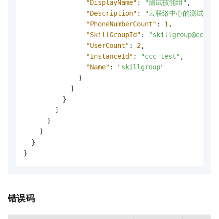
"DisplayName"
:
"测试技能组"
,
"Description"
:
"云联络中心的测试技能
"PhoneNumberCount"
:
1
,
"SkillGroupId"
:
"skillgroup@ccc-te
"UserCount"
:
2
,
"InstanceId"
:
"ccc-test"
,
"Name"
:
"skillgroup"
}
]
}
]
}
]
}
}
错误码