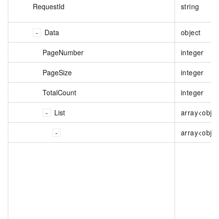
RequestId
string
Data
object
PageNumber
integer
PageSize
integer
TotalCount
integer
List
array<obje
array<obje