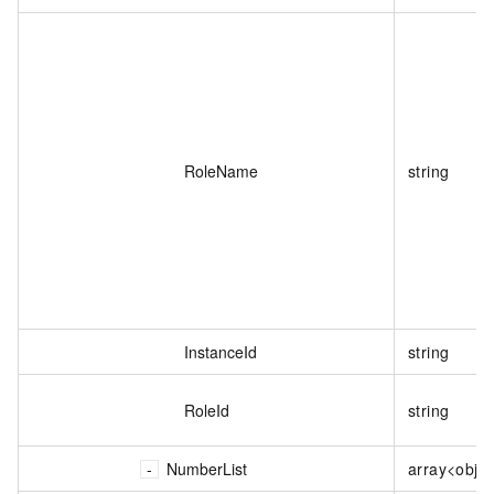
RoleName
string
InstanceId
string
RoleId
string
NumberList
array<obje