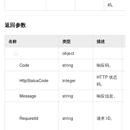
码。
返回参数
名称
类型
描述
示
object
Code
string
响应码。
O
HTTP 状态
HttpStatusCode
integer
2
码。
Message
string
响应信息。
无
E
3
RequestId
string
请求 ID。
8
6