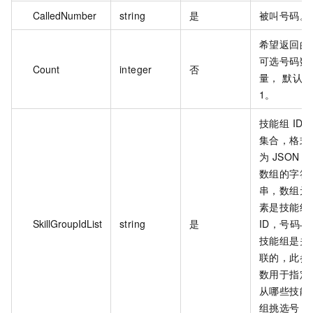
CalledNumber
string
是
被叫号码。
希望返回的
可选号码数
Count
integer
否
量， 默认
1。
技能组 ID
集合，格式
为 JSON
数组的字符
串，数组元
素是技能组
SkillGroupIdList
string
是
ID，号码与
技能组是关
联的，此参
数用于指定
从哪些技能
组挑选号