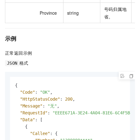
号码归属地
Province
string
北
省。
示例
正常返回示例
格式
JSON
{
"Code"
:
"OK"
,
"HttpStatusCode"
:
200
,
"Message"
:
"无"
,
"RequestId"
:
"EEEE671A-3E24-4A04-81E6-6C4F5B39DF
"Data"
:
[
{
"Callee"
:
{