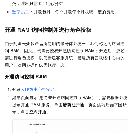
免，呼出只需
0.11
元/分钟。
数字员工
：并发包月，每个并发每个月收取一定的费用。
开通
RAM
访问控制并进行角色授权
由于阿里云众多产品所使用的账号体系统一，我们称之为访问控
制
RAM。因此，您需要授权开通访问控制
RAM；开通后，您还
需进行角色授权，以便新建客服并统一管理所有云联络中心内的
用户。这两步操作仅需执行一次。
开通访问控制
RAM
登录
云联络中心控制台
。
如果页面显示”您尚未开通访问控制（RAM）”，需要根据系统
提示开通
RAM
服务。单击
请前往开通
，页面跳转后如下图所
示，单击
立即开通
。