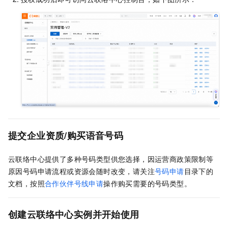
提交企业资质/购买语音号码
云联络中心提供了多种号码类型供您选择，因运营商政策限制等
原因号码申请流程或资源会随时改变，请关注
号码申请
目录下的
文档，按照
合作伙伴号线申请
操作购买需要的号码类型。
创建云联络中心实例并开始使用