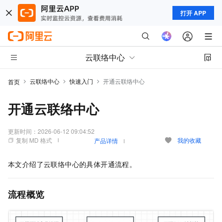
打开 APP
云联络中心
云联络中心
快速入门
开通云联络中心
首页
开通云联络中心
更新时间：
2026-06-12 09:04:52
复制 MD 格式
我的收藏
产品详情
本文介绍了云联络中心的具体开通流程。
流程概览