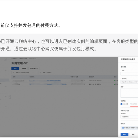
服务生态伙伴
视觉 Coding、空间感知、多模态思考等全面升级
1M上下文，专为长程任务能力而生
云工开物
企业应用
Night Plan 支持 Qwen 3.8-Max
AI 办公
NEW
Red Hat
30+ 款产品免费体验
夜间 5 折，Qwen/Meoo/TokenPlan 客户专享
AI智能应用
科研合作
ERP
堂（旗舰版）
SUSE
智能客服
目前仅支持并发包月的付费方式。
AI 应用构建
大模型原生
CRM
2个月
自动承接线索
建站小程序
Qoder
大模型服务平台百炼-应用模版
OA 办公系统
HOT
NEW
您已开通云联络中心，也可以进入已创建实例的编辑页面，在客服类型
面向真实软件
个人版上线、团队版降价；千问3.8-Max首发发尝鲜
丰富多元化的应用模版和解决方案
行开通。通过云联络中心购买仍属于并发包月模式。
力提升
财税管理
模板建站
万有无界
大模型服务平台百炼-智能体
400电话
定制建站
的模型效果
灵活可视化地构建企业级 Agent
方案
广告营销
模板小程序
秒悟
人工智能平台 PAI
定制小程序
云端极速 AI 
新一代 AI 视频生成模型，深度适配广告营销等场景
AI Native 的算法工程平台，一站式完成建模、训练、推理服务部署
APP 开发
建站系统
AI 应用
10分钟微调：让0.6B模型媲美235B模型
多模态数据信
依托云原生高可用架构,实现Dify私有化部署
用1%尺寸在特定领域达到大模型90%以上效果