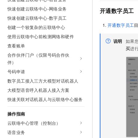
AI 产品 免费试用
网络
安全
云开发大赛
快速创建云联络中心-网络业务
Tableau 订阅
开通数字员工
1亿+ 大模型 tokens 和 
快速创建云联络中心-数字员工
可观测
入门学习赛
中间件
AI空中课堂在线直播课
140+云产品 免费试用
开通数字员工
大模型服务
创建一个较复杂的云联络中心
上云与迁云
产品新客免费试用，最长1
数据库
使用云联络中心前检测网络和硬件
生态解决方案
千问AI平台-Token Plan
说明
如果
企业出海
大模型ACA认证体验
大数据计算
查看账单
买
进
助力企业全员 AI 认知与能
行业生态解决方案
合作伙伴门户（仅限号码合作伙
政企业务
媒体服务
千问AI平台-模型体验
伴）
开发者生态解决方案
在线体验全尺寸、多种模态
企业服务与云通信
号码申请
AI 开发和 AI 应用解决
Happy 系列大模型
数字员工接入三方大模型对话机器人
域名与网站
大模型语音呼入机器人接入方案
终端用户计算
快速关联对话机器人与云联络中心服务
Serverless
大模型解决方案
操作指南
开发工具
快速部署 Dify，高效搭建 
云联络中心管理（控制台）
迁移与运维管理
语音业务