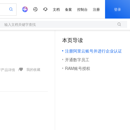
文档
备案
控制台
注册
登录
输入文档关键字查找
验
作计划
器
AI 活动
专业服务
服务伙伴合作计划
开发者社区
加入我们
服务平台百炼
阿里云 OPC 创新助力计划
本页导读
（1）
一站式生成采购清单，支持单品或批量购买
S
可编辑精美 PPT 文稿
S产品伙伴计划（繁花）
峰会
造的大模型服务与应用开发平台
轻量应用服务器
Agency Agents：拥有专属领域专家
AI 生产力先锋
Al MaaS 服务伙伴赋能合作
域名
博文
Careers
至高可申请百万元
注册阿里云账号并进行企业认证
性可伸缩的云计算服务
 轻松生成专业的 PPT
开启高性价比 AI 编程新体验
先锋实践拓展 AI 生产力的边界
快速构建应用程序和网站，即刻迈出上云第一步
多领域专家智能体,一键组建 AI 虚拟交付团队
Token 补贴，五大权
计划
海大会
伙伴信用分合作计划
商标
问答
社会招聘
开通数字员工
益加速 OPC 成功
S
帕鲁游戏服务器
数字证书管理服务（原SSL证书）
HappyHorse 打造一站式影视创作平台
飞天发布时刻
HOT
划
备案
电子书
校园招聘
RAM账号授权
联机服务器，轻松开启游戏
视频创作，一键激活电商全链路生产力
全托管，含MySQL、PostgreSQL、SQL Server、MariaDB多引擎
实现全站HTTPS，呈现可信的WEB访问
所见，即是所愿
可视化编排打通从文字构思到成片全链路闭环
我的收藏
产品详情
更多支持
划
公司注册
镜像站
视频生成
语音识别与合成
 智能体与工作流应用
短信服务
漫剧工坊：一站式动画创作平台
AI 实训营
合作伙伴培训与认证
划
上云迁移
的智能体编程平台
站生成，高效打造优质广告素材
通过阿里云百炼高效搭建AI应用,助力高效开发
快速生产连贯的高质量长漫剧
从基础到进阶，Agent 创客手把手教你
国内短信简单易用，安全可靠，秒级触达，全球覆盖200+国家和地区。
e-1.1-T2V
Qwen3-TTS-Flash
lScope
我要反馈
查询合作伙伴
畅细腻的高质量视频
离线语音合成大模型，多语言方言自适应，低延迟高稳定
n Alibaba Cloud ISV 合作
代维服务
olarDB
建企业门户网站
大数据开发治理平台 DataWorks
10 分钟搭建微信、支付宝小程序
创新加速
ope
登录合作伙伴管理后台
我要建议
站，无忧落地极速上线
以可视化方式快速构建移动和 PC 门户网站
100%兼容MySQL、PostgreSQL，兼容Oracle，支持集中和分布式
高效部署网站，快速应用到小程序
Data Agent 驱动的一站式 Data+AI 开发治理平台
e-1.1-I2V
Cosyvoice-V3-Flash
安全
畅自然，细节丰富
高表现力语音合成大模型，语音克隆听感自然
我要投诉
上云场景组合购
伴
边界网络安全防护产品
漫剧创作，剧本、分镜、视频高效生成
覆盖90%+业务场景，专享组合折扣价
2V
VPN
Fun-ASR