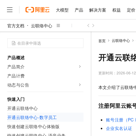
大模型
产品
解决方案
权益
定价
官方文档
云联络中心
大模型
产品
解决方案
权益
定价
云市场
伙伴
服务
了解阿里云
精选产品
精选解决方案
普惠上云
产品定价
精选商城
成为销售伙伴
售前咨询
为什么选择阿里云
千问AI平台
云联络中心
首页
了解云产品的定价详情
大模型服务平台百炼
睿译宝，AI翻译排版一
普惠上云 官方力荐
分销伙伴
在线服务
网站建设
什么是云计算
大
大模型服务与应用平台
上传文档即自动完成翻译和
云服务器38元/年起，超
开通云联
产品概述
咨询伙伴
多端小程序
技术领先
云上成本管理
售后服务
千问大模型
GLM-5.2：长任务时代
官方推荐返现计划
大模型
产品简介
大模型
精选产品
精选解决方案
Salesforce 国际版订阅
稳定可靠
管理和优化成本
多元化、高性能、安全可靠
推荐新用户得奖励，单订单
更新时间：
2026-06-12
销售伙伴合作计划
产品计费
自助服务
友盟天域
安全合规
人工智能与机器学习
AI
文本生成
无影云电脑
Hermes Agent，打造
云工开物
动态与公告
本文介绍了云联络
无影生态合作计划
在线服务
观测云
分析师报告
随时随地安全接入的云上超
自主进化，持久记忆，越用
高校专属算力普惠，学生认
计算
互联网应用开发
Qwen3.8-Max
HOT
Salesforce On Alibaba C
工单服务
快速入门
智能体时代全能旗舰模型
Tuya 物联网平台阿里云
研究报告与白皮书
云解析DNS
快速拥有专属 OpenClaw
Consulting Partner 合
注册阿里云账
大数据
容器
开通云联络中心
免费试用
短信专区
蓝凌 OA
Qwen3.7-Plus
AI 大模型销售与服务生
开通云联络中心-数字员工
现代化应用
存储
天池大赛
账号注册（PC
能看、能想、能动手的多模
云原生大数据计算服务 Max
解决方案免费试用 新老
电子合同
快速创建云联络中心体验版
企业实名认证
面向分析的企业级SaaS模
最高领取价值200元试用
安全
网络与CDN
AI 算法大赛
Qwen3-VL-Plus
畅捷通
快速创建云联络中心-语音业务