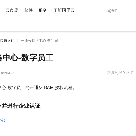
云市场
伙伴
服务
了解阿里云
AI 特惠
数据与 API
成为产品伙伴
企业增值服务
最佳实践
价格计算器
AI 场景体
基础软件
产品伙伴合
阿里云认证
市场活动
配置报价
大模型
快速入门
开通云联络中心-数字员工
自助选配和估算价格
步到位
域名与网站
智启 AI 普惠权益
产品生态集成认证中心
企业支持计划
云上春晚
Qwen Audio：打造专属 AI 语音助手
千问官方 MaaS 平台，为开发者和 Agent 而生，新用户赠送 1 亿 + tokens 额度
云服务器 EC
一句话生成原生
AI Coding
阿里云Maa
2026 阿里云
为企业打
数据集
Windows
大模型认证
模型
NEW
NEW
格式还原
值低价云产品抢先购
提供智能易用的域名与建站服务
至高享 1亿+免费 tokens，加速 Al 应用落地
Qwen-Audio-3.0-Realtime 端到端实时语音角色扮演
安全可靠、弹
输入一句话想法,
智能编程，一键
络中心-数字员工
产品生态伙伴
专家技术服务
云上奥运之旅
弹性计算合作
阿里云中企出
手机三要素
宝塔 Linux
全部认证
价格优势
开源旗舰模型
对象存储 OSS
即刻拥有 DeepSeek-V4-Pro
阿里云 OPC 创新助力计划
云数据库 RD
一键部署幻兽
AI 电商营销
产品生态伙伴工作台
企业增值服务台
云栖战略参考
云存储合作计
云栖大会
身份实名认证
CentOS
训练营
推动算力普惠，释放技术红利
的大模型服务
最高返9万
真正可用的 1M 上下文,一次完成代码全链路开发
轻松解锁专属 DeepSeek-V4-Pro
至高百万元 Token 补贴，加速一人公司成长
稳定、安全、高性价比、高性能的云存储服务
一键购买专属
从图文生成到
复制 MD 格式
 09:04:52
云上的中国
数据库合作计
活动全景
短信
Docker
图片和
自进化智能体
人工智能平台 PAI
5 分钟轻松部署专属 QwenPaw
Token Plan 模型订阅计划
Qoder
高效搭建 AI
AI 广告创作
企业成长
大模型
NEW
HOT
信息公告
中心-数字员工的开通及
RAM
授权流程。
看见新力量
云网络合作计
OCR 文字识别
JAVA
级电脑
越聪明
证享300元代金券
一站式AI开发、训练和推理服务
Qwen3.8-Max 首发尝鲜，限时加量 10 倍，夜间低至2折
从聊天伙伴进化为能主动干活的本地数字员工
面向真实软件
图文、视频一
Kimi-K3
HappyHors
NEW
魔搭 Mode
loud
服务实践
官网公告
Kimi 最新旗舰模型，长程编程与推理利器
让文字生成流
金融模力时刻
Salesforce O
版
发票查验
全能环境
Qoder CN
Claude Code + GStack 打造工程团队
千问办公，限时限量积分加倍
云原生数据库 P
低代码高效构
AI 建站
NEW
作计划
号并进行企业认证
计划
创新中心
魔搭 ModelSc
健康状态
让AI从“聊天伙伴”进化为能干活的“数字员工”
覆盖公网/内网、递归/权威、移动APP等全场景解析服务
安装技能 GStack，拥有专属 AI 工程团队
你的AI工作搭子，覆盖日常办公高频场景
基于千问大模型等，支持代码智能生成、研发智能问答
0 代码专业建
客户案例
天气预报查询
操作系统
Deepseek-v4-pro
HappyHors
态合作计划
端）
态智能体模型
旗舰 MoE 大模型，百万上下文与顶尖推理能力
图生视频，流
Compute
同享
容器服务 Kubernetes 版 ACK
万小智 AI 建站低至 15元/月
云防火墙
AI 短剧/漫剧
快递物流查询
WordPress
成为服务伙
高校合作
式云数据仓库
点，立即开启云上创新
提供一站式管理容器应用的 K8s 服务
送.CN域名，送备案服务码
云原生的云上
AI助力短剧
GLM-5.2
Wan2.7-T
Ubuntu