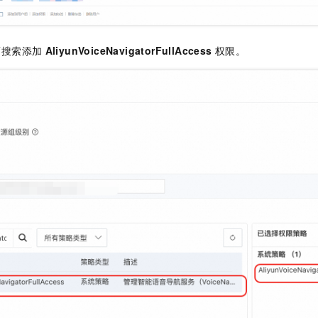
面搜索添加
AliyunVoiceNavigatorFullAccess
权限。