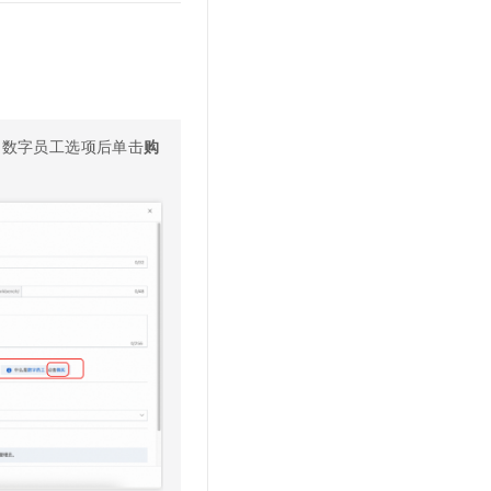
文戏情感细腻自然，动作戏激烈拳拳到肉，实现更强表演能力
支持中英文自由切换，具备更强的噪声鲁棒性
云聚AI 严选权益
SSL 证书
，一键激活高效办公新体验
精选AI产品，从模型到应用全链提效
堡垒机
AI 用量加速计划
应用
防火墙
、识别商机，让客服更高效、服务更出色。
新老同享，达量后返
千问办公
主机安全
NEW
的数字员工选项后单击
购
的智能体编程平台
一站式AI生产力平台
AI 应用及服务市场
伶鹊
企业级人与Agent协作平台，接入和调度多个数字员工
智能客服平台，对话机器人、对话分析、智能外呼
AI 应用
大模型服务平台百炼 - 全妙
大模型
应用创作平台
多模态内容创作工具，已接入 DeepSeek
自然语言处理
数据标注
机器学习
息提取
与 AI 智能体进行实时音视频通话
从文本、图片、视频中提取结构化的属性信息
构建支持视频理解的 AI 音视频实时通话应用