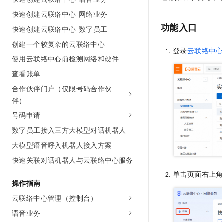
AI 产品 免费试用
网络
安全
云开发大赛
快速创建云联络中心-网络业务
Tableau 订阅
1亿+ 大模型 tokens 和 
功能入口
快速创建云联络中心-数字员工
可观测
入门学习赛
中间件
AI空中课堂在线直播课
140+云产品 免费试用
大模型服务
创建一个较复杂的云联络中心
上云与迁云
产品新客免费试用，最长1
登录
云联络中
数据库
使用云联络中心前检测网络和硬件
生态解决方案
千问AI平台-Token Plan
企业出海
大模型ACA认证体验
大数据计算
查看账单
助力企业全员 AI 认知与能
行业生态解决方案
合作伙伴门户（仅限号码合作伙
政企业务
媒体服务
千问AI平台-模型体验
伴）
开发者生态解决方案
在线体验全尺寸、多种模态
企业服务与云通信
号码申请
AI 开发和 AI 应用解决
Happy 系列大模型
数字员工接入三方大模型对话机器人
域名与网站
大模型语音呼入机器人接入方案
终端用户计算
快速关联对话机器人与云联络中心服务
Serverless
单击页面右上
大模型解决方案
操作指南
开发工具
快速部署 Dify，高效搭建 
云联络中心管理（控制台）
迁移与运维管理
语音业务