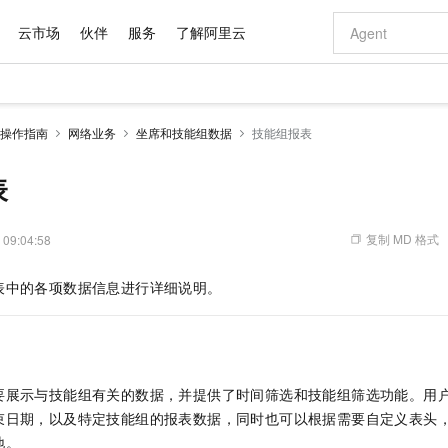
云市场
伙伴
服务
了解阿里云
AI 特惠
数据与 API
成为产品伙伴
企业增值服务
最佳实践
价格计算器
AI 场景体
基础软件
产品伙伴合
阿里云认证
市场活动
配置报价
大模型
操作指南
网络业务
坐席和技能组数据
技能组报表
自助选配和估算价格
步到位
域名与网站
智启 AI 普惠权益
产品生态集成认证中心
企业支持计划
云上春晚
Qwen Audio：打造专属 AI 语音助手
千问官方 MaaS 平台，为开发者和 Agent 而生，新用户赠送 1 亿 + tokens 额度
云服务器 EC
一句话生成原生
AI Coding
阿里云Maa
2026 阿里云
为企业打
数据集
Windows
大模型认证
模型
NEW
NEW
格式还原
值低价云产品抢先购
提供智能易用的域名与建站服务
至高享 1亿+免费 tokens，加速 Al 应用落地
Qwen-Audio-3.0-Realtime 端到端实时语音角色扮演
安全可靠、弹
输入一句话想法,
智能编程，一键
表
产品生态伙伴
专家技术服务
云上奥运之旅
弹性计算合作
阿里云中企出
手机三要素
宝塔 Linux
全部认证
价格优势
开源旗舰模型
对象存储 OSS
即刻拥有 DeepSeek-V4-Pro
阿里云 OPC 创新助力计划
云数据库 RD
一键部署幻兽
AI 电商营销
产品生态伙伴工作台
企业增值服务台
云栖战略参考
云存储合作计
云栖大会
身份实名认证
CentOS
训练营
推动算力普惠，释放技术红利
的大模型服务
最高返9万
真正可用的 1M 上下文,一次完成代码全链路开发
轻松解锁专属 DeepSeek-V4-Pro
至高百万元 Token 补贴，加速一人公司成长
稳定、安全、高性价比、高性能的云存储服务
一键购买专属
从图文生成到
复制 MD 格式
 09:04:58
云上的中国
数据库合作计
活动全景
短信
Docker
图片和
自进化智能体
人工智能平台 PAI
5 分钟轻松部署专属 QwenPaw
Token Plan 模型订阅计划
Qoder
高效搭建 AI
AI 广告创作
企业成长
大模型
NEW
HOT
信息公告
表中的各项数据信息进行详细说明。
看见新力量
云网络合作计
OCR 文字识别
JAVA
级电脑
越聪明
证享300元代金券
一站式AI开发、训练和推理服务
Qwen3.8-Max 首发尝鲜，限时加量 10 倍，夜间低至2折
从聊天伙伴进化为能主动干活的本地数字员工
面向真实软件
图文、视频一
Kimi-K3
HappyHors
NEW
魔搭 Mode
loud
服务实践
官网公告
Kimi 最新旗舰模型，长程编程与推理利器
让文字生成流
金融模力时刻
Salesforce O
版
发票查验
全能环境
Qoder CN
Claude Code + GStack 打造工程团队
千问办公，限时限量积分加倍
云原生数据库 P
低代码高效构
AI 建站
NEW
作计划
计划
创新中心
魔搭 ModelSc
健康状态
让AI从“聊天伙伴”进化为能干活的“数字员工”
覆盖公网/内网、递归/权威、移动APP等全场景解析服务
安装技能 GStack，拥有专属 AI 工程团队
你的AI工作搭子，覆盖日常办公高频场景
基于千问大模型等，支持代码智能生成、研发智能问答
0 代码专业建
客户案例
天气预报查询
操作系统
Deepseek-v4-pro
HappyHors
态合作计划
要展示与技能组有关的数据，并提供了时间筛选和技能组筛选功能。用
态智能体模型
旗舰 MoE 大模型，百万上下文与顶尖推理能力
图生视频，流
Compute
同享
容器服务 Kubernetes 版 ACK
万小智 AI 建站低至 15元/月
云防火墙
AI 短剧/漫剧
快递物流查询
WordPress
成为服务伙
高校合作
束日期，以及特定技能组的报表数据，同时也可以根据需要自定义表头
式云数据仓库
点，立即开启云上创新
提供一站式管理容器应用的 K8s 服务
送.CN域名，送备案服务码
云原生的云上
AI助力短剧
GLM-5.2
Wan2.7-T
地。
Ubuntu