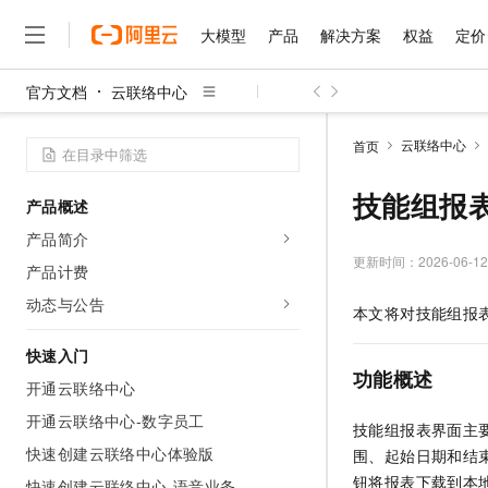
大模型
产品
解决方案
权益
定价
官方文档
云联络中心
大模型
产品
解决方案
权益
定价
云市场
伙伴
服务
了解阿里云
精选产品
精选解决方案
普惠上云
产品定价
精选商城
成为销售伙伴
售前咨询
为什么选择阿里云
千问AI平台
云联络中心
首页
了解云产品的定价详情
大模型服务平台百炼
睿译宝，AI翻译排版一
普惠上云 官方力荐
分销伙伴
在线服务
网站建设
什么是云计算
大
大模型服务与应用平台
上传文档即自动完成翻译和
云服务器38元/年起，超
技能组报
产品概述
咨询伙伴
多端小程序
技术领先
云上成本管理
售后服务
千问大模型
GLM-5.2：长任务时代
官方推荐返现计划
大模型
产品简介
大模型
精选产品
精选解决方案
Salesforce 国际版订阅
稳定可靠
管理和优化成本
多元化、高性能、安全可靠
推荐新用户得奖励，单订单
更新时间：
2026-06-12
销售伙伴合作计划
产品计费
自助服务
友盟天域
安全合规
人工智能与机器学习
AI
文本生成
无影云电脑
Hermes Agent，打造
云工开物
动态与公告
本文将对技能组报
无影生态合作计划
在线服务
观测云
分析师报告
随时随地安全接入的云上超
自主进化，持久记忆，越用
高校专属算力普惠，学生认
计算
互联网应用开发
Qwen3.8-Max
HOT
Salesforce On Alibaba C
工单服务
快速入门
智能体时代全能旗舰模型
Tuya 物联网平台阿里云
研究报告与白皮书
云解析DNS
快速拥有专属 OpenClaw
Consulting Partner 合
功能概述
大数据
容器
开通云联络中心
免费试用
短信专区
蓝凌 OA
Qwen3.7-Plus
AI 大模型销售与服务生
开通云联络中心-数字员工
现代化应用
存储
天池大赛
技能组报表界面主
能看、能想、能动手的多模
云原生大数据计算服务 Max
解决方案免费试用 新老
电子合同
快速创建云联络中心体验版
围、起始日期和结
面向分析的企业级SaaS模
最高领取价值200元试用
安全
网络与CDN
AI 算法大赛
Qwen3-VL-Plus
钮将报表下载到本
畅捷通
快速创建云联络中心-语音业务