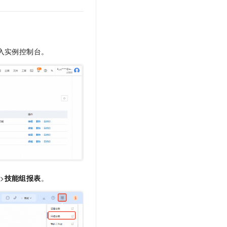
文戏情感细腻自然，动作戏激烈拳拳到肉，实现更强表演能力
支持中英文自由切换，具备更强的噪声鲁棒性
云聚AI 严选权益
SSL 证书
，一键激活高效办公新体验
精选AI产品，从模型到应用全链提效
堡垒机
AI 用量加速计划
应用
防火墙
、识别商机，让客服更高效、服务更出色。
新老同享，达量后返
入实例控制台。
千问办公
主机安全
NEW
的智能体编程平台
一站式AI生产力平台
AI 应用及服务市场
伶鹊
企业级人与Agent协作平台，接入和调度多个数字员工
智能客服平台，对话机器人、对话分析、智能外呼
AI 应用
大模型服务平台百炼 - 全妙
大模型
应用创作平台
多模态内容创作工具，已接入 DeepSeek
自然语言处理
数据标注
据
>
技能组报表
。
机器学习
息提取
与 AI 智能体进行实时音视频通话
从文本、图片、视频中提取结构化的属性信息
构建支持视频理解的 AI 音视频实时通话应用