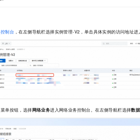
服务生态伙伴
视觉 Coding、空间感知、多模态思考等全面升级
1M上下文，专为长程任务能力而生
云工开物
企业应用
Night Plan 支持 Qwen 3.8-Max
AI 办公
NEW
Red Hat
30+ 款产品免费体验
夜间 5 折，Qwen/Meoo/TokenPlan 客户专享
AI智能应用
科研合作
ERP
堂（旗舰版）
SUSE
智能客服
AI 应用构建
大模型原生
CRM
2个月
自动承接线索
心控制台
，在左侧导航栏选择实例管理-V2，单击具体实例的访问地址进
建站小程序
Qoder
大模型服务平台百炼-应用模版
OA 办公系统
HOT
NEW
面向真实软件
个人版上线、团队版降价；千问3.8-Max首发发尝鲜
丰富多元化的应用模版和解决方案
力提升
财税管理
模板建站
万有无界
大模型服务平台百炼-智能体
400电话
定制建站
的模型效果
灵活可视化地构建企业级 Agent
方案
广告营销
模板小程序
秒悟
人工智能平台 PAI
定制小程序
云端极速 AI 
新一代 AI 视频生成模型，深度适配广告营销等场景
AI Native 的算法工程平台，一站式完成建模、训练、推理服务部署
APP 开发
建站系统
角菜单按钮，选择
网络业务
进入网络业务控制台。在左侧导航栏选择
数
AI 应用
10分钟微调：让0.6B模型媲美235B模型
多模态数据信
依托云原生高可用架构,实现Dify私有化部署
用1%尺寸在特定领域达到大模型90%以上效果