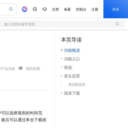
文档
备案
控制台
注册
登录
输入文档关键字查找
验
作计划
器
AI 活动
专业服务
服务伙伴合作计划
开发者社区
加入我们
服务平台百炼
阿里云 OPC 创新助力计划
本页导读
（1）
一站式生成采购清单，支持单品或批量购买
S
可编辑精美 PPT 文稿
S产品伙伴计划（繁花）
峰会
造的大模型服务与应用开发平台
轻量应用服务器
Agency Agents：拥有专属领域专家
AI 生产力先锋
Al MaaS 服务伙伴赋能合作
域名
博文
Careers
至高可申请百万元
功能概述
性可伸缩的云计算服务
 轻松生成专业的 PPT
开启高性价比 AI 编程新体验
先锋实践拓展 AI 生产力的边界
快速构建应用程序和网站，即刻迈出上云第一步
多领域专家智能体,一键组建 AI 虚拟交付团队
Token 补贴，五大权
计划
海大会
伙伴信用分合作计划
商标
问答
社会招聘
功能入口
益加速 OPC 成功
S
帕鲁游戏服务器
数字证书管理服务（原SSL证书）
HappyHorse 打造一站式影视创作平台
飞天发布时刻
HOT
划
备案
电子书
校园招聘
筛选
联机服务器，轻松开启游戏
视频创作，一键激活电商全链路生产力
全托管，含MySQL、PostgreSQL、SQL Server、MariaDB多引擎
实现全站HTTPS，呈现可信的WEB访问
所见，即是所愿
可视化编排打通从文字构思到成片全链路闭环
我的收藏
产品详情
更多支持
划
公司注册
镜像站
表头设置
视频生成
语音识别与合成
 智能体与工作流应用
短信服务
漫剧工坊：一站式动画创作平台
AI 实训营
合作伙伴培训与认证
基础数据表
划
上云迁移
的智能体编程平台
站生成，高效打造优质广告素材
通过阿里云百炼高效搭建AI应用,助力高效开发
快速生产连贯的高质量长漫剧
从基础到进阶，Agent 创客手把手教你
国内短信简单易用，安全可靠，秒级触达，全球覆盖200+国家和地区。
e-1.1-T2V
Qwen3-TTS-Flash
lScope
我要反馈
查询合作伙伴
报表下载
畅细腻的高质量视频
离线语音合成大模型，多语言方言自适应，低延迟高稳定
n Alibaba Cloud ISV 合作
代维服务
olarDB
建企业门户网站
大数据开发治理平台 DataWorks
10 分钟搭建微信、支付宝小程序
创新加速
ope
登录合作伙伴管理后台
我要建议
站，无忧落地极速上线
以可视化方式快速构建移动和 PC 门户网站
100%兼容MySQL、PostgreSQL，兼容Oracle，支持集中和分布式
高效部署网站，快速应用到小程序
Data Agent 驱动的一站式 Data+AI 开发治理平台
e-1.1-I2V
Cosyvoice-V3-Flash
安全
户可以选择报表的时间范
畅自然，细节丰富
高表现力语音合成大模型，语音克隆听感自然
我要投诉
上云场景组合购
伴
，最后可以通过单击下载按
边界网络安全防护产品
漫剧创作，剧本、分镜、视频高效生成
覆盖90%+业务场景，专享组合折扣价
2V
VPN
Fun-ASR