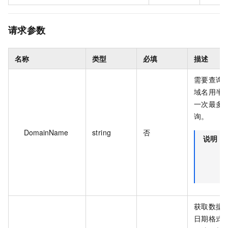
请求参数
名称
类型
必填
描述
需要查询
域名用半
一次最多支
询。
DomainName
string
否
说明
获取数据
日期格式按照