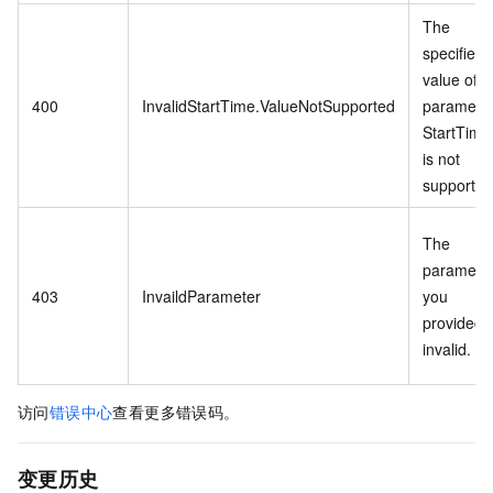
The
specified
value of
400
InvalidStartTime.ValueNotSupported
paramete
StartTime
is not
supported
The
paramete
403
InvaildParameter
you
provided i
invalid.
访问
错误中心
查看更多错误码。
变更历史