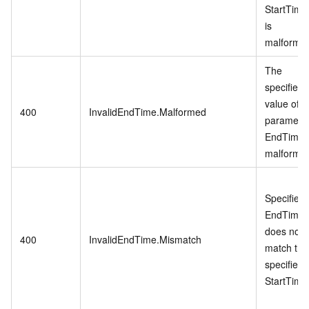
StartTime
is
malforme
The
specified
value of
400
InvalidEndTime.Malformed
paramete
EndTime i
malforme
Specified
EndTime
does not
400
InvalidEndTime.Mismatch
match the
specified
StartTime