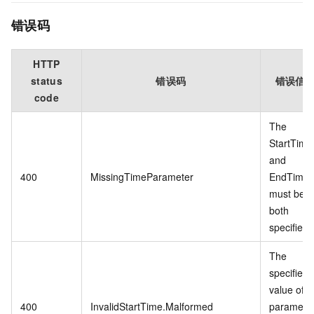
错误码
HTTP
status
错误码
错误信
code
The
StartTime
and
400
MissingTimeParameter
EndTime
must be
both
specified.
The
specified
value of
400
InvalidStartTime.Malformed
paramete