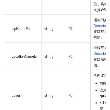
值，具体
支持查询
运营商英
Describe
IspNameEn
string
否
接口获得
营商。
地域英文
Describe
LocationNameEn
string
否
接口获得
域。
查询维度
网络
应用
Layer
string
否
quic
all
：
层。