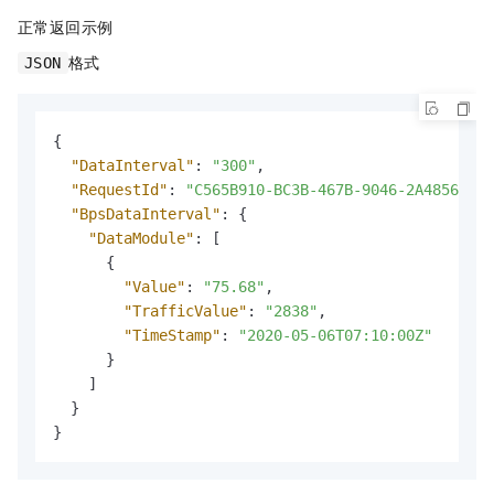
正常返回示例
格式
JSON
{
"DataInterval"
:
"300"
,
"RequestId"
:
"C565B910-BC3B-467B-9046-2A48566EA9
"BpsDataInterval"
:
{
"DataModule"
:
[
{
"Value"
:
"75.68"
,
"TrafficValue"
:
"2838"
,
"TimeStamp"
:
"2020-05-06T07:10:00Z"
}
]
}
}