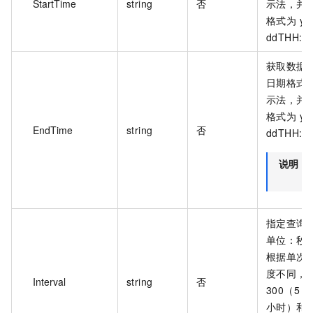
StartTime
string
否
示法，并使
格式为 yyy
ddTHH:m
获取数据
日期格式按照
示法，并使
格式为 yyy
EndTime
string
否
ddTHH:m
说明
指定查询
单位：秒
根据单次
度不同，
Interval
string
否
300（5 
小时）和 8