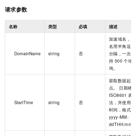
请求参数
名称
类型
必填
描述
加速域名，多
名用半角逗号
DomainName
string
否
分隔，一次最
持 500 个域
询。
获取数据起始
点。 日期格
ISO8601 表
StartTime
string
否
法，并使用 U
时间，格式为
yyyy-MM-
ddTHH:mm: