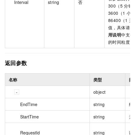
Interval
string
否
300（5 分钟
3600（1 小
86400（1 
值，具体请参
用说明
中支持
的时间粒度。
返回参数
名称
类型
描
object
EndTime
string
结
StartTime
string
开
RequestId
string
请