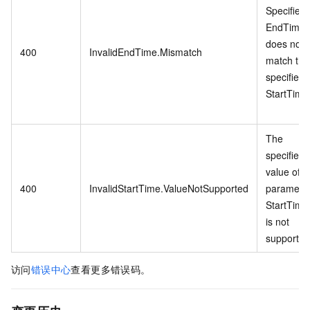
Specified
EndTime
does not
400
InvalidEndTime.Mismatch
match the
specified
StartTime
The
specified
value of
400
InvalidStartTime.ValueNotSupported
paramete
StartTime
is not
supported
访问
错误中心
查看更多错误码。