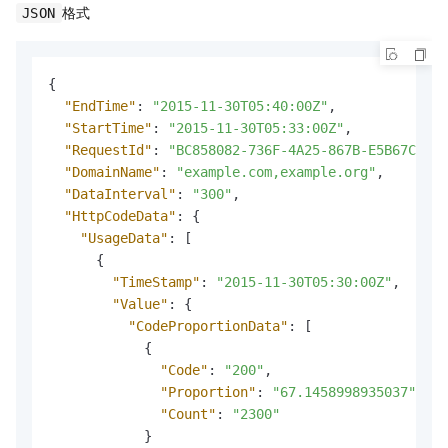
格式
JSON
{
"EndTime"
:
"2015-11-30T05:40:00Z"
,
"StartTime"
:
"2015-11-30T05:33:00Z"
,
"RequestId"
:
"BC858082-736F-4A25-867B-E5B67C85AC
"DomainName"
:
"example.com,example.org"
,
"DataInterval"
:
"300"
,
"HttpCodeData"
:
{
"UsageData"
:
[
{
"TimeStamp"
:
"2015-11-30T05:30:00Z"
,
"Value"
:
{
"CodeProportionData"
:
[
{
"Code"
:
"200"
,
"Proportion"
:
"67.1458998935037"
,
"Count"
:
"2300"
}