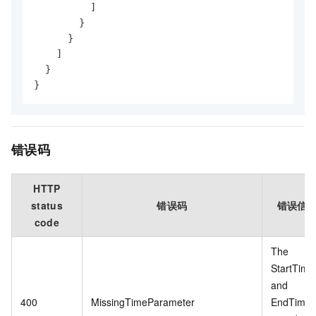
]
}
}
]
}
}
错误码
HTTP
status
错误码
错误信
code
The
StartTime
and
400
MissingTimeParameter
EndTime