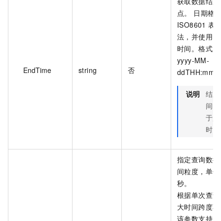
获取数据结束
点。 日期格
ISO8601 表
法，并使用 U
时间。格式为
yyyy-MM-
EndTime
string
否
ddTHH:mm:
说明
结束
间需
于起
时间
指定查询数据
间粒度，单位
秒。
根据单次查询
大时间跨度不
该参数支持