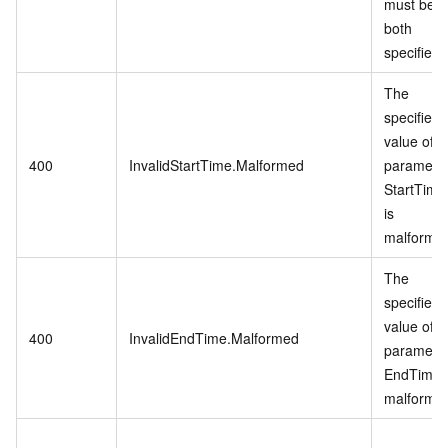
must be
both
specified.
The
specified
value of
400
InvalidStartTime.Malformed
paramete
StartTime
is
malforme
The
specified
value of
400
InvalidEndTime.Malformed
paramete
EndTime i
malforme