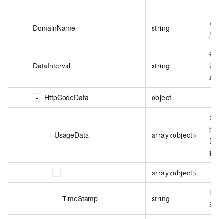
加
DomainName
string
息
每
DataInterval
string
时
单
HttpCodeData
object
每
隔
UsageData
array<object>
返
数
array<object>
时
TimeStamp
string
时