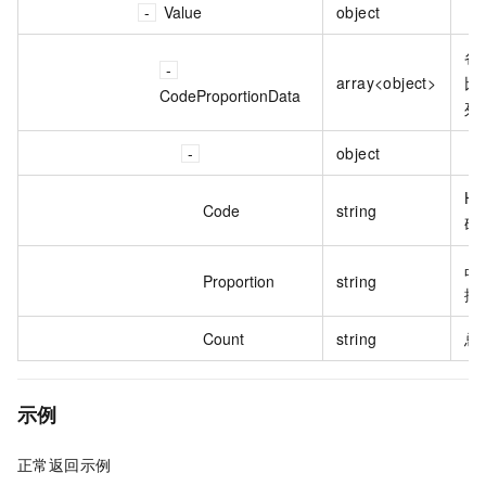
Value
object
各
array<object>
比
CodeProportionData
列
object
H
Code
string
码
占
Proportion
string
据
Count
string
总
示例
正常返回示例