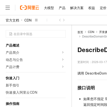
大模型
产品
解决方案
权益
定价
官方文档
CDN
大模型
产品
解决方案
权益
定价
云市场
伙伴
服务
了解阿里云
精选产品
精选解决方案
普惠上云
产品定价
精选商城
成为销售伙伴
售前咨询
为什么选择阿里云
千问AI平台
CDN
开发
首页
了解云产品的定价详情
DescribeDomain
大模型服务平台百炼
千问办公，解锁你的工作
普惠上云 官方力荐
分销伙伴
在线服务
网站建设
什么是云计算
大
大模型服务与应用平台
企业级Agent产品，直接
云服务器38元/年起，超
产品概述
咨询伙伴
多端小程序
技术领先
Describ
云上成本管理
售后服务
千问大模型
Agency Agents：拥
官方推荐返现计划
大模型
产品简介
大模型
精选产品
精选解决方案
Salesforce 国际版订阅
稳定可靠
管理和优化成本
多元化、高性能、安全可靠
推荐新用户得奖励，单订单
销售伙伴合作计划
动态与公告
自助服务
更新时间：
2026-03-17
友盟天域
安全合规
人工智能与机器学习
AI
文本生成
无影云电脑
HappyHorse 打造一
云工开物
产品计费
无影生态合作计划
在线服务
观测云
分析师报告
随时随地安全接入的云上超
高校专属算力普惠，学生认
计算
互联网应用开发
调用
DescribeDom
Qwen3.8-Max
HOT
Salesforce On Alibaba C
工单服务
快速入门
智能体时代全能旗舰模型
Tuya 物联网平台阿里云
研究报告与白皮书
云解析DNS
快速拥有专属 OpenClaw
Consulting Partner 合
大数据
容器
新手指引
免费试用
短信专区
接口说明
蓝凌 OA
Qwen3.7-Plus
AI 大模型销售与服务生
快速接入阿里云CDN
现代化应用
存储
天池大赛
能看、能想、能动手的多模
云原生大数据计算服务 Max
解决方案免费试用 新老
电子合同
如果您不指定 St
面向分析的企业级SaaS模
最高领取价值200元试用
安全
网络与CDN
操作指南
AI 算法大赛
Qwen3-VL-Plus
返回指定时间
畅捷通