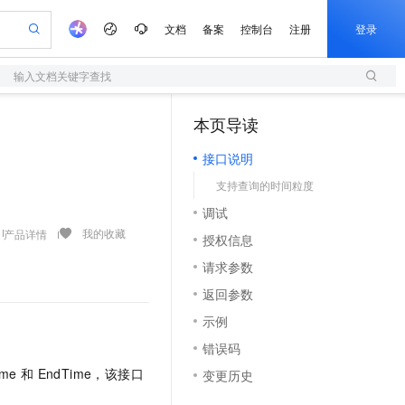
文档
备案
控制台
注册
登录
输入文档关键字查找
验
作计划
器
AI 活动
专业服务
服务伙伴合作计划
开发者社区
加入我们
服务平台百炼
阿里云 OPC 创新助力计划
本页导读
（1）
一站式生成采购清单，支持单品或批量购买
S
io：打造专属 AI 语音助手
S产品伙伴计划（繁花）
峰会
造的大模型服务与应用开发平台
轻量应用服务器
一句话生成原生可编辑精美 PPT 文稿
AI 生产力先锋
Al MaaS 服务伙伴赋能合作
域名
博文
Careers
至高可申请百万元
接口说明
性可伸缩的云计算服务
开启高性价比 AI 编程新体验
Qwen-Audio-3.0-Realtime 端到端实时语音角色扮演
输入一句话想法, 轻松生成专业的 PPT
先锋实践拓展 AI 生产力的边界
快速构建应用程序和网站，即刻迈出上云第一步
Token 补贴，五大权
计划
海大会
伙伴信用分合作计划
商标
问答
社会招聘
支持查询的时间粒度
益加速 OPC 成功
S
eek-V4-Pro
数字证书管理服务（原SSL证书）
一键部署幻兽帕鲁游戏服务器
飞天发布时刻
HOT
划
备案
电子书
校园招聘
调试
pSeek-V4-Pro
视频创作，一键激活电商全链路生产力
全托管，含MySQL、PostgreSQL、SQL Server、MariaDB多引擎
实现全站HTTPS，呈现可信的WEB访问
一键购买专属联机服务器，轻松开启游戏
所见，即是所愿
更多支持
我的收藏
产品详情
划
公司注册
镜像站
授权信息
视频生成
语音识别与合成
专属 QwenPaw
短信服务
漫剧工坊：一站式动画创作平台
AI 实训营
HOT
合作伙伴培训与认证
请求参数
划
上云迁移
的智能体编程平台
站生成，高效打造优质广告素材
从聊天伙伴进化为能主动干活的本地数字员工
快速生产连贯的高质量长漫剧
从基础到进阶，Agent 创客手把手教你
国内短信简单易用，安全可靠，秒级触达，全球覆盖200+国家和地区。
e-1.1-T2V
Qwen3-TTS-Flash
lScope
我要反馈
查询合作伙伴
返回参数
畅细腻的高质量视频
离线语音合成大模型，多语言方言自适应，低延迟高稳定
n Alibaba Cloud ISV 合作
代维服务
olarDB
建企业门户网站
大数据开发治理平台 DataWorks
10 分钟搭建微信、支付宝小程序
示例
创新加速
ope
登录合作伙伴管理后台
我要建议
站，无忧落地极速上线
以可视化方式快速构建移动和 PC 门户网站
100%兼容MySQL、PostgreSQL，兼容Oracle，支持集中和分布式
高效部署网站，快速应用到小程序
Data Agent 驱动的一站式 Data+AI 开发治理平台
e-1.1-I2V
Cosyvoice-V3-Flash
错误码
安全
畅自然，细节丰富
高表现力语音合成大模型，语音克隆听感自然
我要投诉
上云场景组合购
伴
me 和 EndTime，该接口
变更历史
边界网络安全防护产品
漫剧创作，剧本、分镜、视频高效生成
覆盖90%+业务场景，专享组合折扣价
2V
VPN
Fun-ASR