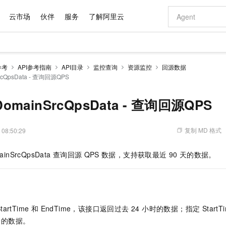
云市场
伙伴
服务
了解阿里云
AI 特惠
数据与 API
成为产品伙伴
企业增值服务
最佳实践
价格计算器
AI 场景体
基础软件
产品伙伴合
阿里云认证
市场活动
配置报价
大模型
参考
API参考指南
API目录
监控查询
资源监控
回源数据
自助选配和估算价格
SrcQpsData - 查询回源QPS
新方式
域名与网站
睿译宝，AI翻译排版一步到位
智启 AI 普惠权益
产品生态集成认证中心
企业支持计划
云上春晚
千问官方 MaaS 平台，为开发者和 Agent 而生，新用户赠送 1 亿 + tokens 额度
云服务器 EC
Qwen Aud
AI Coding
阿里云Maa
2026 阿里云
为企业打
数据集
Windows
大模型认证
模型
NEW
NEW
交付可用成果
值低价云产品抢先购
提供智能易用的域名与建站服务
上传文档即自动完成翻译和格式还原
至高享 1亿+免费 tokens，加速 Al 应用落地
安全可靠、弹
智能编程，一键
产品生态伙伴
专家技术服务
云上奥运之旅
弹性计算合作
阿里云中企出
手机三要素
宝塔 Linux
全部认证
eDomainSrcQpsData - 查询回源QPS
价格优势
有专属领域专家
对象存储 OSS
GLM-5.2：长任务时代开源旗舰模型
阿里云 OPC 创新助力计划
云数据库 RD
即刻拥有 DeepS
AI 电商营销
产品生态伙伴工作台
企业增值服务台
云栖战略参考
云存储合作计
云栖大会
身份实名认证
CentOS
训练营
推动算力普惠，释放技术红利
的大模型服务
最高返9万
多领域专家智能体,一键组建 AI 虚拟交付团队
至高百万元 Token 补贴，加速一人公司成长
稳定、安全、高性价比、高性能的云存储服务
真正可用的 1M 上下文,一次完成代码全链路开发
轻松解锁专属 Dee
从图文生成到
复制 MD 格式
 08:50:29
云上的中国
数据库合作计
活动全景
短信
Docker
图片和
站式影视创作平台
人工智能平台 PAI
Hermes Agent，打造自进化智能体
Token Plan 模型订阅计划
Qoder
5 分钟轻松部署
AI 广告创作
企业成长
大模型
NEW
信息公告
看见新力量
云网络合作计
OCR 文字识别
JAVA
级电脑
证享300元代金券
可视化编排打通从文字构思到成片全链路闭环
一站式AI开发、训练和推理服务
自主进化，持久记忆，越用越聪明
Qwen3.8-Max 首发尝鲜，限时加量 10 倍，夜间低至2折
面向真实软件
图文、视频一
ainSrcQpsData
查询回源
QPS
数据，支持获取最近
90
天的数据。
Kimi-K3
HappyHors
NEW
魔搭 Mode
loud
服务实践
官网公告
Kimi 最新旗舰模型，长程编程与推理利器
让文字生成流
金融模力时刻
Salesforce O
版
发票查验
全能环境
Qoder CN
Claude Code + GStack 打造工程团队
千问办公，限时限量积分加倍
云原生数据库 P
低代码高效构
AI 建站
NEW
作计划
计划
创新中心
魔搭 ModelSc
健康状态
让AI从“聊天伙伴”进化为能干活的“数字员工”
覆盖公网/内网、递归/权威、移动APP等全场景解析服务
安装技能 GStack，拥有专属 AI 工程团队
你的AI工作搭子，覆盖日常办公高频场景
基于千问大模型等，支持代码智能生成、研发智能问答
0 代码专业建
客户案例
天气预报查询
操作系统
Deepseek-v4-pro
HappyHors
态合作计划
态智能体模型
旗舰 MoE 大模型，百万上下文与顶尖推理能力
图生视频，流
Compute
同享
容器服务 Kubernetes 版 ACK
万小智 AI 建站低至 15元/月
云防火墙
AI 短剧/漫剧
快递物流查询
WordPress
成为服务伙
artTime 和 EndTime，该接口返回过去 24 小时的数据；指定 StartTi
高校合作
式云数据仓库
点，立即开启云上创新
提供一站式管理容器应用的 K8s 服务
送.CN域名，送备案服务码
云原生的云上
AI助力短剧
GLM-5.2
Wan2.7-T
段的数据。
Ubuntu