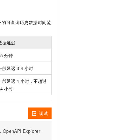
文戏情感细腻自然，动作戏激烈拳拳到肉，实现更强表演能力
支持中英文自由切换，具备更强的噪声鲁棒性
云聚AI 严选权益
SSL 证书
，一键激活高效办公新体验
精选AI产品，从模型到应用全链提效
堡垒机
对应的可查询历史数据时间范
AI 用量加速计划
应用
防火墙
、识别商机，让客服更高效、服务更出色。
新老同享，达量后返
千问办公
主机安全
NEW
数据延迟
的智能体编程平台
一站式AI生产力平台
15 分钟
AI 应用及服务市场
伶鹊
企业级人与Agent协作平台，接入和调度多个数字员工
智能客服平台，对话机器人、对话分析、智能外呼
一般延迟 3-4 小时
AI 应用
大模型服务平台百炼 - 全妙
一般延迟 4 小时，不超过
大模型
应用创作平台
多模态内容创作工具，已接入 DeepSeek
24 小时
自然语言处理
数据标注
调试
机器学习
息提取
与 AI 智能体进行实时音视频通话
PI Explorer
从文本、图片、视频中提取结构化的属性信息
构建支持视频理解的 AI 音视频实时通话应用