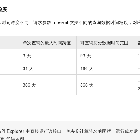
服务生态伙伴
视觉 Coding、空间感知、多模态思考等全面升级
1M上下文，专为长程任务能力而生
云工开物
企业应用
Night Plan 支持 Qwen 3.8-Max
AI 办公
NEW
粒度
Red Hat
30+ 款产品免费体验
夜间 5 折，Qwen/Meoo/TokenPlan 客户专享
AI智能应用
科研合作
ERP
堂（旗舰版）
SUSE
时间跨度不同，请求参数 Interval 支持不同的查询数据时间粒度，
智能客服
AI 应用构建
大模型原生
CRM
：
2个月
自动承接线索
建站小程序
Qoder
大模型服务平台百炼-应用模版
OA 办公系统
HOT
NEW
单次查询的最大时间跨度
可查询历史数据时间范围
面向真实软件
个人版上线、团队版降价；千问3.8-Max首发发尝鲜
丰富多元化的应用模版和解决方案
力提升
财税管理
模板建站
3 天
93 天
万有无界
大模型服务平台百炼-智能体
400电话
定制建站
的模型效果
灵活可视化地构建企业级 Agent
31 天
186 天
方案
广告营销
模板小程序
秒悟
人工智能平台 PAI
366 天
366 天
定制小程序
云端极速 AI 
新一代 AI 视频生成模型，深度适配广告营销等场景
AI Native 的算法工程平台，一站式完成建模、训练、推理服务部署
APP 开发
建站系统
AI 应用
10分钟微调：让0.6B模型媲美235B模型
多模态数据信
PI Explorer
中直接运行该接口，免去您计算签名的困扰。运行成功后，OpenA
依托云原生高可用架构,实现Dify私有化部署
用1%尺寸在特定领域达到大模型90%以上效果
DK
代码示例。