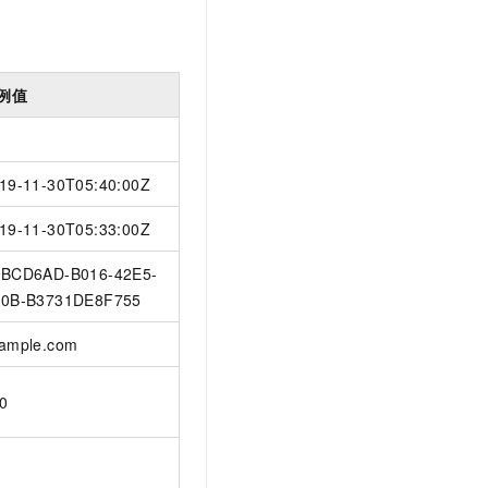
例值
19-11-30T05:40:00Z
19-11-30T05:33:00Z
BCD6AD-B016-42E5-
0B-B3731DE8F755
ample.com
0