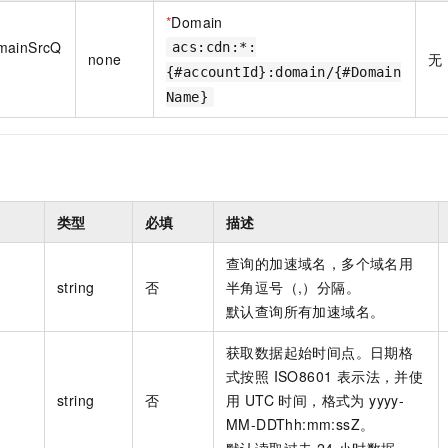
*
Domain
mainSrcQ
acs:cdn:*:
none
无
{#accountId}:domain/{#Domain
Name}
类型
必填
描述
查询的加速域名，多个域名用
string
否
半角逗号（,）分隔。
默认查询所有加速域名。
获取数据起始时间点。日期格
式按照 ISO8601 表示法，并使
string
否
用 UTC 时间，格式为 yyyy-
MM-DDThh:mm:ssZ。