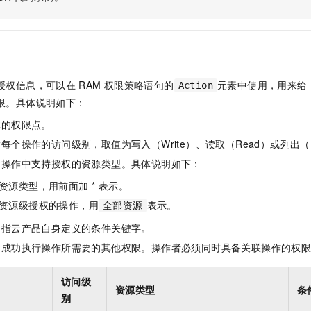
一个 AI 助手
即刻拥有 DeepSeek-R1 满血版
超强辅助，Bol
在企业官网、通讯软件中为客户提供 AI 客服
多种方案随心选，轻松解锁专属 DeepSeek
授权信息，可以在
RAM
权限策略语句的
元素中使用，用来给
Action
限。具体说明如下：
体的权限点。
每个操作的访问级别，取值为写入（Write）、读取（Read）或列出（L
指操作中支持授权的资源类型。具体说明如下：
资源类型，用前面加 * 表示。
资源级授权的操作，用
表示。
全部资源
是指云产品自身定义的条件关键字。
指成功执行操作所需要的其他权限。操作者必须同时具备关联操作的权
访问级
资源类型
条
别