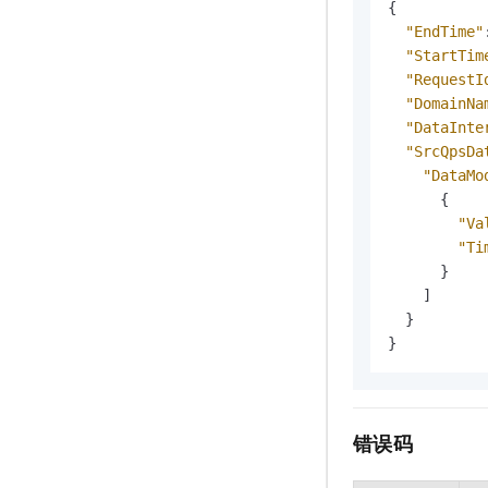
{
"EndTime"
"StartTim
"RequestI
"DomainNa
"DataInte
"SrcQpsDa
"DataMo
{
"Va
"Ti
}
]
}
}
错误码