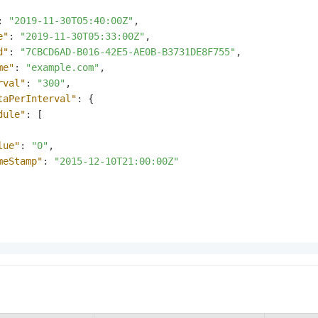
:
"2019-11-30T05:40:00Z"
,
e"
:
"2019-11-30T05:33:00Z"
,
d"
:
"7CBCD6AD-B016-42E5-AE0B-B3731DE8F755"
,
me"
:
"example.com"
,
rval"
:
"300"
,
taPerInterval"
:
{
dule"
:
[
lue"
:
"0"
,
meStamp"
:
"2015-12-10T21:00:00Z"