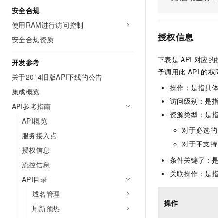
10 分钟在聊天系统中增加
安全合规
专有云
使用RAM进行访问控制
授权信息
安全合规资质
下表是
API
对应的
开发参考
予调用此
API
的权
关于2014旧版API下线的公告
操作：是指具
集成概览
访问级别：是指
API参考指南
资源类型：是
API概览
对于必选的
服务接入点
对于不支持
授权信息
条件关键字：
流控信息
关联操作：是
API目录
域名管理
操作
刷新预热