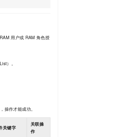
t.diy 一步搞定创意建站
构建大模型应用的安全防护体系
通过自然语言交互简化开发流程,全栈开发支持
通过阿里云安全产品对 AI 应用进行安全防护
RAM
用户或
RAM
角色授
ist）。
限，操作才能成功。
关联操
件关键字
作