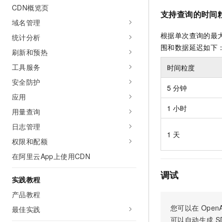
CDN概览页
AI 产品 免费试用
网络
安全
云开发大赛
支持查询的时间
Tableau 订阅
1亿+ 大模型 tokens 和 
域名管理
可观测
入门学习赛
中间件
AI空中课堂在线直播课
根据单次查询的最大
统计分析
140+云产品 免费试用
大模型服务
围和数据延迟如下
上云与迁云
产品新客免费试用，最长1
数据库
刷新和预热
生态解决方案
千问AI平台-Token Plan
工具服务
时间粒度
企业出海
大模型ACA认证体验
大数据计算
助力企业全员 AI 认知与能
安全防护
行业生态解决方案
5 分钟
政企业务
媒体服务
千问AI平台-模型体验
应用
开发者生态解决方案
在线体验全尺寸、多种模态
1 小时
用量查询
企业服务与云通信
AI 开发和 AI 应用解决
Happy 系列大模型
日志管理
域名与网站
1 天
权限和配额
终端用户计算
在阿里云App上使用CDN
Serverless
调试
大模型解决方案
实践教程
开发工具
产品教程
快速部署 Dify，高效搭建 
您可以在
OpenA
最佳实践
迁移与运维管理
可以自动生成
S