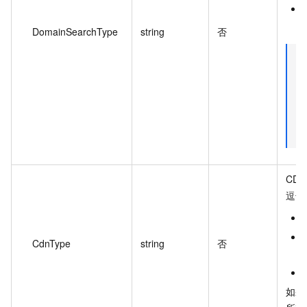
DomainSearchType
string
否
CD
逗号
CdnType
string
否
如果