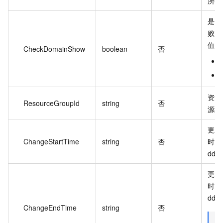
所有
是否
败、
值：
CheckDomainShow
boolean
否
资源
ResourceGroupId
string
否
源组
更新
ChangeStartTime
string
否
时间
ddT
更新
时间
ddT
ChangeEndTime
string
否