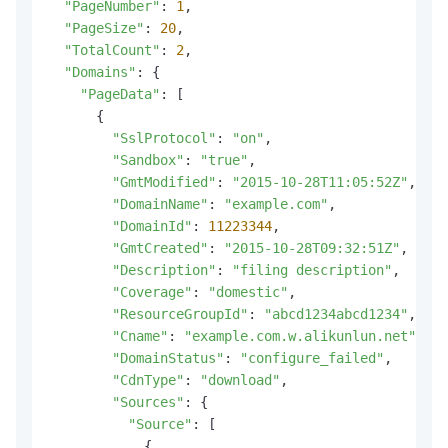
"PageNumber"
: 
1
,

"PageSize"
: 
20
,

"TotalCount"
: 
2
,

"Domains"
: {

"PageData"
: [

      {

"SslProtocol"
: 
"on"
,

"Sandbox"
: 
"true"
,

"GmtModified"
: 
"2015-10-28T11:05:52Z"
,

"DomainName"
: 
"example.com"
,

"DomainId"
: 
11223344
,

"GmtCreated"
: 
"2015-10-28T09:32:51Z"
,

"Description"
: 
"filing description"
,

"Coverage"
: 
"domestic"
,

"ResourceGroupId"
: 
"abcd1234abcd1234"
,

"Cname"
: 
"example.com.w.alikunlun.net"
,

"DomainStatus"
: 
"configure_failed"
,

"CdnType"
: 
"download"
,

"Sources"
: {

"Source"
: [

            {
