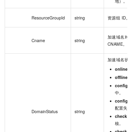
地）。
ResourceGroupId
string
资源组 ID。
加速域名对
Cname
string
CNAME。
加速域名状
online
：
offline
：
configu
中。
configur
配置失败
DomainStatus
string
checkin
核。
check_fa