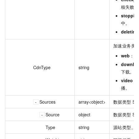
核失败。
stoppin
中。
deleting
加速业务类
web
：图
downlo
CdnType
string
下载。
video
：
播。
Sources
array<object>
数据类型 Sou
Source
object
数据类型 Sou
Type
string
源站类型。