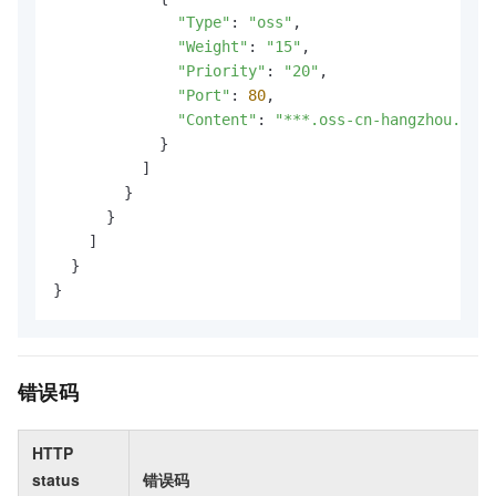
"Type"
: 
"oss"
,

"Weight"
: 
"15"
,

"Priority"
: 
"20"
,

"Port"
: 
80
,

"Content"
: 
"***.oss-cn-hangzhou.aliy
            }

          ]

        }

      }

    ]

  }

}
错误码
HTTP
status
错误码