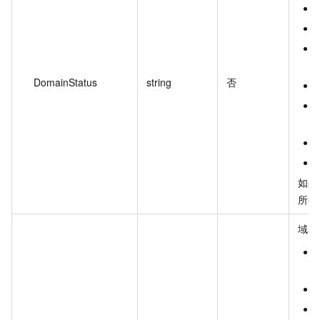
DomainStatus
string
否
如果
所有
域名