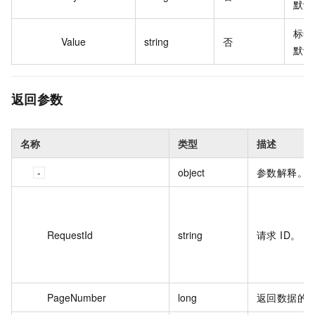
默认
标签
Value
string
否
默认
返回参数
名称
类型
描述
object
参数解释。
RequestId
string
请求 ID。
PageNumber
long
返回数据的