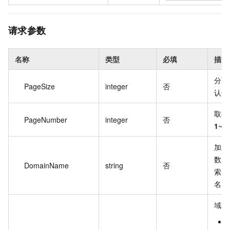
请求参数
名称
类型
必填
描述
分页
PageSize
integer
否
认
取得
PageNumber
integer
否
1
~
1
加速
数，
DomainName
string
否
索，
名。
域名