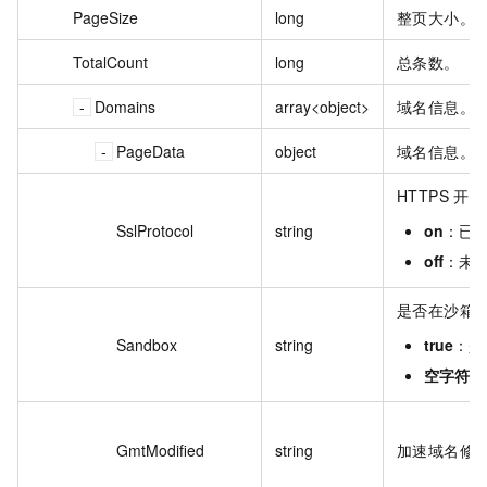
PageSize
long
整页大小。
TotalCount
long
总条数。
Domains
array<object>
域名信息。
PageData
object
域名信息。
HTTPS 开
SslProtocol
string
on
：已
off
：未
是否在沙箱
Sandbox
string
true
：是
空字符串
GmtModified
string
加速域名修