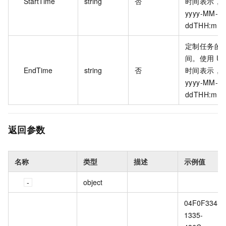
StartTime
string
否
时间表示，
yyyy-MM-
ddTHH:mm
定制任务的
间。使用 UT
EndTime
string
否
时间表示，
yyyy-MM-
ddTHH:mm
返回参数
名称
类型
描述
示例值
object
04F0F334-
1335-