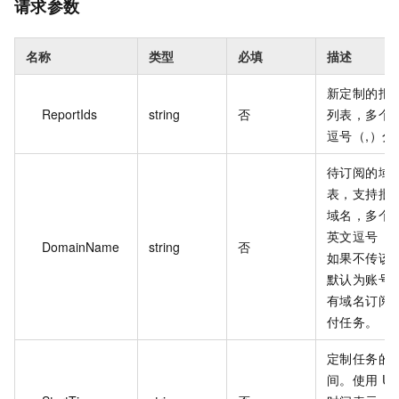
请求参数
名称
类型
必填
描述
新定制的报表
ReportIds
string
否
列表，多个
逗号（,）分
待订阅的域
表，支持批
域名，多个
英文逗号（,
DomainName
string
否
如果不传该
默认为账号
有域名订阅
付任务。
定制任务的
间。使用 UT