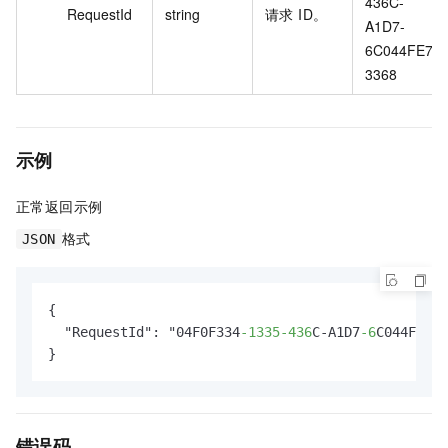
436C-
RequestId
string
请求 ID。
A1D7-
6C044FE7
3368
示例
正常返回示例
格式
JSON
{

  "RequestId": "04F0F334
-1335
-436
C-A1D7
-6
C044FE733
}
错误码