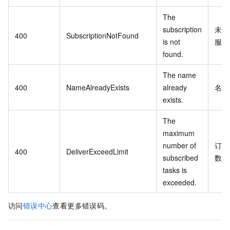
The
subscription
未开
400
SubscriptionNotFound
is not
服务
found.
The name
400
NameAlreadyExists
already
名称
exists.
The
maximum
number of
订阅
400
DeliverExceedLimit
subscribed
数已
tasks is
exceeded.
访问
错误中心
查看更多错误码。