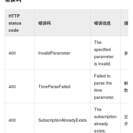
HTTP
status
错误码
错误信息
描述
code
The
specified
400
InvalidParameter
参数
parameter
is invalid.
Failed to
parse the
解析
400
TimeParseFailed
time
数失
parameter.
The
subscription
定制
400
SubscriptionAlreadyExists
already
开通
exists.