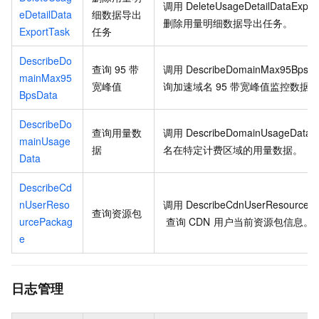
调用
DeleteUsageDetailDataExpor
eDetailData
细数据导出
删除用量明细数据导出任务。
ExportTask
任务
DescribeDo
查询
95
带
调用
DescribeDomainMax95BpsDa
mainMax95
宽峰值
询加速域名
95
带宽峰值监控数据
BpsData
DescribeDo
查询用量数
调用
DescribeDomainUsageData
mainUsage
据
名在特定计费区域的用量数据。
Data
DescribeCd
nUserReso
调用
DescribeCdnUserResourceP
查询资源包
urcePackag
查询
CDN
用户当前资源包信息。
e
日志管理