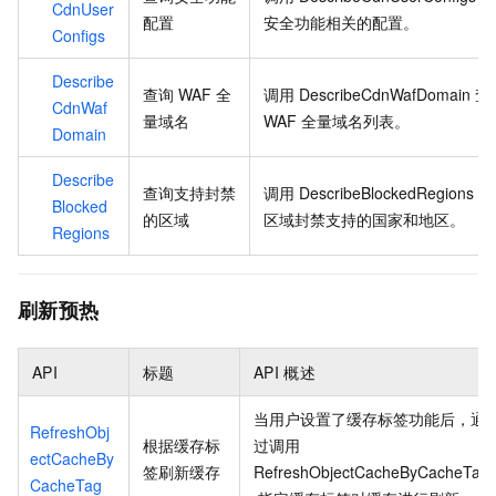
CdnUser
配置
安全功能相关的配置。
Configs
Describe
查询
WAF
全
调用
DescribeCdnWafDomain
查
CdnWaf
量域名
WAF
全量域名列表。
Domain
Describe
查询支持封禁
调用
DescribeBlockedRegions
查
Blocked
的区域
区域封禁支持的国家和地区。
Regions
刷新预热
API
标题
API
概述
当用户设置了缓存标签功能后，通
RefreshObj
根据缓存标
过调用
ectCacheBy
签刷新缓存
RefreshObjectCacheByCacheTag
CacheTag