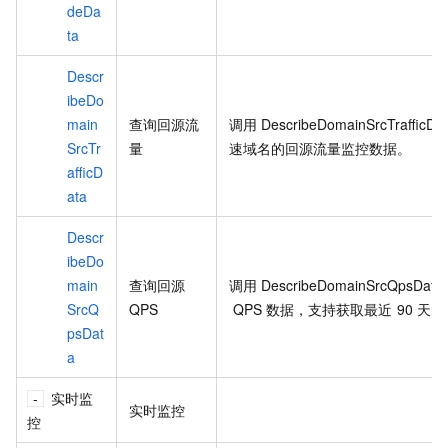
deDa
ta
Descr
ibeDo
main
查询回源流
调用
DescribeDomainSrcTrafficDa
SrcTr
量
速域名的回源流量监控数据。
afficD
ata
Descr
ibeDo
main
查询回源
调用
DescribeDomainSrcQpsData
SrcQ
QPS
QPS
数据，支持获取最近
90
天的
psDat
a
实时监
实时监控
控