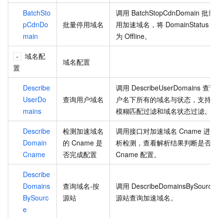
BatchSto
调用
BatchStopCdnDomain
批量
pCdnDo
批量停用域名
用加速域名，将
DomainStatus
变
main
为
Offline。
域名配
域名配置
置
Describe
调用
DescribeUserDomains
查询
UserDo
查询用户域名
户名下所有的域名与状态，支持域
mains
模糊匹配过滤和域名状态过滤。
Describe
检测加速域名
调用接口对加速域名 Cname 进
Domain
的
Cname
是
析检测，查看解析结果判断是否完
Cname
否完成配置
Cname
配置。
Describe
Domains
查询域名-按
调用
DescribeDomainsBySource
BySourc
源站
源站查询加速域名。
e