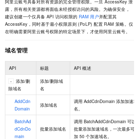
阿里云账号具备对所有资源的完全管理权限。一旦 AccessKey 泄
露，所有相关资源都将面临未经授权访问的风险。为确保安全，
建议创建一个仅具备 API 访问权限的
RAM
用户
并配置其
AccessKey，同时基于最小权限原则 (PoLP) 配置 RAM 策略。仅
在明确需要阿里云账号权限的特定场景下，才使用阿里云账号。
域名管理
API
标题
API
概述
添加/删
添加/删除域
除域名
名
AddCdn
调用
AddCdnDomain
添加加速域
添加域名
Domain
名。
BatchAd
调用
BatchAddCdnDomain
可以
dCdnDo
批量添加域名
批量添加加速域名，一次最多可以
main
加
50
个加速域名。