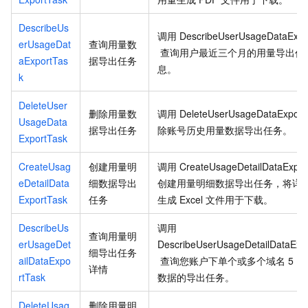
DescribeUs
调用
DescribeUserUsageDataExpo
erUsageDat
查询用量数
查询用户最近三个月的用量导出任
aExportTas
据导出任务
息。
k
DeleteUser
删除用量数
调用
DeleteUserUsageDataExport
UsageData
据导出任务
除账号历史用量数据导出任务。
ExportTask
CreateUsag
创建用量明
调用
CreateUsageDetailDataExpor
eDetailData
细数据导出
创建用量明细数据导出任务，将详
ExportTask
任务
生成
Excel
文件用于下载。
DescribeUs
调用
查询用量明
erUsageDet
DescribeUserUsageDetailDataExp
细导出任务
ailDataExpo
查询您账户下单个或多个域名
5
分
详情
rtTask
数据的导出任务。
DeleteUsag
删除用量明