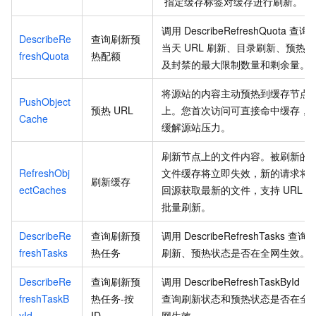
指定缓存标签对缓存进行刷新。
调用
DescribeRefreshQuota
查询
DescribeRe
查询刷新预
当天
URL
刷新、目录刷新、预热
freshQuota
热配额
及封禁的最大限制数量和剩余量。
将源站的内容主动预热到缓存节点
PushObject
预热
URL
上。您首次访问可直接命中缓存，
Cache
缓解源站压力。
刷新节点上的文件内容。被刷新的
RefreshObj
文件缓存将立即失效，新的请求将
刷新缓存
ectCaches
回源获取最新的文件，支持
URL
批量刷新。
DescribeRe
查询刷新预
调用
DescribeRefreshTasks
查询
freshTasks
热任务
刷新、预热状态是否在全网生效。
DescribeRe
查询刷新预
调用
DescribeRefreshTaskById
freshTaskB
热任务-按
查询刷新状态和预热状态是否在全
yId
ID
网生效。