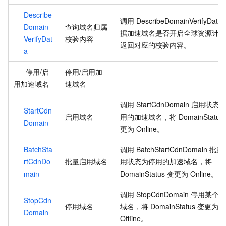
Describe
调用
DescribeDomainVerifyDat
Domain
查询域名归属
据加速域名是否开启全球资源计划
VerifyDat
校验内容
返回对应的校验内容。
a
停用/启
停用/启用加
用加速域名
速域名
调用
StartCdnDomain
启用状态
StartCdn
启用域名
用的加速域名，将
DomainStatus
Domain
更为
Online。
BatchSta
调用
BatchStartCdnDomain
批量
rtCdnDo
批量启用域名
用状态为停用的加速域名，将
main
DomainStatus
变更为
Online。
调用
StopCdnDomain
停用某个
StopCdn
停用域名
域名，将
DomainStatus
变更为
Domain
Offline。