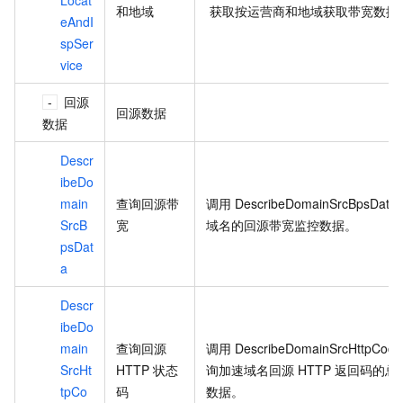
和地域
获取按运营商和地域获取带宽数据
eAndI
spSer
vice
回源
回源数据
数据
Descr
ibeDo
main
查询回源带
调用
DescribeDomainSrcBpsData
SrcB
宽
域名的回源带宽监控数据。
psDat
a
Descr
ibeDo
main
查询回源
调用
DescribeDomainSrcHttpCode
SrcHt
HTTP
状态
询加速域名回源
HTTP
返回码的总
tpCo
码
数据。