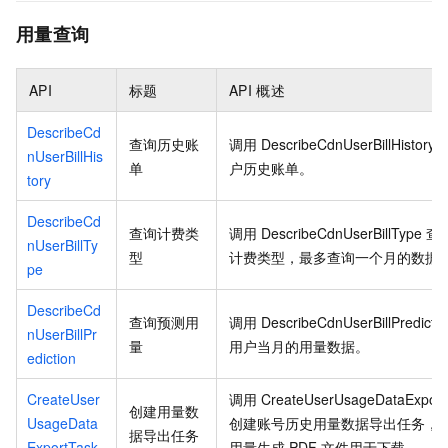
用量查询
API
标题
API
概述
DescribeCd
查询历史账
调用
DescribeCdnUserBillHistory
nUserBillHis
单
户历史账单。
tory
DescribeCd
查询计费类
调用
DescribeCdnUserBillType
查
nUserBillTy
型
计费类型，最多查询一个月的数据
pe
DescribeCd
查询预测用
调用
DescribeCdnUserBillPredictio
nUserBillPr
量
用户当月的用量数据。
ediction
CreateUser
调用
CreateUserUsageDataExport
创建用量数
UsageData
创建账号历史用量数据导出任务，
据导出任务
ExportTask
用量生成
PDF
文件用于下载。