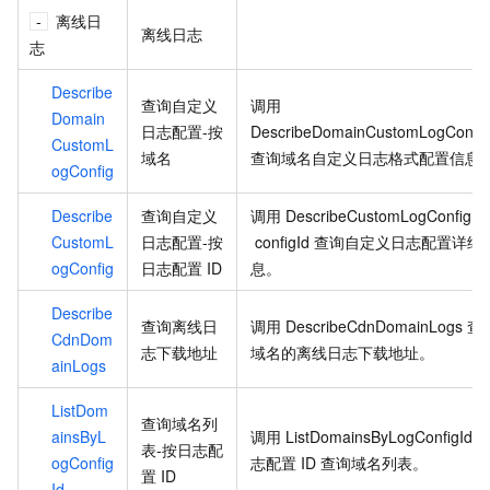
离线日
离线日志
志
Describe
查询自定义
调用
Domain
日志配置-按
DescribeDomainCustomLogConfig
CustomL
域名
查询域名自定义日志格式配置信息
ogConfig
Describe
查询自定义
调用
DescribeCustomLogConfig
CustomL
日志配置-按
configId
查询自定义日志配置详细
ogConfig
日志配置
ID
息。
Describe
查询离线日
调用
DescribeCdnDomainLogs
查
CdnDom
志下载地址
域名的离线日志下载地址。
ainLogs
ListDom
查询域名列
ainsByL
调用
ListDomainsByLogConfigId
表-按日志配
ogConfig
志配置
ID
查询域名列表。
置
ID
Id