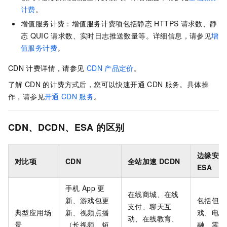
计费
。
增值服务计费：增值服务计费项包括静态
HTTPS
请求数、静
态
QUIC
请求数、实时日志推送数量等。详细信息，请参见
增
值服务计费
。
CDN
计费详情，请参见
CDN
产品定价
。
了解
CDN
的计费方式后，您可以快速开通
CDN
服务。具体操
作，请参见
开通
CDN
服务
。
CDN、DCDN、ESA
的区别
边缘安全
对比项
CDN
全站加速 DCDN
ESA
手机
App
更
在线商城、在线
新、游戏包更
包括但不
支付、聊天互
典型应用场
新、视频点播
戏、电商
动、在线教育、
景
（长视频、短
融、零售