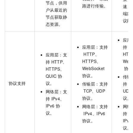
节点，供用
路进行传输。
速，
户从最近的
端口
节点获取静
议能
态资源。
应用
应用层：支持
持
H
HTTP、
HTT
应用层：支
HTTPS、
WebS
持
HTTP、
WebSocket
协议
HTTPS、
协议。
QUIC
协
传输
协议支持
议。
传输层：支持
持
T
TCP、UDP
UDP
网络层：支
协议。
议。
持
IPv4、
IPv6
协
网络层：支持
网络
议。
IPv4、IPv6
持
I
协议。
IPv6
议。