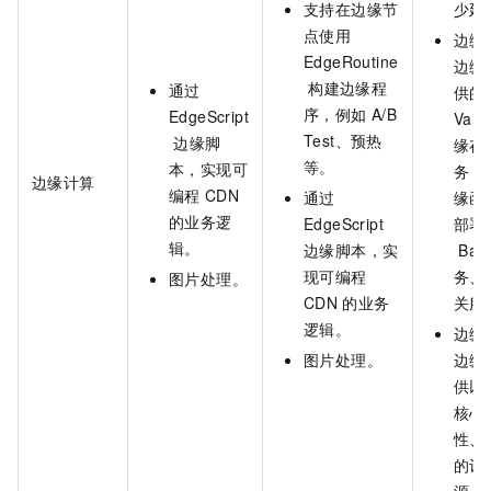
支持在边缘节
少延
点使用
边缘
EdgeRoutine
边缘
构建边缘程
通过
供的
序，例如
A/B
EdgeScript
Valu
Test、预热
边缘脚
缘存
等。
本，实现可
务，
边缘计算
编程
CDN
通过
缘函
的业务逻
EdgeScript
部署
辑。
边缘脚本，实
Baa
现可编程
务、A
图片处理。
CDN
的业务
关服
逻辑。
边缘
图片处理。
边缘
供以
核心
性、
的计