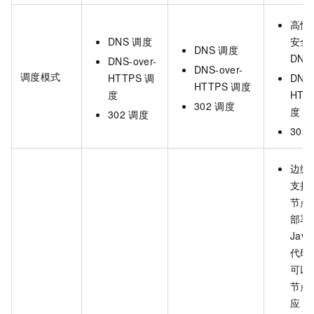
高性
DNS
调度
安全
DNS
调度
DNS
DNS-over-
DNS-over-
调度模式
HTTPS
调
DNS-
HTTPS
调度
度
HTT
302
调度
度
302
调度
302
边缘
支持
节点
部署
Java
代码
可以
节点
应，