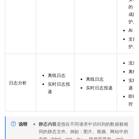
的
S
成的
护。
AI
防
支持
护。
流量
离线
离线日志
离线日志
实时
日志分析
实时日志投
实时日志投递
递
递
即时
控
说明
静态内容
是指在不同请求中访问到的数据都相
同的静态文件。例如：图片、视频、网站中的
文件（html、css、js）、软件安装包、apk