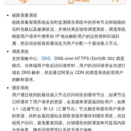
链路质量系统
链路质量探测系统会实时监测缓存系统中的所有节点和链路的
实时负载以及健康状况，并将结果反馈给调度系统，调度系统
根据用户请求中携带的
IP
地址解析用户的运营商和区域归
属，然后综合链路质量信息为用户分配一个最佳接入节点。
调度系统
支持策略中心、
DNS
、DNS-over-HTTPS (DoH)和
302
调度
模式。当终端用户发起访问请求时，用户的访问请求会先进行
域名
DNS
解析，然后通过阿里云
CDN
的调度系统处理用户
的解析请求。
缓存系统
用户通过收到的最佳接入节点访问对应的缓存节点，如果节点
已经缓存了用户请求的资源，会直接将资源返回给用户；如果
L1（边缘节点）和
L2（汇聚节点）节点都没有缓存用户请求
的资源，此时会返回源站去获取资源并缓存到缓存系统，供后
续用户访问，避免重复回源。分级缓存的部署架构可提高内容
分发效率、降低回源带宽以及提升用户体验。