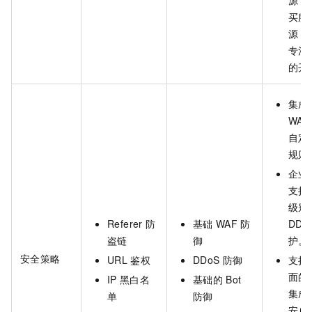
源，
买服
源，
专注
的开
集成
WA
自定
规则
企业
支持
级别
Referer
防
基础
WAF
防
DDo
盗链
御
护。
安全策略
URL
鉴权
DDoS
防御
支持
面的
IP
黑白名
基础的
Bot
集成
单
防御
安卓、