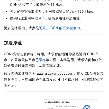
CDN
边缘节点，降低您的
IT
成本。
强大的带宽输出能力：全网带宽输出能力达
180 Tbps。
提供行业通用标准
API
：提高易用性和适用性。
更多选择理由，请参见
阿里云
CDN
的五大竞争力
。
加速原理
CDN
接管域名解析，将用户请求智能地引导至最近的
CDN
节
点，如果该最佳节点已
缓存
该资源，当终端用户请求访问和获取
源站资源时无需回源，从而实现加速。
假设您的加速域名为
，接入
CDN
开始加
www.aliyundoc.com
速服务后，当终端用户在北京发起
HTTP
请求时，处理流程如下
图所示。