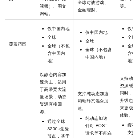
全球对战游戏、
视频）、图文
等。
金融理财。
网站。
仅中国内地
仅中
仅中国内地
全球
全球
全球
覆盖范围
全球（不包
全球
全球（不包含
含中国内
含中
中国内地）
地）
地）
以静态内容加
支持动态
速为主，适用
资源缓存
于高带宽大流
同时，多
支持纯动态加速
量场景，动态
升级也给
和动静态混合加
资源直接回
来更极速
速。
源。
体验。
纯动态加速
通过全球
缓存
针对
POST
3200+边缘
支持
请求等不能在
节点，基于