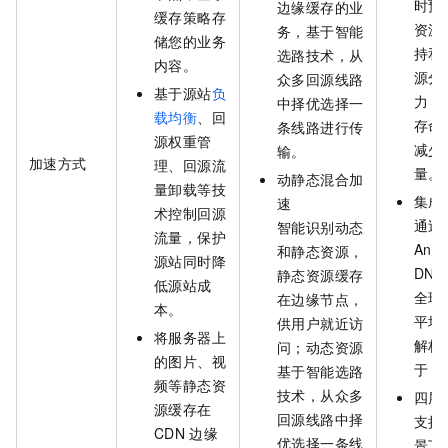
时预
边缘缓存的业
缓存策略存
资源
务，基于智能
储您的业务
持和
选路技术，从
内容。
源分
众多回源线路
基于源站
负
力，
中择优选择一
载均衡
、回
存命
条线路进行传
源权重管
减少
输。
加速方式
理、回源流
量。
动静态混合加
量卸载等技
集成
速
术控制回源
通过
智能识别动态
流量，保护
Anyc
和静态资源，
源站同时降
DN
静态资源缓存
低源站成
全球
在边缘节点，
本。
平均
供用户就近访
将服务器上
解析
问；动态资源
的图片、视
于
3
基于智能选路
频等静态资
技术，从众多
四层
源缓存在
回源线路中择
支持
CDN
边缘
优选择一条线
景下