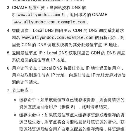
CNAME
配置生效：当网站授权
DNS
解
析
后，返回域名的
CNAME
www.aliyundoc.com
。
www.aliyundoc.com.example.com
智能调度：Local DNS
向阿里云
CDN
的
DNS
调度系统请求
域名
的解析记录，阿
www.aliyundoc.com.example.com
里云
CDN
的
DNS
调度系统将为其分配最佳节点
IP
地址。
返回最佳节点
IP：Local DNS
获取阿里云
CDN
的
DNS
调度
系统返回的最佳节点
IP
地址。
用户访问节点：Local DNS
将最佳节点
IP
地址返回给用户，
用户获取到最佳节点
IP
地址，向最佳节点
IP
地址发起对该资
源的访问请求。
节点响应：
缓存命中：如果该最佳节点已缓存该资源，则会将请求的
资源直接返回给用户（步骤
8），此时请求结束。
缓存未命中：如果该最佳节点未缓存该资源或者缓存的资
源已经失效，则节点将会向源站发起对该资源的请求。获
取源站资源后结合用户自定义配置的缓存策略，将资源缓