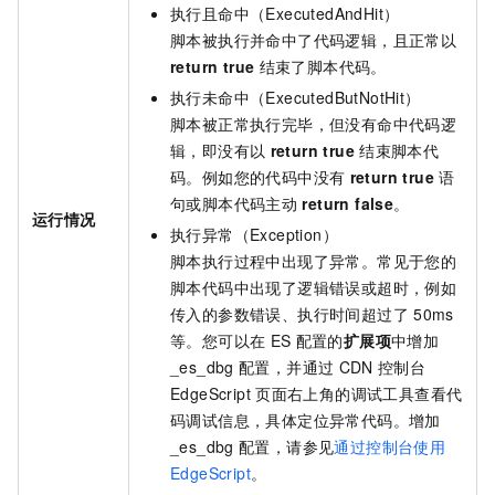
执行且命中（ExecutedAndHit）
脚本被执行并命中了代码逻辑，且正常以
return true
结束了脚本代码。
执行未命中（ExecutedButNotHit）
脚本被正常执行完毕，但没有命中代码逻
辑，即没有以
return true
结束脚本代
码。例如您的代码中没有
return true
语
句或脚本代码主动
return false
。
运行情况
执行异常（Exception）
脚本执行过程中出现了异常。常见于您的
脚本代码中出现了逻辑错误或超时，例如
传入的参数错误、执行时间超过了
50ms
等。您可以在
ES
配置的
扩展项
中增加
_es_dbg
配置，并通过
CDN
控制台
EdgeScript
页面右上角的调试工具查看代
码调试信息，具体定位异常代码。增加
_es_dbg
配置，请参见
通过控制台使用
EdgeScript
。