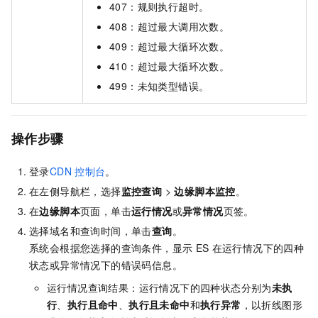
407：规则执行超时。
408：超过最大调用次数。
409：超过最大循环次数。
410：超过最大循环次数。
499：未知类型错误。
操作步骤
登录
CDN
控制台
。
在左侧导航栏，选择
监控查询
>
边缘脚本监控
。
在
边缘脚本
页面，单击
运行情况
或
异常情况
页签。
选择域名和查询时间，单击
查询
。
系统会根据您选择的查询条件，显示
ES
在运行情况下的四种
状态或异常情况下的错误码信息。
运行情况查询结果：运行情况下的四种状态分别为
未执
行
、
执行且命中
、
执行且未命中
和
执行异常
，以折线图形