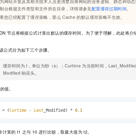
为网站开发及其相关技术人员更清楚自身网站的业务逻辑、静态和动态
一个 AI 助手
即刻拥有 DeepSeek-R1 满血版
超强辅助，Bol
制台根据文件类型和文件所在目录，详情请参见
配置缓存过期时间
。
在企业官网、通讯软件中为客户提供 AI 客服
多种方案随心选，轻松解锁专属 DeepSeek
果您已经配置了缓存策略，那么
Cache
的默认缓存策略不生效。
DN
节点将根据公式计算出默认的缓存时间。为了便于理解，此处将介
。
该公式分为如下三个步骤。
缓存时间为
t，单位为秒（s）；Curtime
为当前时间，Last_Modifie
Modified
响应头。
的值。
 = (
Curtime
 - 
Last
_Modified) * 
0.1
步计算的
t1
之与
10
进行比较，取最大值为
t2。