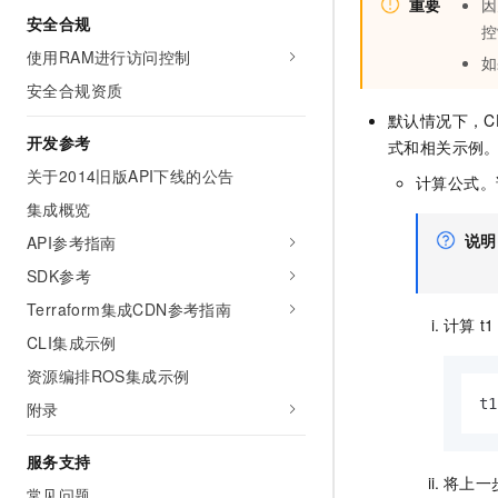
重要
因
10 分钟在聊天系统中增加
安全合规
专有云
控
使用RAM进行访问控制
如
安全合规资质
默认情况下，C
开发参考
式和相关示例
关于2014旧版API下线的公告
计算公式。
集成概览
说明
API参考指南
SDK参考
Terraform集成CDN参考指南
计算
t1
CLI集成示例
资源编排ROS集成示例
t1
附录
服务支持
将上一
常见问题