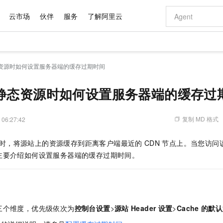
云市场
伙伴
服务
了解阿里云
AI 特惠
数据与 API
成为产品伙伴
企业增值服务
最佳实践
价格计算器
AI 场景体
基础软件
产品伙伴合
阿里云认证
市场活动
配置报价
大模型
态资源时如何设置服务器端的缓存过期时间
自助选配和估算价格
新方式
域名与网站
睿译宝，AI翻译排版一步到位
智启 AI 普惠权益
产品生态集成认证中心
企业支持计划
云上春晚
千问官方 MaaS 平台，为开发者和 Agent 而生，新用户赠送 1 亿 + tokens 额度
云服务器 EC
Qwen Aud
AI Coding
阿里云Maa
2026 阿里云
为企业打
数据集
Windows
大模型认证
模型
NEW
NEW
交付可用成果
值低价云产品抢先购
提供智能易用的域名与建站服务
上传文档即自动完成翻译和格式还原
至高享 1亿+免费 tokens，加速 Al 应用落地
安全可靠、弹
智能编程，一键
速静态资源时如何设置服务器端的缓存过
产品生态伙伴
专家技术服务
云上奥运之旅
弹性计算合作
阿里云中企出
手机三要素
宝塔 Linux
全部认证
价格优势
有专属领域专家
对象存储 OSS
GLM-5.2：长任务时代开源旗舰模型
阿里云 OPC 创新助力计划
云数据库 RD
即刻拥有 DeepS
AI 电商营销
产品生态伙伴工作台
企业增值服务台
云栖战略参考
云存储合作计
云栖大会
身份实名认证
CentOS
训练营
推动算力普惠，释放技术红利
的大模型服务
最高返9万
多领域专家智能体,一键组建 AI 虚拟交付团队
至高百万元 Token 补贴，加速一人公司成长
稳定、安全、高性价比、高性能的云存储服务
真正可用的 1M 上下文,一次完成代码全链路开发
轻松解锁专属 Dee
从图文生成到
复制 MD 格式
 06:27:42
云上的中国
数据库合作计
活动全景
短信
Docker
图片和
站式影视创作平台
人工智能平台 PAI
Hermes Agent，打造自进化智能体
Token Plan 模型订阅计划
Qoder
5 分钟轻松部署
AI 广告创作
企业成长
大模型
NEW
信息公告
时，将源站上的资源缓存到距离客户端最近的
CDN
节点上。当您访问
看见新力量
云网络合作计
OCR 文字识别
JAVA
级电脑
证享300元代金券
可视化编排打通从文字构思到成片全链路闭环
一站式AI开发、训练和推理服务
自主进化，持久记忆，越用越聪明
Qwen3.8-Max 首发尝鲜，限时加量 10 倍，夜间低至2折
面向真实软件
图文、视频一
Kimi-K3
HappyHors
主要介绍如何设置服务器端的缓存过期时间。
NEW
魔搭 Mode
loud
服务实践
官网公告
Kimi 最新旗舰模型，长程编程与推理利器
让文字生成流
金融模力时刻
Salesforce O
版
发票查验
全能环境
Qoder CN
Claude Code + GStack 打造工程团队
千问办公，限时限量积分加倍
云原生数据库 P
低代码高效构
AI 建站
NEW
作计划
计划
创新中心
魔搭 ModelSc
健康状态
让AI从“聊天伙伴”进化为能干活的“数字员工”
覆盖公网/内网、递归/权威、移动APP等全场景解析服务
安装技能 GStack，拥有专属 AI 工程团队
你的AI工作搭子，覆盖日常办公高频场景
基于千问大模型等，支持代码智能生成、研发智能问答
0 代码专业建
客户案例
天气预报查询
操作系统
Deepseek-v4-pro
HappyHors
态合作计划
态智能体模型
旗舰 MoE 大模型，百万上下文与顶尖推理能力
图生视频，流
Compute
同享
容器服务 Kubernetes 版 ACK
万小智 AI 建站低至 15元/月
云防火墙
AI 短剧/漫剧
快递物流查询
WordPress
成为服务伙
高校合作
三个维度，优先级依次为
控制台设置
>
源站
Header
设置
>
Cache
的默认
式云数据仓库
点，立即开启云上创新
提供一站式管理容器应用的 K8s 服务
送.CN域名，送备案服务码
云原生的云上
AI助力短剧
GLM-5.2
Wan2.7-T
Ubuntu