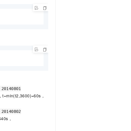
20140801
s，t=min(t2,3600)=60s，
20140802
8640s，