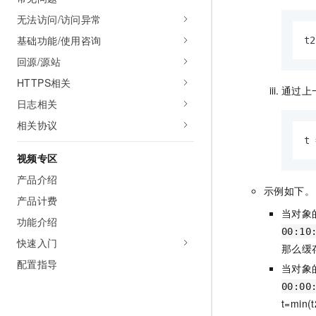
无法访问/访问异常
基础功能/使用咨询
t2
回源/源站
HTTPS相关
通过上
日志相关
相关协议
t 
视频专区
产品介绍
示例如下。
产品计费
当对象
功能介绍
00:10
快速入门
那么缓
配置指导
当对象
00:00
t=min