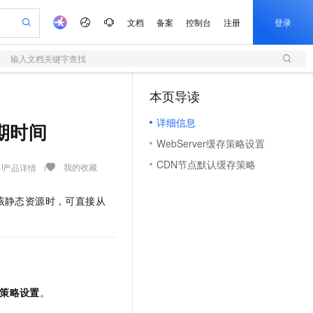
文档
备案
控制台
注册
登录
输入文档关键字查找
验
作计划
器
AI 活动
专业服务
服务伙伴合作计划
开发者社区
加入我们
服务平台百炼
阿里云 OPC 创新助力计划
本页导读
（1）
一站式生成采购清单，支持单品或批量购买
S
io：打造专属 AI 语音助手
S产品伙伴计划（繁花）
峰会
造的大模型服务与应用开发平台
轻量应用服务器
一句话生成原生可编辑精美 PPT 文稿
AI 生产力先锋
Al MaaS 服务伙伴赋能合作
域名
博文
Careers
至高可申请百万元
详细信息
性可伸缩的云计算服务
开启高性价比 AI 编程新体验
Qwen-Audio-3.0-Realtime 端到端实时语音角色扮演
输入一句话想法, 轻松生成专业的 PPT
先锋实践拓展 AI 生产力的边界
快速构建应用程序和网站，即刻迈出上云第一步
期时间
Token 补贴，五大权
计划
海大会
伙伴信用分合作计划
商标
问答
社会招聘
WebServer缓存策略设置
益加速 OPC 成功
S
eek-V4-Pro
数字证书管理服务（原SSL证书）
一键部署幻兽帕鲁游戏服务器
飞天发布时刻
HOT
划
备案
电子书
校园招聘
CDN节点默认缓存策略
pSeek-V4-Pro
视频创作，一键激活电商全链路生产力
全托管，含MySQL、PostgreSQL、SQL Server、MariaDB多引擎
实现全站HTTPS，呈现可信的WEB访问
一键购买专属联机服务器，轻松开启游戏
所见，即是所愿
我的收藏
产品详情
更多支持
划
公司注册
镜像站
视频生成
语音识别与合成
专属 QwenPaw
短信服务
漫剧工坊：一站式动画创作平台
AI 实训营
HOT
该静态资源时，可直接从
合作伙伴培训与认证
划
上云迁移
的智能体编程平台
站生成，高效打造优质广告素材
从聊天伙伴进化为能主动干活的本地数字员工
快速生产连贯的高质量长漫剧
从基础到进阶，Agent 创客手把手教你
国内短信简单易用，安全可靠，秒级触达，全球覆盖200+国家和地区。
e-1.1-T2V
Qwen3-TTS-Flash
lScope
我要反馈
查询合作伙伴
畅细腻的高质量视频
离线语音合成大模型，多语言方言自适应，低延迟高稳定
n Alibaba Cloud ISV 合作
代维服务
olarDB
建企业门户网站
大数据开发治理平台 DataWorks
10 分钟搭建微信、支付宝小程序
创新加速
ope
登录合作伙伴管理后台
我要建议
站，无忧落地极速上线
以可视化方式快速构建移动和 PC 门户网站
100%兼容MySQL、PostgreSQL，兼容Oracle，支持集中和分布式
高效部署网站，快速应用到小程序
Data Agent 驱动的一站式 Data+AI 开发治理平台
e-1.1-I2V
Cosyvoice-V3-Flash
安全
畅自然，细节丰富
高表现力语音合成大模型，语音克隆听感自然
我要投诉
上云场景组合购
伴
策略设置
。
边界网络安全防护产品
漫剧创作，剧本、分镜、视频高效生成
覆盖90%+业务场景，专享组合折扣价
2V
VPN
Fun-ASR