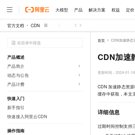
大模型
产品
解决方案
权益
定价
官方文档
CDN
大模型
产品
解决方案
权益
定价
云市场
伙伴
服务
了解阿里云
精选产品
精选解决方案
普惠上云
产品定价
精选商城
成为销售伙伴
售前咨询
为什么选择阿里云
千问AI平台
CDN加速静
首页
了解云产品的定价详情
大模型服务平台百炼
千问办公，解锁你的工作
普惠上云 官方力荐
分销伙伴
在线服务
网站建设
什么是云计算
大
大模型服务与应用平台
企业级Agent产品，直接
云服务器38元/年起，超
CDN加
产品概述
咨询伙伴
多端小程序
技术领先
云上成本管理
售后服务
千问大模型
Agency Agents：拥
官方推荐返现计划
大模型
产品简介
大模型
精选产品
精选解决方案
Salesforce 国际版订阅
稳定可靠
管理和优化成本
多元化、高性能、安全可靠
推荐新用户得奖励，单订单
更新时间：
2024-01-16
销售伙伴合作计划
动态与公告
自助服务
友盟天域
安全合规
人工智能与机器学习
AI
文本生成
无影云电脑
HappyHorse 打造一
云工开物
产品计费
CDN
加速静态资源
无影生态合作计划
在线服务
观测云
分析师报告
随时随地安全接入的云上超
高校专属算力普惠，学生认
计算
互联网应用开发
Qwen3.8-Max
缓存中获取，本文
HOT
Salesforce On Alibaba C
工单服务
快速入门
智能体时代全能旗舰模型
Tuya 物联网平台阿里云
研究报告与白皮书
云解析DNS
快速拥有专属 OpenClaw
Consulting Partner 合
大数据
容器
新手指引
免费试用
短信专区
详细信息
蓝凌 OA
Qwen3.7-Plus
AI 大模型销售与服务生
快速接入阿里云CDN
现代化应用
存储
天池大赛
能看、能想、能动手的多模
云原生大数据计算服务 Max
解决方案免费试用 新老
电子合同
过期时间控制支持
面向分析的企业级SaaS模
最高领取价值200元试用
安全
网络与CDN
操作指南
AI 算法大赛
Qwen3-VL-Plus
畅捷通