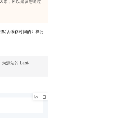
因素，所以建议您通过
t.diy 一步搞定创意建站
构建大模型应用的安全防护体系
通过自然语言交互简化开发流程,全栈开发支持
通过阿里云安全产品对 AI 应用进行安全防护
绍默认缓存时间的计算公
d
为源站的
Last-