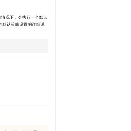
文戏情感细腻自然，动作戏激烈拳拳到肉，实现更强表演能力
支持中英文自由切换，具备更强的噪声鲁棒性
云聚AI 严选权益
SSL 证书
，一键激活高效办公新体验
精选AI产品，从模型到应用全链提效
堡垒机
的情况下，会执行一个默认
AI 用量加速计划
的默认策略设置的详细说
应用
防火墙
、识别商机，让客服更高效、服务更出色。
新老同享，达量后返
千问办公
主机安全
NEW
的智能体编程平台
一站式AI生产力平台
AI 应用及服务市场
伶鹊
企业级人与Agent协作平台，接入和调度多个数字员工
智能客服平台，对话机器人、对话分析、智能外呼
AI 应用
大模型服务平台百炼 - 全妙
大模型
应用创作平台
多模态内容创作工具，已接入 DeepSeek
自然语言处理
数据标注
机器学习
息提取
与 AI 智能体进行实时音视频通话
从文本、图片、视频中提取结构化的属性信息
构建支持视频理解的 AI 音视频实时通话应用