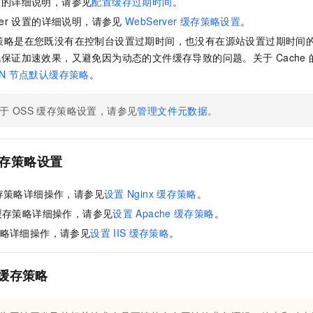
置的详细说明，请参见
配置缓存过期时间
。
服务生态伙伴
视觉 Coding、空间感知、多模态思考等全面升级
1M上下文，专为长程任务能力而生
云工开物
企业应用
Night Plan 支持 Qwen 3.8-Max
AI 办公
NEW
er
设置的详细说明，请参见
WebServer
缓存策略设置
。
Red Hat
30+ 款产品免费体验
夜间 5 折，Qwen/Meoo/TokenPlan 客户专享
AI智能应用
科研合作
ERP
策略是在您既没有在控制台设置过期时间，也没有在源站设置过期时间
堂（旗舰版）
SUSE
智能客服
既保证加速效果，又避免因为动态的文件缓存导致的问题。关于
Cache
AI 应用构建
大模型原生
CRM
2个月
自动承接线索
N
节点默认缓存策略
。
建站小程序
Qoder
大模型服务平台百炼-应用模版
OA 办公系统
HOT
NEW
面向真实软件
个人版上线、团队版降价；千问3.8-Max首发发尝鲜
丰富多元化的应用模版和解决方案
于
OSS
缓存策略设置，请参见
管理文件元数据
。
力提升
财税管理
模板建站
万有无界
大模型服务平台百炼-智能体
400电话
定制建站
的模型效果
灵活可视化地构建企业级 Agent
存策略设置
方案
广告营销
模板小程序
秒悟
人工智能平台 PAI
定制小程序
云端极速 AI 
新一代 AI 视频生成模型，深度适配广告营销等场景
AI Native 的算法工程平台，一站式完成建模、训练、推理服务部署
存策略详细操作，请参见
设置
Nginx
缓存策略
。
缓存策略详细操作，请参见
设置
Apache
缓存策略
。
APP 开发
略详细操作，请参见
设置
IIS
缓存策略
。
建站系统
缓存策略
AI 应用
10分钟微调：让0.6B模型媲美235B模型
多模态数据信
依托云原生高可用架构,实现Dify私有化部署
用1%尺寸在特定领域达到大模型90%以上效果