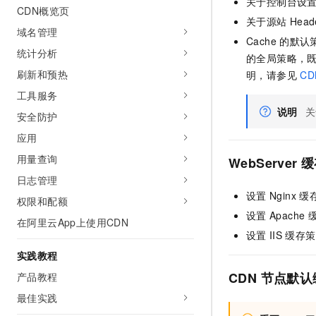
关于控制台设
CDN概览页
AI 产品 免费试用
网络
安全
云开发大赛
关于源站
Head
Tableau 订阅
1亿+ 大模型 tokens 和 
域名管理
可观测
入门学习赛
Cache
的默认
中间件
AI空中课堂在线直播课
统计分析
140+云产品 免费试用
的全局策略，
大模型服务
上云与迁云
产品新客免费试用，最长1
数据库
刷新和预热
明，请参见
CD
生态解决方案
千问AI平台-Token Plan
工具服务
企业出海
大模型ACA认证体验
大数据计算
说明
关
助力企业全员 AI 认知与能
安全防护
行业生态解决方案
政企业务
媒体服务
千问AI平台-模型体验
应用
开发者生态解决方案
在线体验全尺寸、多种模态
用量查询
企业服务与云通信
WebServer
缓
AI 开发和 AI 应用解决
Happy 系列大模型
日志管理
域名与网站
设置
Nginx
缓
权限和配额
设置
Apache
终端用户计算
在阿里云App上使用CDN
设置
IIS
缓存策
Serverless
大模型解决方案
实践教程
开发工具
CDN
节点默认
产品教程
快速部署 Dify，高效搭建 
最佳实践
迁移与运维管理